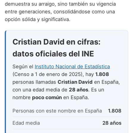
Nombres de niño que empiezan por P
demuestra su arraigo, sino también su vigencia
Nombres de Niño Valencianos
Nombres de Niño Rumanos
entre generaciones, consolidándose como una
Nombres de niño que empiezan por Q
Nombres de Niño Vascos
Nombres de Niño Rusos
opción sólida y significativa.
Nombres de niño que empiezan por R
Nombres de Niño Suecos
Nombres de niño que empiezan por S
Cristian David en cifras:
Nombres de niño que empiezan por T
datos oficiales del INE
Nombres de niño que empiezan por U
Según el
Instituto Nacional de Estadística
Nombres de niño que empiezan por V
(Censo a 1 de enero de 2025), hay
1.808
personas llamadas
Cristian David
en España,
Nombres de niño que empiezan por W
con una edad media de
28 años
. Es un
Nombres de niño que empiezan por X
nombre
poco común
en España.
Nombres de niño que empiezan por Y
Personas con este nombre en España
1.808
Nombres de niño que empiezan por Z
Edad media
28 años