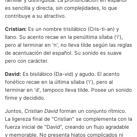
familiar y distinguida. La pronunciación en español
es sencilla y directa, sin complejidades, lo que
contribuye a su atractivo.
Cristian:
Es un nombre trisilábico (Cris-ti-an) y
llano. Su acento recae en la penúltima sílaba ('i'),
pero al terminar en 'n', no lleva tilde según las reglas
de acentuación del español. Su sonido es suave
pero con carácter.
David:
Es bisilábico (Da-vid) y agudo. El acento
fonético recae en la última sílaba ('i'), pero al
terminar en 'd', tampoco lleva tilde. Posee un sonido
firme y decidido.
Juntos,
Cristian David
forman un conjunto rítmico.
La ligereza final de "Cristian" se complementa con la
fuerza inicial de "David", creando un flujo agradable
y memorable. No presenta hiatos complicados ni