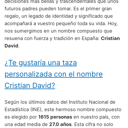
Nombres de Niño Alemanes
Buscar
decisiones más bellas y trascendentales que unos
Nombres de niño que empiezan por E
futuros padres pueden tomar. Es el primer gran
Nombres de Niño Baleares
Nombres de Niño Egipcios
Nombres de Niño Americanos
regalo, un legado de identidad y significado que
Nombres de niño que empiezan por F
Nombres de Niño Canarios
Nombres de Niño Griegos
Nombres de Niño Arabes
acompañará a vuestro pequeño toda su vida. Hoy,
Nombres de niño que empiezan por G
nos sumergimos en un nombre compuesto que
Nombres de Niño Cantabros
Nombres de Niño Mitologicos
Nombres de Niño Chinos
resuena con fuerza y tradición en España:
Cristian
Nombres de niño que empiezan por H
Nombres de Niño Castellanos
Nombres de Niño Romanos
Nombres de Niño Franceses
David
.
Nombres de niño que empiezan por I
Nombres de Niño Catalanes
Nombres de Niño Vikingos
Nombres de Niño Hispanoamericanos
¿Te gustaría una taza
Nombres de niño que empiezan por J
Nombres de Niño Extremeños
Nombres de Niño Ingleses
personalizada con el nombre
Nombres de niño que empiezan por K
Nombres de Niño Gallegos
Nombres de Niño Italianos
Cristian David?
Nombres de niño que empiezan por L
Nombres de Niño Madrileños
Nombres de Niño Japoneses
Nombres de niño que empiezan por M
Nombres de Niño Murcianos
Nombres de Niño Judíos
Según los últimos datos del Instituto Nacional de
Nombres de niño que empiezan por N
Estadística (INE), este hermoso nombre compuesto
Nombres de Niño Navarros
Nombres de Niño Marroquíes
es elegido por
1615 personas
en nuestro país, con
Nombres de niño que empiezan por O
Nombres de Niño Riojanos
Nombres de Niño Portugueses
una edad media de
27.0 años
. Esta cifra no solo