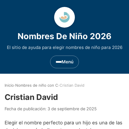
Nombres De Niño 2026
El sitio de ayuda para elegir nombres de niño para 2026
Menú
Nombres de Niño por Inicial
▾
Inicio
›
Nombres de niño con C
›
Cristian David
Nombres de niño que empiezan por A
Nombres de Regiones de España
▾
Cristian David
Nombres de niño que empiezan por B
Nombres de Niño Andaluces
Nombres de Niño Historicos
▾
Fecha de publicación:
3 de septiembre de 2025
Nombres de niño que empiezan por C
Nombres de Niño Aragoneses
Nombres de niño de Origen Biblico
Nombres de Niño Extranjeros
▾
Elegir el nombre perfecto para un hijo es una de las
Nombres de niño que empiezan por D
Nombres de Niño Asturianos
Nombres de Niño Celtas