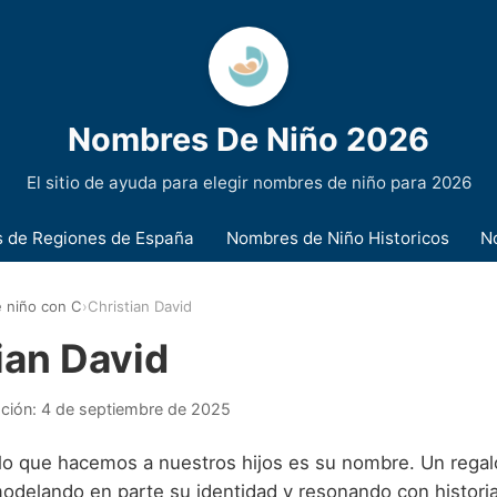
Nombres De Niño 2026
El sitio de ayuda para elegir nombres de niño para 2026
 de Regiones de España
Nombres de Niño Historicos
N
 niño con C
›
Christian David
ian David
ación:
4 de septiembre de 2025
alo que hacemos a nuestros hijos es su nombre. Un rega
 modelando en parte su identidad y resonando con histori