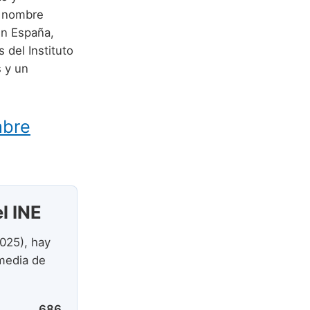
n nombre
en España,
 del Instituto
s y un
mbre
el INE
025), hay
media de
686