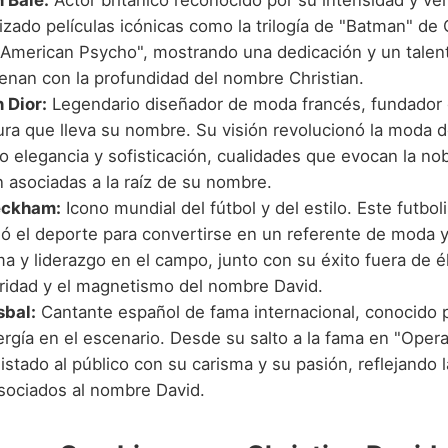
n Bale:
Actor británico reconocido por su intensidad y ver
zado películas icónicas como la trilogía de "Batman" de 
"American Psycho", mostrando una dedicación y un talen
enan con la profundidad del nombre Christian.
 Dior:
Legendario diseñador de moda francés, fundador 
ura que lleva su nombre. Su visión revolucionó la moda d
o elegancia y sofisticación, cualidades que evocan la no
n asociadas a la raíz de su nombre.
eckham:
Icono mundial del fútbol y del estilo. Este futboli
ió el deporte para convertirse en un referente de moda 
a y liderazgo en el campo, junto con su éxito fuera de é
aridad y el magnetismo del nombre David.
sbal:
Cantante español de fama internacional, conocido 
rgía en el escenario. Desde su salto a la fama en "Opera
stado al público con su carisma y su pasión, reflejando la
asociados al nombre David.