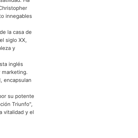
satilidad. Ha
Christopher
to innegables
de la casa de
el siglo XX,
bleza y
sta inglés
y marketing.
l, encapsulan
por su potente
ción Triunfo",
 vitalidad y el