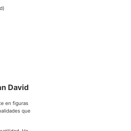
d)
an David
e en figuras
nalidades que