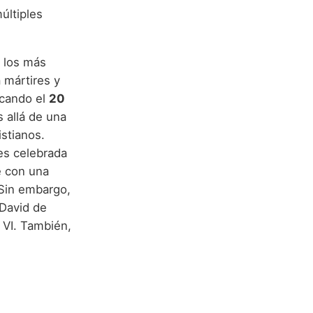
últiples
 los más
 mártires y
acando el
20
 allá de una
istianos.
 es celebrada
e con una
 Sin embargo,
 David de
 VI. También,