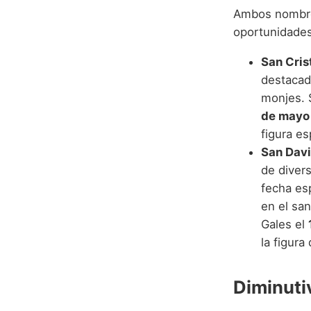
Ambos nombres
oportunidades
San Cris
destacad
monjes. 
de mayo
figura es
San Davi
de divers
fecha es
en el san
Gales el
la figura
Diminuti