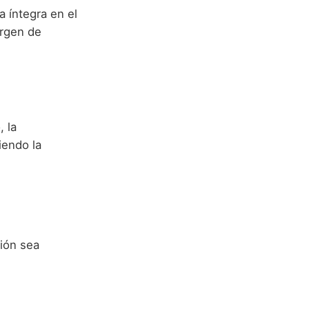
íntegra en el
urgen de
 la
iendo la
ión sea