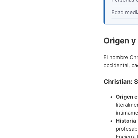
Edad medi
Origen y
El nombre Chri
occidental, ca
Christian: 
Origen e
literalme
íntimamen
Historia
profesab
Encierra 