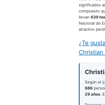
significados 
compuesto que
llevan
639 ho
Nacional de Es
atractivo per
¿Te gusta
Christian
Christi
Según el
I
686
perso
29 años
. 
Personas 