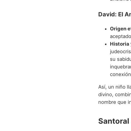
David: El 
Origen e
aceptado 
Historia
judeocris
su sabidu
inquebran
conexión 
Así, un niño l
divino, combin
nombre que inv
Santoral