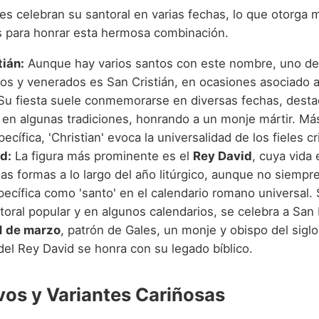
 celebran su santoral en varias fechas, lo que otorga m
 para honrar esta hermosa combinación.
tián:
Aunque hay varios santos con este nombre, uno de
os y venerados es San Cristián, en ocasiones asociado a
Su fiesta suele conmemorarse en diversas fechas, dest
en algunas tradiciones, honrando a un monje mártir. Más
pecífica, 'Christian' evoca la universalidad de los fieles cr
d:
La figura más prominente es el
Rey David
, cuya vida
as formas a lo largo del año litúrgico, aunque no siempr
pecífica como 'santo' en el calendario romano universal.
toral popular y en algunos calendarios, se celebra a San
1 de marzo
, patrón de Gales, un monje y obispo del siglo
 del Rey David se honra con su legado bíblico.
vos y Variantes Cariñosas