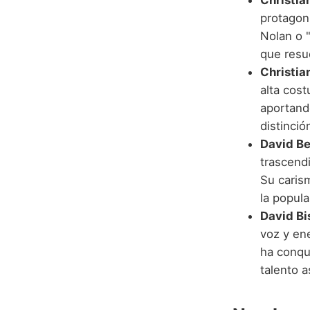
Christia
protagoni
Nolan o 
que resu
Christian
alta cost
aportand
distinció
David B
trascend
Su carism
la popul
David Bi
voz y ene
ha conqui
talento 