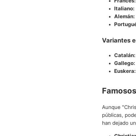
Francés:
Italiano:
Alemán:
Portugué
Variantes 
Catalán:
Gallego:
Euskera:
Famosos 
Aunque "Chri
públicas, pod
han dejado un