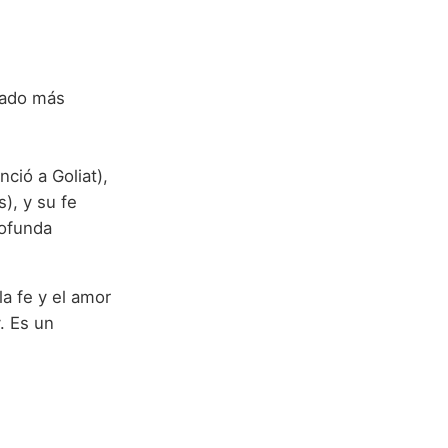
nció a Goliat),
), y su fe
rofunda
la fe y el amor
. Es un