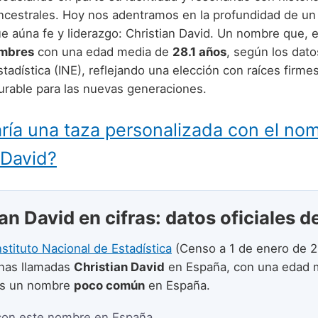
ancestrales. Hoy nos adentramos en la profundidad de u
 aúna fe y liderazgo: Christian David. Un nombre que, 
mbres
con una edad media de
28.1 años
, según los datos
tadística (INE), reflejando una elección con raíces firme
durable para las nuevas generaciones.
ría una taza personalizada con el no
 David?
an David en cifras: datos oficiales d
nstituto Nacional de Estadística
(Censo a 1 de enero de 2
nas llamadas
Christian David
en España, con una edad 
Es un nombre
poco común
en España.
con este nombre en España