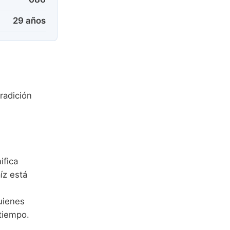
29 años
radición
ifica
íz está
uienes
 tiempo.