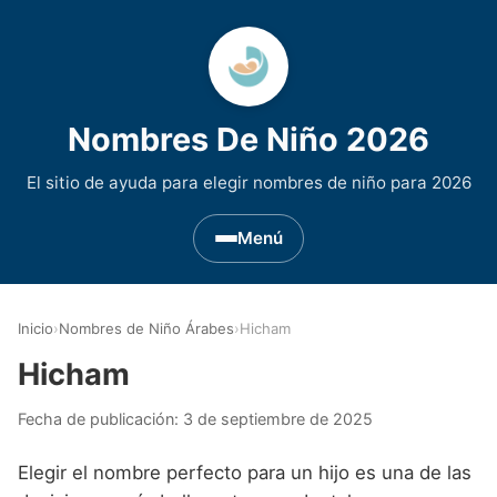
Nombres De Niño 2026
El sitio de ayuda para elegir nombres de niño para 2026
Menú
Nombres de Niño por Inicial
▾
Inicio
›
Nombres de Niño Árabes
›
Hicham
Nombres de niño que empiezan por A
Nombres de Regiones de España
▾
Hicham
Nombres de niño que empiezan por B
Nombres de Niño Andaluces
Nombres de Niño Historicos
▾
Fecha de publicación:
3 de septiembre de 2025
Nombres de niño que empiezan por C
Nombres de Niño Aragoneses
Nombres de niño de Origen Biblico
Nombres de Niño Extranjeros
▾
Elegir el nombre perfecto para un hijo es una de las
Nombres de niño que empiezan por D
Nombres de Niño Asturianos
Nombres de Niño Celtas