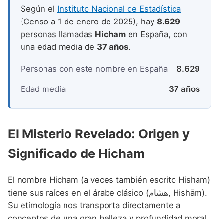
Nombres de niño que empiezan por P
Nombres de Niño Valencianos
Según el
Instituto Nacional de Estadística
Nombres de Niño Rumanos
(Censo a 1 de enero de 2025), hay
8.629
Nombres de niño que empiezan por Q
Nombres de Niño Vascos
Nombres de Niño Rusos
personas llamadas
Hicham
en España, con
Nombres de niño que empiezan por R
una edad media de
37 años
.
Nombres de Niño Suecos
Nombres de niño que empiezan por S
Personas con este nombre en España
8.629
Nombres de niño que empiezan por T
Edad media
37 años
Nombres de niño que empiezan por U
Nombres de niño que empiezan por V
El Misterio Revelado: Origen y
Nombres de niño que empiezan por W
Significado de Hicham
Nombres de niño que empiezan por X
Nombres de niño que empiezan por Y
El nombre Hicham (a veces también escrito Hisham)
tiene sus raíces en el árabe clásico (هشام, Hishām).
Nombres de niño que empiezan por Z
Su etimología nos transporta directamente a
conceptos de una gran belleza y profundidad moral.