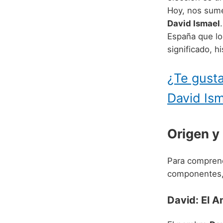
Hoy, nos sume
David Ismael
España que lo
significado, h
¿Te gusta
David Is
Origen y
Para comprend
componentes, 
David: El A