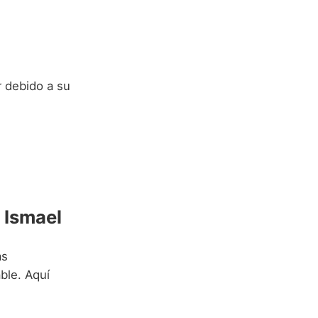
r debido a su
 Ismael
as
ble. Aquí