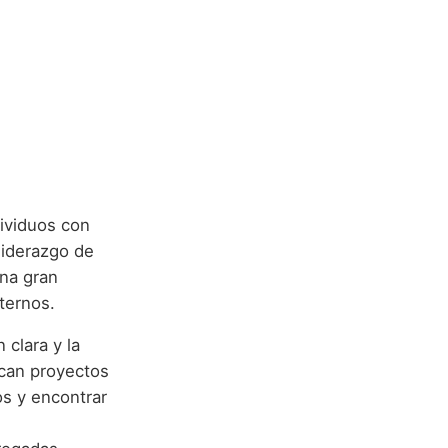
ividuos con
liderazgo de
una gran
ternos.
clara y la
scan proyectos
os y encontrar