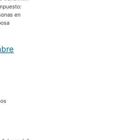
ompuesto:
sonas en
bosa
mbre
dos