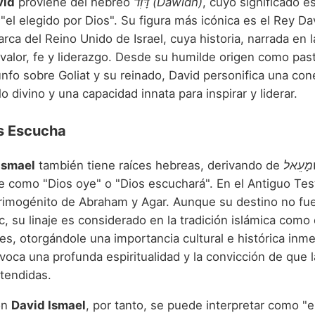
vid
proviene del hebreo
דָּוִד (Dawidh)
, cuyo significado e
 "el elegido por Dios". Su figura más icónica es el Rey Dav
a del Reino Unido de Israel, cuya historia, narrada en la
valor, fe y liderazgo. Desde su humilde origen como pas
unfo sobre Goliat y su reinado, David personifica una con
o divino y una capacidad innata para inspirar y liderar.
os Escucha
Ismael
también tiene raíces hebreas, derivando de
e como "Dios oye" o "Dios escuchará". En el Antiguo Te
primogénito de Abraham y Agar. Aunque su destino no fu
c, su linaje es considerado en la tradición islámica como 
bes, otorgándole una importancia cultural e histórica inm
oca una profunda espiritualidad y la convicción de que l
atendidas.
ón
David Ismael
, por tanto, se puede interpretar como "