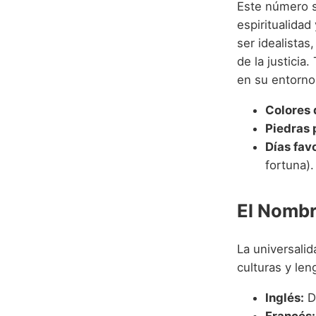
Este número se
espiritualidad
ser idealista
de la justicia
en su entorno
Colores 
Piedras 
Días fav
fortuna).
El Nombr
La universali
culturas y len
Inglés:
D
Francés: