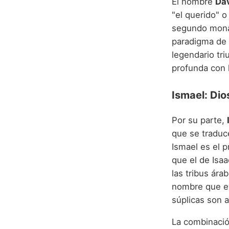
El nombre
Da
"el querido" o
segundo monarc
paradigma de 
legendario tri
profunda con l
Ismael: Di
Por su parte,
que se traduc
Ismael es el 
que el de Isaa
las tribus ára
nombre que ev
súplicas son 
La combinaci