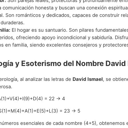
or:
Son parejas leales, protectoras y profundamente ent
la comunicación honesta y buscan una conexión espiritu
l. Son románticos y dedicados, capaces de construir rel
 duraderas.
ilia:
El hogar es su santuario. Son pilares fundamentale
ridos, ofreciendo apoyo incondicional y sabiduría. Disfr
 en familia, siendo excelentes consejeros y protectore
gía y Esoterismo del Nombre David 
ología, al analizar las letras de
David Ismael
, se obtien
erosa.
(1)+V(4)+I(9)+D(4) = 22 → 4
S(1)+M(4)+A(1)+E(5)+L(3) = 23 → 5
números esenciales de cada nombre (4+5), obtenemos e