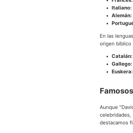
Italiano:
Alemán:
Portugué
En las lengua
origen bíblico 
Catalán:
Gallego:
Euskera:
Famosos 
Aunque "Davi
celebridades,
destacamos fi