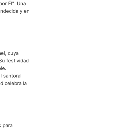
or Él". Una
endecida y en
el, cuya
Su festividad
le.
l santoral
ad celebra la
 para