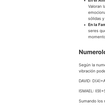
En el Am
Valoran 
emociona
sólidas y
En la Fam
seres que
momentos
Numerolo
Según la numer
vibración pod
DAVID: D(4)+A
ISMAEL: I(9)+
Sumando los 