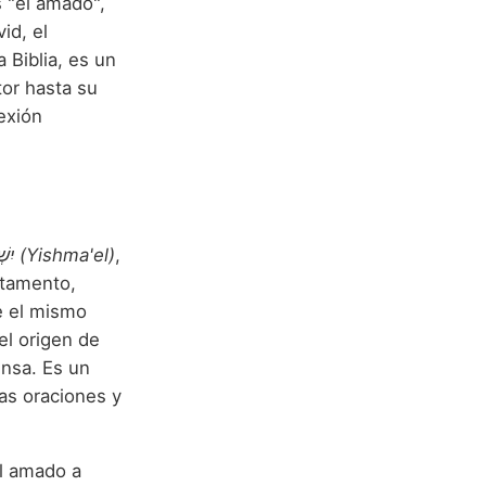
s "el amado",
id, el
 Biblia, es un
tor hasta su
exión
יִשְׁמָעֵאל (Yishma'el)
,
stamento,
e el mismo
el origen de
ensa. Es un
as oraciones y
el amado a