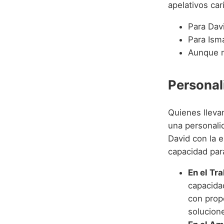
apelativos car
Para Davi
Para Isma
Aunque m
Personal
Quienes lleva
una personalid
David con la e
capacidad para
En el Tra
capacida
con propó
solucion