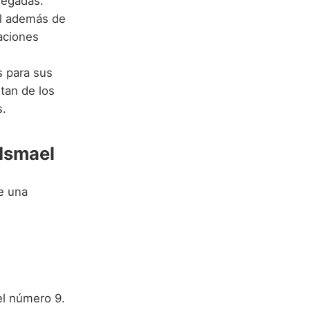
regadas.
al además de
aciones
s para sus
utan de los
s.
Ismael
e una
l número 9.