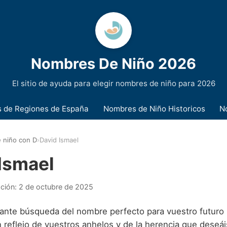
Nombres De Niño 2026
El sitio de ayuda para elegir nombres de niño para 2026
 de Regiones de España
Nombres de Niño Historicos
N
 niño con D
›
David Ismael
Ismael
ación:
2 de octubre de 2025
ante búsqueda del nombre perfecto para vuestro futuro h
 reflejo de vuestros anhelos y de la herencia que deseáis