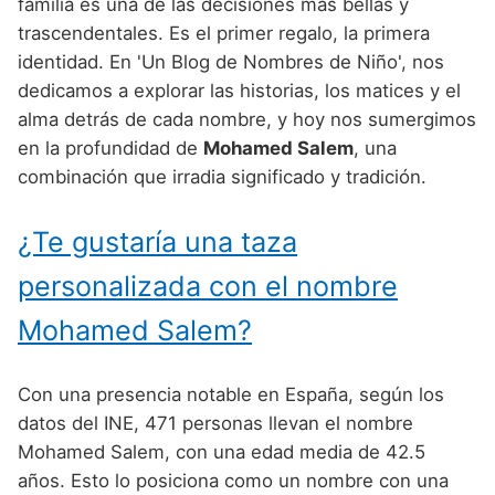
Nombres de Niño Alemanes
Buscar
familia es una de las decisiones más bellas y
Nombres de niño que empiezan por E
trascendentales. Es el primer regalo, la primera
Nombres de Niño Baleares
Nombres de Niño Egipcios
Nombres de Niño Americanos
identidad. En 'Un Blog de Nombres de Niño', nos
Nombres de niño que empiezan por F
Nombres de Niño Canarios
Nombres de Niño Griegos
Nombres de Niño Arabes
dedicamos a explorar las historias, los matices y el
Nombres de niño que empiezan por G
alma detrás de cada nombre, y hoy nos sumergimos
Nombres de Niño Cantabros
Nombres de Niño Mitologicos
Nombres de Niño Chinos
en la profundidad de
Mohamed Salem
, una
Nombres de niño que empiezan por H
Nombres de Niño Castellanos
Nombres de Niño Romanos
Nombres de Niño Franceses
combinación que irradia significado y tradición.
Nombres de niño que empiezan por I
Nombres de Niño Catalanes
Nombres de Niño Vikingos
Nombres de Niño Hispanoamericanos
¿Te gustaría una taza
Nombres de niño que empiezan por J
Nombres de Niño Extremeños
Nombres de Niño Ingleses
personalizada con el nombre
Nombres de niño que empiezan por K
Nombres de Niño Gallegos
Nombres de Niño Italianos
Mohamed Salem?
Nombres de niño que empiezan por L
Nombres de Niño Madrileños
Nombres de Niño Japoneses
Nombres de niño que empiezan por M
Nombres de Niño Murcianos
Nombres de Niño Judíos
Con una presencia notable en España, según los
Nombres de niño que empiezan por N
datos del INE, 471 personas llevan el nombre
Nombres de Niño Navarros
Nombres de Niño Marroquíes
Mohamed Salem, con una edad media de 42.5
Nombres de niño que empiezan por O
Nombres de Niño Riojanos
Nombres de Niño Portugueses
años. Esto lo posiciona como un nombre con una