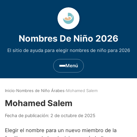
Nombres De Niño 2026
El sitio de ayuda para elegir nombres de niño para 2026
Menú
Nombres de Niño por Inicial
▾
Inicio
›
Nombres de Niño Árabes
›
Mohamed Salem
Nombres de niño que empiezan por A
Nombres de Regiones de España
▾
Mohamed Salem
Nombres de niño que empiezan por B
Nombres de Niño Andaluces
Nombres de Niño Historicos
▾
Fecha de publicación:
2 de octubre de 2025
Nombres de niño que empiezan por C
Nombres de Niño Aragoneses
Nombres de niño de Origen Biblico
Nombres de Niño Extranjeros
▾
Elegir el nombre para un nuevo miembro de la
Nombres de niño que empiezan por D
Nombres de Niño Asturianos
Nombres de Niño Celtas