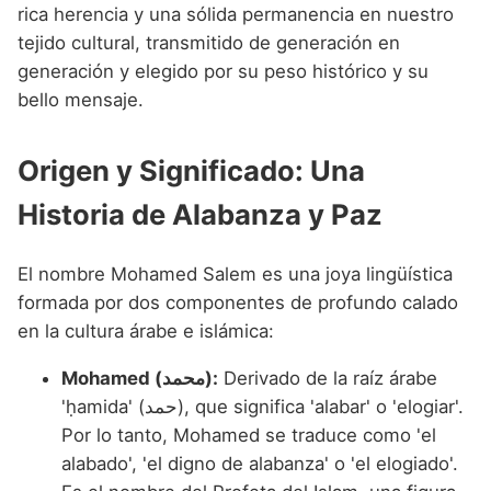
Nombres de niño que empiezan por P
rica herencia y una sólida permanencia en nuestro
Nombres de Niño Valencianos
Nombres de Niño Rumanos
tejido cultural, transmitido de generación en
Nombres de niño que empiezan por Q
Nombres de Niño Vascos
Nombres de Niño Rusos
generación y elegido por su peso histórico y su
Nombres de niño que empiezan por R
bello mensaje.
Nombres de Niño Suecos
Nombres de niño que empiezan por S
Origen y Significado: Una
Nombres de niño que empiezan por T
Historia de Alabanza y Paz
Nombres de niño que empiezan por U
Nombres de niño que empiezan por V
El nombre Mohamed Salem es una joya lingüística
formada por dos componentes de profundo calado
Nombres de niño que empiezan por W
en la cultura árabe e islámica:
Nombres de niño que empiezan por X
Mohamed (محمد):
Derivado de la raíz árabe
Nombres de niño que empiezan por Y
'ḥamida' (حمد), que significa 'alabar' o 'elogiar'.
Por lo tanto, Mohamed se traduce como 'el
Nombres de niño que empiezan por Z
alabado', 'el digno de alabanza' o 'el elogiado'.