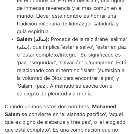
Es el nombre del Profeta del Islam, una figura
de inmensa reverencia y el más común en el
mundo. Llevar este nombre es honrar una
tradición milenaria de liderazgo, sabiduría y
guía espiritual.
Salem (سالم):
Procede de la raíz árabe 'salima'
(سلم), que implica 'estar a salvo', 'estar en paz'
o 'estar completo/íntegro'. Su significado es
'paz', 'seguridad', 'salvación' o 'completo'. Está
relacionado con el término 'Islam' (sumisión a
la voluntad de Dios para encontrar la paz) y
'Salam' (paz). A menudo se asocia con el
concepto de plenitud y armonía.
Cuando unimos estos dos nombres,
Mohamed
Salem
se convierte en 'el alabado pacífico', 'aquel
que es digno de alabanza y trae paz', o 'el elogiado
que está completo'. Es una combinación que no