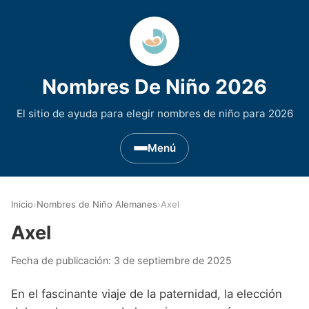
Nombres De Niño 2026
El sitio de ayuda para elegir nombres de niño para 2026
Menú
Nombres de Niño por Inicial
▾
Inicio
›
Nombres de Niño Alemanes
›
Axel
Nombres de niño que empiezan por A
Nombres de Regiones de España
▾
Axel
Nombres de niño que empiezan por B
Nombres de Niño Andaluces
Nombres de Niño Historicos
▾
Fecha de publicación:
3 de septiembre de 2025
Nombres de niño que empiezan por C
Nombres de Niño Aragoneses
Nombres de niño de Origen Biblico
Nombres de Niño Extranjeros
▾
En el fascinante viaje de la paternidad, la elección
Nombres de niño que empiezan por D
Nombres de Niño Asturianos
Nombres de Niño Celtas