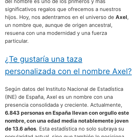
Nombres de Niño Alemanes
Buscar
del nombre es uno de los primeros y más
Nombres de niño que empiezan por E
significativos regalos que ofrecemos a nuestros
Nombres de Niño Baleares
Nombres de Niño Egipcios
Nombres de Niño Americanos
hijos. Hoy, nos adentramos en el universo de
Axel
,
Nombres de niño que empiezan por F
Nombres de Niño Canarios
Nombres de Niño Griegos
Nombres de Niño Arabes
un nombre que, aunque de origen ancestral,
Nombres de niño que empiezan por G
resuena con una modernidad y una fuerza
Nombres de Niño Cantabros
Nombres de Niño Mitologicos
Nombres de Niño Chinos
particular.
Nombres de niño que empiezan por H
Nombres de Niño Castellanos
Nombres de Niño Romanos
Nombres de Niño Franceses
Nombres de niño que empiezan por I
¿Te gustaría una taza
Nombres de Niño Catalanes
Nombres de Niño Vikingos
Nombres de Niño Hispanoamericanos
Nombres de niño que empiezan por J
Nombres de Niño Extremeños
personalizada con el nombre Axel?
Nombres de Niño Ingleses
Nombres de niño que empiezan por K
Nombres de Niño Gallegos
Nombres de Niño Italianos
Según datos del Instituto Nacional de Estadística
Nombres de niño que empiezan por L
Nombres de Niño Madrileños
Nombres de Niño Japoneses
(INE) de España, Axel es un nombre con una
Nombres de niño que empiezan por M
presencia consolidada y creciente. Actualmente,
Nombres de Niño Murcianos
Nombres de Niño Judíos
6.843 personas en España llevan con orgullo este
Nombres de niño que empiezan por N
Nombres de Niño Navarros
Nombres de Niño Marroquíes
nombre, con una edad media notablemente joven
Nombres de niño que empiezan por O
de 13.6 años
. Esta estadística no solo subraya su
Nombres de Niño Riojanos
Nombres de Niño Portugueses
popularidad actual, sino que también lo posiciona