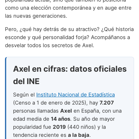
Nombres de niño que empiezan por P
Nombres de Niño Valencianos
Nombres de Niño Rumanos
como una elección contemporánea y en auge entre
Nombres de niño que empiezan por Q
las nuevas generaciones.
Nombres de Niño Vascos
Nombres de Niño Rusos
Nombres de niño que empiezan por R
Pero, ¿qué hay detrás de su atractivo? ¿Qué historia
Nombres de Niño Suecos
esconde y qué personalidad forja? Acompáñanos a
Nombres de niño que empiezan por S
desvelar todos los secretos de Axel.
Nombres de niño que empiezan por T
Nombres de niño que empiezan por U
Axel en cifras: datos oficiales
Nombres de niño que empiezan por V
del INE
Nombres de niño que empiezan por W
Según el
Instituto Nacional de Estadística
Nombres de niño que empiezan por X
(Censo a 1 de enero de 2025), hay
7.207
personas llamadas
Axel
en España, con una
Nombres de niño que empiezan por Y
edad media de
14 años
. Su año de mayor
Nombres de niño que empiezan por Z
popularidad fue
2019
(440 niños) y la
tendencia reciente es
a la baja
.