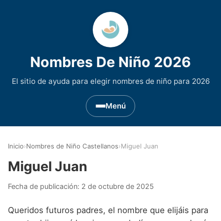
Nombres De Niño 2026
El sitio de ayuda para elegir nombres de niño para 2026
Menú
Nombres de Niño por Inicial
▾
Inicio
›
Nombres de Niño Castellanos
›
Miguel Juan
Nombres de niño que empiezan por A
Nombres de Regiones de España
▾
Miguel Juan
Nombres de niño que empiezan por B
Nombres de Niño Andaluces
Nombres de Niño Historicos
▾
Fecha de publicación:
2 de octubre de 2025
Nombres de niño que empiezan por C
Nombres de Niño Aragoneses
Nombres de niño de Origen Biblico
Nombres de Niño Extranjeros
▾
Queridos futuros padres, el nombre que elijáis para
Nombres de niño que empiezan por D
Nombres de Niño Asturianos
Nombres de Niño Celtas