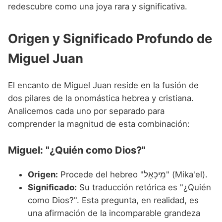
Nombres de niño que empiezan por P
redescubre como una joya rara y significativa.
Nombres de Niño Valencianos
Nombres de Niño Rumanos
Nombres de niño que empiezan por Q
Nombres de Niño Vascos
Nombres de Niño Rusos
Origen y Significado Profundo de
Nombres de niño que empiezan por R
Nombres de Niño Suecos
Miguel Juan
Nombres de niño que empiezan por S
Nombres de niño que empiezan por T
El encanto de Miguel Juan reside en la fusión de
dos pilares de la onomástica hebrea y cristiana.
Nombres de niño que empiezan por U
Analicemos cada uno por separado para
Nombres de niño que empiezan por V
comprender la magnitud de esta combinación:
Nombres de niño que empiezan por W
Miguel: "¿Quién como Dios?"
Nombres de niño que empiezan por X
Origen:
Procede del hebreo "מִיכָאֵל" (Mika'el).
Nombres de niño que empiezan por Y
Significado:
Su traducción retórica es "¿Quién
Nombres de niño que empiezan por Z
como Dios?". Esta pregunta, en realidad, es
una afirmación de la incomparable grandeza