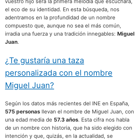
Nombres de Niño Alemanes
Buscar
vuestro hijo será la primera melodía que escuchará,
Nombres de niño que empiezan por E
el eco de su identidad. En esta búsqueda, nos
Nombres de Niño Baleares
Nombres de Niño Egipcios
Nombres de Niño Americanos
adentramos en la profundidad de un nombre
Nombres de niño que empiezan por F
Nombres de Niño Canarios
Nombres de Niño Griegos
Nombres de Niño Arabes
compuesto que, aunque no sea el más común,
Nombres de niño que empiezan por G
irradia una fuerza y una tradición innegables:
Miguel
Nombres de Niño Cantabros
Nombres de Niño Mitologicos
Nombres de Niño Chinos
Juan
.
Nombres de niño que empiezan por H
Nombres de Niño Castellanos
Nombres de Niño Romanos
Nombres de Niño Franceses
Nombres de niño que empiezan por I
¿Te gustaría una taza
Nombres de Niño Catalanes
Nombres de Niño Vikingos
Nombres de Niño Hispanoamericanos
Nombres de niño que empiezan por J
Nombres de Niño Extremeños
personalizada con el nombre
Nombres de Niño Ingleses
Nombres de niño que empiezan por K
Nombres de Niño Gallegos
Miguel Juan?
Nombres de Niño Italianos
Nombres de niño que empiezan por L
Nombres de Niño Madrileños
Nombres de Niño Japoneses
Según los datos más recientes del INE en España,
Nombres de niño que empiezan por M
Nombres de Niño Murcianos
Nombres de Niño Judíos
575 personas
llevan el nombre de Miguel Juan, con
Nombres de niño que empiezan por N
una edad media de
57.3 años
. Esta cifra nos habla
Nombres de Niño Navarros
Nombres de Niño Marroquíes
de un nombre con historia, que ha sido elegido con
Nombres de niño que empiezan por O
Nombres de Niño Riojanos
Nombres de Niño Portugueses
intención y que, quizás, en la actualidad, se