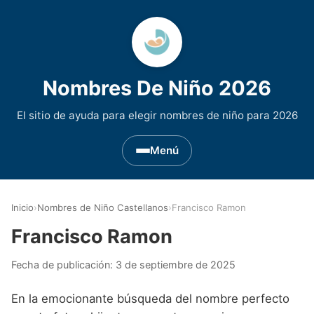
Nombres De Niño 2026
El sitio de ayuda para elegir nombres de niño para 2026
Menú
Nombres de Niño por Inicial
▾
Inicio
›
Nombres de Niño Castellanos
›
Francisco Ramon
Nombres de niño que empiezan por A
Nombres de Regiones de España
▾
Francisco Ramon
Nombres de niño que empiezan por B
Nombres de Niño Andaluces
Nombres de Niño Historicos
▾
Fecha de publicación:
3 de septiembre de 2025
Nombres de niño que empiezan por C
Nombres de Niño Aragoneses
Nombres de niño de Origen Biblico
Nombres de Niño Extranjeros
▾
En la emocionante búsqueda del nombre perfecto
Nombres de niño que empiezan por D
Nombres de Niño Asturianos
Nombres de Niño Celtas