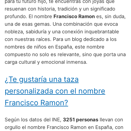
Nombres de Niño Alemanes
Buscar
para tu futuro hijo, te encuentras con joyas que
Nombres de niño que empiezan por E
resuenan con historia, tradición y un significado
Nombres de Niño Baleares
Nombres de Niño Egipcios
Nombres de Niño Americanos
profundo. El nombre
Francisco Ramon
es, sin duda,
Nombres de niño que empiezan por F
Nombres de Niño Canarios
Nombres de Niño Griegos
Nombres de Niño Arabes
una de esas gemas. Una combinación que evoca
Nombres de niño que empiezan por G
nobleza, sabiduría y una conexión inquebrantable
Nombres de Niño Cantabros
Nombres de Niño Mitologicos
Nombres de Niño Chinos
con nuestras raíces. Para un blog dedicado a los
Nombres de niño que empiezan por H
Nombres de Niño Castellanos
Nombres de Niño Romanos
Nombres de Niño Franceses
nombres de niños en España, este nombre
Nombres de niño que empiezan por I
compuesto no solo es relevante, sino que porta una
Nombres de Niño Catalanes
Nombres de Niño Vikingos
Nombres de Niño Hispanoamericanos
carga cultural y emocional inmensa.
Nombres de niño que empiezan por J
Nombres de Niño Extremeños
Nombres de Niño Ingleses
Nombres de niño que empiezan por K
¿Te gustaría una taza
Nombres de Niño Gallegos
Nombres de Niño Italianos
Nombres de niño que empiezan por L
Nombres de Niño Madrileños
personalizada con el nombre
Nombres de Niño Japoneses
Nombres de niño que empiezan por M
Nombres de Niño Murcianos
Francisco Ramon?
Nombres de Niño Judíos
Nombres de niño que empiezan por N
Nombres de Niño Navarros
Nombres de Niño Marroquíes
Según los datos del INE,
3251 personas
llevan con
Nombres de niño que empiezan por O
Nombres de Niño Riojanos
Nombres de Niño Portugueses
orgullo el nombre Francisco Ramon en España, con