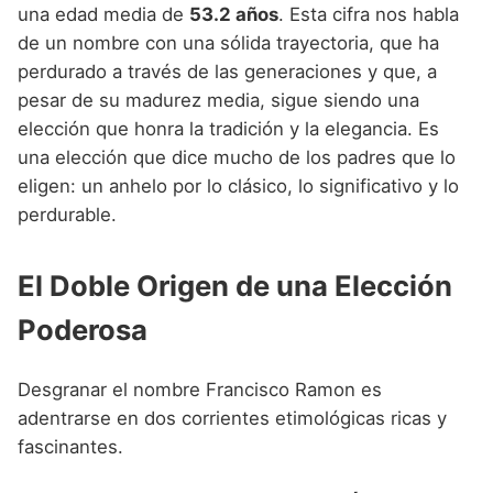
Nombres de niño que empiezan por P
una edad media de
53.2 años
. Esta cifra nos habla
Nombres de Niño Valencianos
Nombres de Niño Rumanos
de un nombre con una sólida trayectoria, que ha
Nombres de niño que empiezan por Q
Nombres de Niño Vascos
Nombres de Niño Rusos
perdurado a través de las generaciones y que, a
Nombres de niño que empiezan por R
pesar de su madurez media, sigue siendo una
Nombres de Niño Suecos
elección que honra la tradición y la elegancia. Es
Nombres de niño que empiezan por S
una elección que dice mucho de los padres que lo
Nombres de niño que empiezan por T
eligen: un anhelo por lo clásico, lo significativo y lo
perdurable.
Nombres de niño que empiezan por U
Nombres de niño que empiezan por V
El Doble Origen de una Elección
Nombres de niño que empiezan por W
Poderosa
Nombres de niño que empiezan por X
Desgranar el nombre Francisco Ramon es
Nombres de niño que empiezan por Y
adentrarse en dos corrientes etimológicas ricas y
Nombres de niño que empiezan por Z
fascinantes.