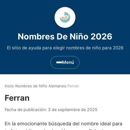
Nombres De Niño 2026
El sitio de ayuda para elegir nombres de niño para 2026
Menú
Nombres de Niño por Inicial
▾
Inicio
›
Nombres de Niño Alemanes
›
Ferran
Nombres de niño que empiezan por A
Nombres de Regiones de España
▾
Ferran
Nombres de niño que empiezan por B
Nombres de Niño Andaluces
Nombres de Niño Historicos
▾
Fecha de publicación:
3 de septiembre de 2025
Nombres de niño que empiezan por C
Nombres de Niño Aragoneses
Nombres de niño de Origen Biblico
Nombres de Niño Extranjeros
▾
En la emocionante búsqueda del nombre ideal para
Nombres de niño que empiezan por D
Nombres de Niño Asturianos
Nombres de Niño Celtas