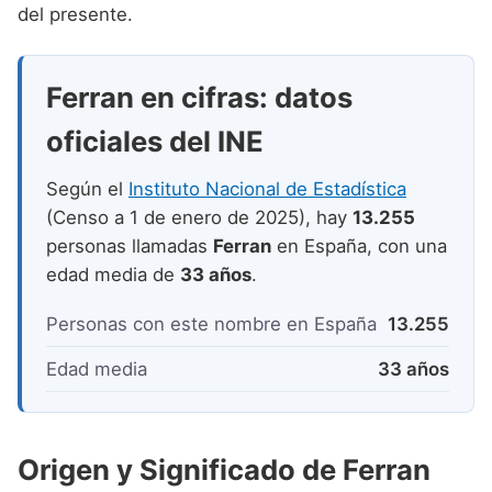
Nombres de niño que empiezan por P
del presente.
Nombres de Niño Valencianos
Nombres de Niño Rumanos
Nombres de niño que empiezan por Q
Nombres de Niño Vascos
Nombres de Niño Rusos
Ferran en cifras: datos
Nombres de niño que empiezan por R
Nombres de Niño Suecos
oficiales del INE
Nombres de niño que empiezan por S
Nombres de niño que empiezan por T
Según el
Instituto Nacional de Estadística
(Censo a 1 de enero de 2025), hay
13.255
Nombres de niño que empiezan por U
personas llamadas
Ferran
en España, con una
Nombres de niño que empiezan por V
edad media de
33 años
.
Nombres de niño que empiezan por W
Personas con este nombre en España
13.255
Nombres de niño que empiezan por X
Edad media
33 años
Nombres de niño que empiezan por Y
Nombres de niño que empiezan por Z
Origen y Significado de Ferran