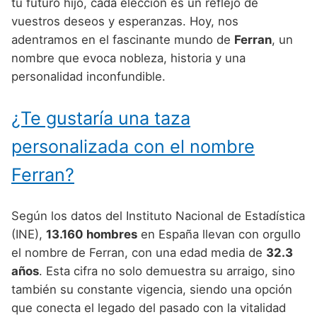
Nombres de Niño Alemanes
Buscar
tu futuro hijo, cada elección es un reflejo de
Nombres de niño que empiezan por E
vuestros deseos y esperanzas. Hoy, nos
Nombres de Niño Baleares
Nombres de Niño Egipcios
Nombres de Niño Americanos
adentramos en el fascinante mundo de
Ferran
, un
Nombres de niño que empiezan por F
Nombres de Niño Canarios
Nombres de Niño Griegos
Nombres de Niño Arabes
nombre que evoca nobleza, historia y una
Nombres de niño que empiezan por G
personalidad inconfundible.
Nombres de Niño Cantabros
Nombres de Niño Mitologicos
Nombres de Niño Chinos
Nombres de niño que empiezan por H
Nombres de Niño Castellanos
Nombres de Niño Romanos
Nombres de Niño Franceses
¿Te gustaría una taza
Nombres de niño que empiezan por I
Nombres de Niño Catalanes
Nombres de Niño Vikingos
Nombres de Niño Hispanoamericanos
personalizada con el nombre
Nombres de niño que empiezan por J
Nombres de Niño Extremeños
Nombres de Niño Ingleses
Ferran?
Nombres de niño que empiezan por K
Nombres de Niño Gallegos
Nombres de Niño Italianos
Nombres de niño que empiezan por L
Según los datos del Instituto Nacional de Estadística
Nombres de Niño Madrileños
Nombres de Niño Japoneses
(INE),
13.160 hombres
en España llevan con orgullo
Nombres de niño que empiezan por M
Nombres de Niño Murcianos
Nombres de Niño Judíos
el nombre de Ferran, con una edad media de
32.3
Nombres de niño que empiezan por N
años
. Esta cifra no solo demuestra su arraigo, sino
Nombres de Niño Navarros
Nombres de Niño Marroquíes
también su constante vigencia, siendo una opción
Nombres de niño que empiezan por O
Nombres de Niño Riojanos
Nombres de Niño Portugueses
que conecta el legado del pasado con la vitalidad