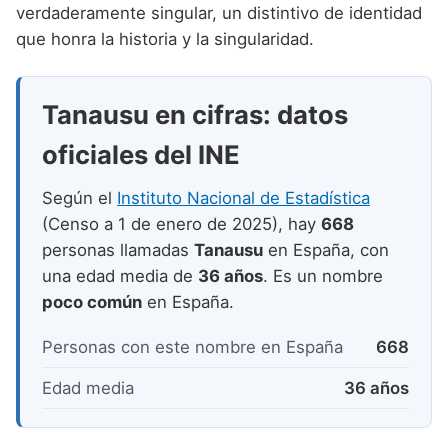
Nombres de niño que empiezan por P
verdaderamente singular, un distintivo de identidad
Nombres de Niño Valencianos
Nombres de Niño Rumanos
que honra la historia y la singularidad.
Nombres de niño que empiezan por Q
Nombres de Niño Vascos
Nombres de Niño Rusos
Nombres de niño que empiezan por R
Nombres de Niño Suecos
Tanausu en cifras: datos
Nombres de niño que empiezan por S
oficiales del INE
Nombres de niño que empiezan por T
Según el
Instituto Nacional de Estadística
Nombres de niño que empiezan por U
(Censo a 1 de enero de 2025), hay
668
Nombres de niño que empiezan por V
personas llamadas
Tanausu
en España, con
una edad media de
36 años
. Es un nombre
Nombres de niño que empiezan por W
poco común
en España.
Nombres de niño que empiezan por X
Personas con este nombre en España
668
Nombres de niño que empiezan por Y
Edad media
36 años
Nombres de niño que empiezan por Z