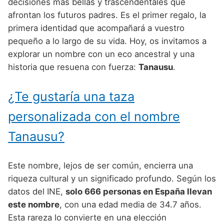
Nombres de Niño Alemanes
Buscar
decisiones más bellas y trascendentales que
Nombres de niño que empiezan por E
afrontan los futuros padres. Es el primer regalo, la
Nombres de Niño Baleares
Nombres de Niño Egipcios
Nombres de Niño Americanos
primera identidad que acompañará a vuestro
Nombres de niño que empiezan por F
Nombres de Niño Canarios
Nombres de Niño Griegos
Nombres de Niño Arabes
pequeño a lo largo de su vida. Hoy, os invitamos a
Nombres de niño que empiezan por G
explorar un nombre con un eco ancestral y una
Nombres de Niño Cantabros
Nombres de Niño Mitologicos
Nombres de Niño Chinos
historia que resuena con fuerza:
Tanausu
.
Nombres de niño que empiezan por H
Nombres de Niño Castellanos
Nombres de Niño Romanos
Nombres de Niño Franceses
Nombres de niño que empiezan por I
¿Te gustaría una taza
Nombres de Niño Catalanes
Nombres de Niño Vikingos
Nombres de Niño Hispanoamericanos
Nombres de niño que empiezan por J
Nombres de Niño Extremeños
personalizada con el nombre
Nombres de Niño Ingleses
Nombres de niño que empiezan por K
Nombres de Niño Gallegos
Tanausu?
Nombres de Niño Italianos
Nombres de niño que empiezan por L
Nombres de Niño Madrileños
Nombres de Niño Japoneses
Este nombre, lejos de ser común, encierra una
Nombres de niño que empiezan por M
Nombres de Niño Murcianos
Nombres de Niño Judíos
riqueza cultural y un significado profundo. Según los
Nombres de niño que empiezan por N
datos del INE,
solo 666 personas en España llevan
Nombres de Niño Navarros
Nombres de Niño Marroquíes
este nombre
, con una edad media de 34.7 años.
Nombres de niño que empiezan por O
Nombres de Niño Riojanos
Nombres de Niño Portugueses
Esta rareza lo convierte en una elección