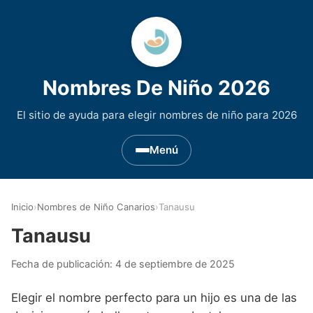
Nombres De Niño 2026
El sitio de ayuda para elegir nombres de niño para 2026
Menú
Nombres de Niño por Inicial
▾
Inicio
›
Nombres de Niño Canarios
›
Tanausu
Nombres de niño que empiezan por A
Nombres de Regiones de España
▾
Tanausu
Nombres de niño que empiezan por B
Nombres de Niño Andaluces
Nombres de Niño Historicos
▾
Fecha de publicación:
4 de septiembre de 2025
Nombres de niño que empiezan por C
Nombres de Niño Aragoneses
Nombres de niño de Origen Biblico
Nombres de Niño Extranjeros
▾
Elegir el nombre perfecto para un hijo es una de las
Nombres de niño que empiezan por D
Nombres de Niño Asturianos
Nombres de Niño Celtas