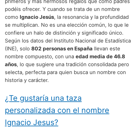
Nombres de Niño Alemanes
Buscar
primeros y más hermosos regalos que como padres
Nombres de niño que empiezan por E
podéis ofrecer. Y cuando se trata de un nombre
Nombres de Niño Baleares
Nombres de Niño Egipcios
Nombres de Niño Americanos
como
Ignacio Jesús
, la resonancia y la profundidad
Nombres de niño que empiezan por F
Nombres de Niño Canarios
Nombres de Niño Griegos
Nombres de Niño Arabes
se multiplican. No es una elección común, lo que le
Nombres de niño que empiezan por G
confiere un halo de distinción y significado único.
Nombres de Niño Cantabros
Nombres de Niño Mitologicos
Nombres de Niño Chinos
Según los datos del Instituto Nacional de Estadística
Nombres de niño que empiezan por H
Nombres de Niño Castellanos
Nombres de Niño Romanos
Nombres de Niño Franceses
(INE), solo
802 personas en España
llevan este
Nombres de niño que empiezan por I
nombre compuesto, con una
edad media de 46.8
Nombres de Niño Catalanes
Nombres de Niño Vikingos
Nombres de Niño Hispanoamericanos
años
, lo que sugiere una tradición consolidada pero
Nombres de niño que empiezan por J
Nombres de Niño Extremeños
Nombres de Niño Ingleses
selecta, perfecta para quien busca un nombre con
Nombres de niño que empiezan por K
historia y carácter.
Nombres de Niño Gallegos
Nombres de Niño Italianos
Nombres de niño que empiezan por L
Nombres de Niño Madrileños
Nombres de Niño Japoneses
¿Te gustaría una taza
Nombres de niño que empiezan por M
Nombres de Niño Murcianos
Nombres de Niño Judíos
personalizada con el nombre
Nombres de niño que empiezan por N
Nombres de Niño Navarros
Nombres de Niño Marroquíes
Ignacio Jesus?
Nombres de niño que empiezan por O
Nombres de Niño Riojanos
Nombres de Niño Portugueses