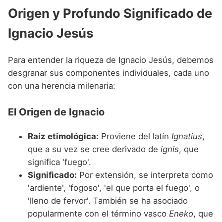
Nombres de niño que empiezan por P
Nombres de Niño Valencianos
Origen y Profundo Significado de
Nombres de Niño Rumanos
Nombres de niño que empiezan por Q
Nombres de Niño Vascos
Nombres de Niño Rusos
Ignacio Jesús
Nombres de niño que empiezan por R
Nombres de Niño Suecos
Para entender la riqueza de Ignacio Jesús, debemos
Nombres de niño que empiezan por S
desgranar sus componentes individuales, cada uno
Nombres de niño que empiezan por T
con una herencia milenaria:
Nombres de niño que empiezan por U
El Origen de Ignacio
Nombres de niño que empiezan por V
Raíz etimológica:
Proviene del latín
Ignatius
,
Nombres de niño que empiezan por W
que a su vez se cree derivado de
ignis
, que
Nombres de niño que empiezan por X
significa 'fuego'.
Significado:
Por extensión, se interpreta como
Nombres de niño que empiezan por Y
'ardiente', 'fogoso', 'el que porta el fuego', o
Nombres de niño que empiezan por Z
'lleno de fervor'. También se ha asociado
popularmente con el término vasco
Eneko
, que