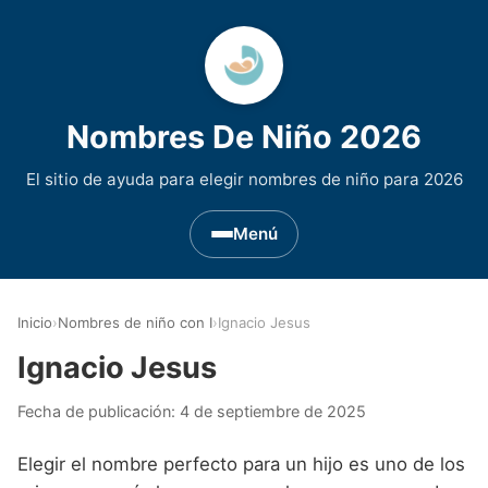
Nombres De Niño 2026
El sitio de ayuda para elegir nombres de niño para 2026
Menú
Nombres de Niño por Inicial
▾
Inicio
›
Nombres de niño con I
›
Ignacio Jesus
Nombres de niño que empiezan por A
Nombres de Regiones de España
▾
Ignacio Jesus
Nombres de niño que empiezan por B
Nombres de Niño Andaluces
Nombres de Niño Historicos
▾
Fecha de publicación:
4 de septiembre de 2025
Nombres de niño que empiezan por C
Nombres de Niño Aragoneses
Nombres de niño de Origen Biblico
Nombres de Niño Extranjeros
▾
Elegir el nombre perfecto para un hijo es uno de los
Nombres de niño que empiezan por D
Nombres de Niño Asturianos
Nombres de Niño Celtas