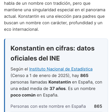
Nombres de niño que empiezan por P
habla de un nombre con tradición, pero que
Nombres de Niño Valencianos
Nombres de Niño Rumanos
mantiene una singularidad especial en el panorama
Nombres de niño que empiezan por Q
Nombres de Niño Vascos
Nombres de Niño Rusos
actual. Konstantin es una elección para padres que
Nombres de niño que empiezan por R
buscan un nombre con carácter, profundidad y un
Nombres de Niño Suecos
eco internacional.
Nombres de niño que empiezan por S
Nombres de niño que empiezan por T
Konstantin en cifras: datos
Nombres de niño que empiezan por U
oficiales del INE
Nombres de niño que empiezan por V
Según el
Instituto Nacional de Estadística
Nombres de niño que empiezan por W
(Censo a 1 de enero de 2025), hay
865
Nombres de niño que empiezan por X
personas llamadas
Konstantin
en España, con
una edad media de
37 años
. Es un nombre
Nombres de niño que empiezan por Y
poco común
en España.
Nombres de niño que empiezan por Z
Personas con este nombre en España
865