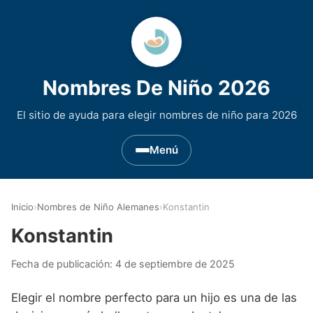
Nombres De Niño 2026
El sitio de ayuda para elegir nombres de niño para 2026
Menú
Nombres de Niño por Inicial
▾
Inicio
›
Nombres de Niño Alemanes
›
Konstantin
Nombres de niño que empiezan por A
Nombres de Regiones de España
▾
Konstantin
Nombres de niño que empiezan por B
Nombres de Niño Andaluces
Nombres de Niño Historicos
▾
Fecha de publicación:
4 de septiembre de 2025
Nombres de niño que empiezan por C
Nombres de Niño Aragoneses
Nombres de niño de Origen Biblico
Nombres de Niño Extranjeros
▾
Elegir el nombre perfecto para un hijo es una de las
Nombres de niño que empiezan por D
Nombres de Niño Asturianos
Nombres de Niño Celtas