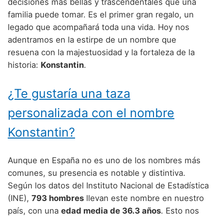
Nombres de Niño Alemanes
Buscar
decisiones más bellas y trascendentales que una
Nombres de niño que empiezan por E
familia puede tomar. Es el primer gran regalo, un
Nombres de Niño Baleares
Nombres de Niño Egipcios
Nombres de Niño Americanos
legado que acompañará toda una vida. Hoy nos
Nombres de niño que empiezan por F
Nombres de Niño Canarios
Nombres de Niño Griegos
Nombres de Niño Arabes
adentramos en la estirpe de un nombre que
Nombres de niño que empiezan por G
resuena con la majestuosidad y la fortaleza de la
Nombres de Niño Cantabros
Nombres de Niño Mitologicos
Nombres de Niño Chinos
historia:
Konstantin
.
Nombres de niño que empiezan por H
Nombres de Niño Castellanos
Nombres de Niño Romanos
Nombres de Niño Franceses
Nombres de niño que empiezan por I
¿Te gustaría una taza
Nombres de Niño Catalanes
Nombres de Niño Vikingos
Nombres de Niño Hispanoamericanos
Nombres de niño que empiezan por J
Nombres de Niño Extremeños
personalizada con el nombre
Nombres de Niño Ingleses
Nombres de niño que empiezan por K
Nombres de Niño Gallegos
Konstantin?
Nombres de Niño Italianos
Nombres de niño que empiezan por L
Nombres de Niño Madrileños
Nombres de Niño Japoneses
Aunque en España no es uno de los nombres más
Nombres de niño que empiezan por M
Nombres de Niño Murcianos
Nombres de Niño Judíos
comunes, su presencia es notable y distintiva.
Nombres de niño que empiezan por N
Según los datos del Instituto Nacional de Estadística
Nombres de Niño Navarros
Nombres de Niño Marroquíes
(INE),
793 hombres
llevan este nombre en nuestro
Nombres de niño que empiezan por O
Nombres de Niño Riojanos
Nombres de Niño Portugueses
país, con una
edad media de 36.3 años
. Esto nos