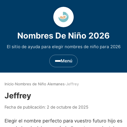
Nombres De Niño 2026
El sitio de ayuda para elegir nombres de niño para 2026
Menú
Nombres de Niño por Inicial
▾
Inicio
›
Nombres de Niño Alemanes
›
Jeffrey
Nombres de niño que empiezan por A
Nombres de Regiones de España
▾
Jeffrey
Nombres de niño que empiezan por B
Nombres de Niño Andaluces
Nombres de Niño Historicos
▾
Fecha de publicación:
2 de octubre de 2025
Nombres de niño que empiezan por C
Nombres de Niño Aragoneses
Nombres de niño de Origen Biblico
Nombres de Niño Extranjeros
▾
Elegir el nombre perfecto para vuestro futuro hijo es
Nombres de niño que empiezan por D
Nombres de Niño Asturianos
Nombres de Niño Celtas