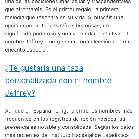
Nombres de Niño Alemanes
Buscar
una de las decisiones más bellas y trascendentales
Nombres de niño que empiezan por E
que afrontaréis. Es el primer regalo, la primera
Nombres de Niño Baleares
Nombres de Niño Egipcios
Nombres de Niño Americanos
melodía que resonará en su vida. Si buscáis una
Nombres de niño que empiezan por F
Nombres de Niño Canarios
Nombres de Niño Griegos
Nombres de Niño Arabes
opción con profundas raíces históricas, un
Nombres de niño que empiezan por G
significado poderoso y una sonoridad distintiva, el
Nombres de Niño Cantabros
Nombres de Niño Mitologicos
Nombres de Niño Chinos
nombre Jeffrey emerge como una elección con un
Nombres de niño que empiezan por H
Nombres de Niño Castellanos
Nombres de Niño Romanos
Nombres de Niño Franceses
encanto especial.
Nombres de niño que empiezan por I
Nombres de Niño Catalanes
Nombres de Niño Vikingos
Nombres de Niño Hispanoamericanos
¿Te gustaría una taza
Nombres de niño que empiezan por J
Nombres de Niño Extremeños
Nombres de Niño Ingleses
personalizada con el nombre
Nombres de niño que empiezan por K
Nombres de Niño Gallegos
Nombres de Niño Italianos
Jeffrey?
Nombres de niño que empiezan por L
Nombres de Niño Madrileños
Nombres de Niño Japoneses
Nombres de niño que empiezan por M
Nombres de Niño Murcianos
Nombres de Niño Judíos
Aunque en España no figura entre los nombres más
Nombres de niño que empiezan por N
frecuentes en los registros de recién nacidos, su
Nombres de Niño Navarros
Nombres de Niño Marroquíes
presencia es notable y consolidada. Según los datos
Nombres de niño que empiezan por O
Nombres de Niño Riojanos
Nombres de Niño Portugueses
más recientes del Instituto Nacional de Estadística