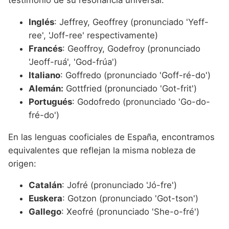
testimonio de su resonancia universal:
Inglés
: Jeffrey, Geoffrey (pronunciado 'Yeff-
ree', 'Joff-ree' respectivamente)
Francés
: Geoffroy, Godefroy (pronunciado
'Jeoff-ruá', 'God-frúa')
Italiano
: Goffredo (pronunciado 'Goff-ré-do')
Alemán:
Gottfried (pronunciado 'Got-frit')
Portugués
: Godofredo (pronunciado 'Go-do-
fré-do')
En las lenguas cooficiales de España, encontramos
equivalentes que reflejan la misma nobleza de
origen:
Catalán
: Jofré (pronunciado 'Jó-fre')
Euskera
: Gotzon (pronunciado 'Got-tson')
Gallego
: Xeofré (pronunciado 'She-o-fré')