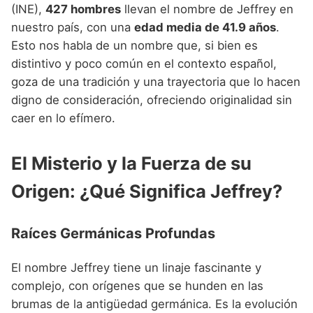
Nombres de niño que empiezan por P
(INE),
427 hombres
llevan el nombre de Jeffrey en
Nombres de Niño Valencianos
Nombres de Niño Rumanos
nuestro país, con una
edad media de 41.9 años
.
Nombres de niño que empiezan por Q
Nombres de Niño Vascos
Nombres de Niño Rusos
Esto nos habla de un nombre que, si bien es
Nombres de niño que empiezan por R
distintivo y poco común en el contexto español,
Nombres de Niño Suecos
goza de una tradición y una trayectoria que lo hacen
Nombres de niño que empiezan por S
digno de consideración, ofreciendo originalidad sin
Nombres de niño que empiezan por T
caer en lo efímero.
Nombres de niño que empiezan por U
El Misterio y la Fuerza de su
Nombres de niño que empiezan por V
Origen: ¿Qué Significa Jeffrey?
Nombres de niño que empiezan por W
Nombres de niño que empiezan por X
Raíces Germánicas Profundas
Nombres de niño que empiezan por Y
El nombre Jeffrey tiene un linaje fascinante y
Nombres de niño que empiezan por Z
complejo, con orígenes que se hunden en las
brumas de la antigüedad germánica. Es la evolución