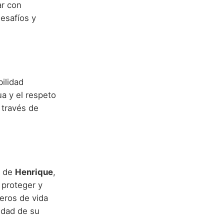
ar con
desafíos y
ilidad
a y el respeto
 través de
o de
Henrique
,
 proteger y
eros de vida
cidad de su