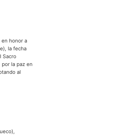
, en honor a
e), la fecha
l Sacro
por la paz en
otando al
ueco),