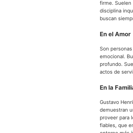
firme. Suelen 
disciplina inq
buscan siempr
En el Amor
Son personas 
emocional. Bu
profundo. Sue
actos de serv
En la Famili
Gustavo Henri
demuestran un
proveer para 
fiables, que e
entorno más í