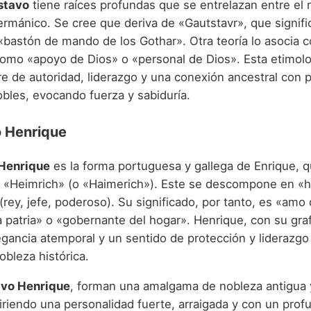
stavo
tiene raíces profundas que se entrelazan entre el 
germánico. Se cree que deriva de «Gautstavr», que signifi
«bastón de mando de los Gothar». Otra teoría lo asocia 
como «apoyo de Dios» o «personal de Dios». Esta etimolo
re de autoridad, liderazgo y una conexión ancestral con 
obles, evocando fuerza y sabiduría.
o Henrique
Henrique
es la forma portuguesa y gallega de Enrique, 
 «Heimrich» (o «Haimerich»). Este se descompone en «h
» (rey, jefe, poderoso). Su significado, por tanto, es «amo
a patria» o «gobernante del hogar». Henrique, con su graf
gancia atemporal y un sentido de protección y liderazgo 
bleza histórica.
vo Henrique
, forman una amalgama de nobleza antigua 
iriendo una personalidad fuerte, arraigada y con un prof