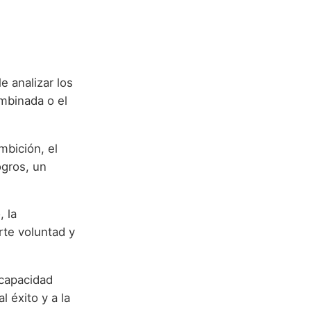
 analizar los
mbinada o el
ambición, el
ogros, un
, la
erte voluntad y
 capacidad
l éxito y a la