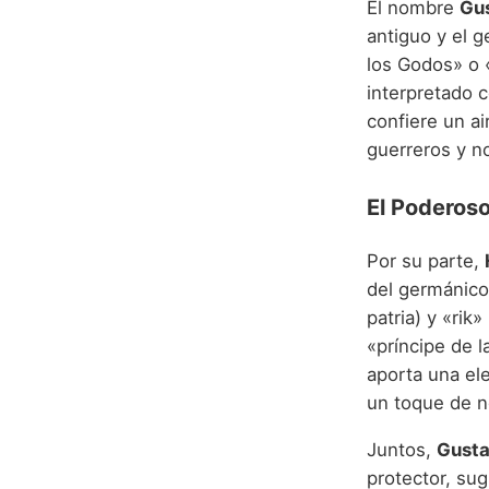
El nombre
Gu
antiguo y el 
los Godos» o 
interpretado 
confiere un ai
guerreros y n
El Poderos
Por su parte,
del germánico
patria) y «rik
«príncipe de l
aporta una ele
un toque de no
Juntos,
Gusta
protector, sug