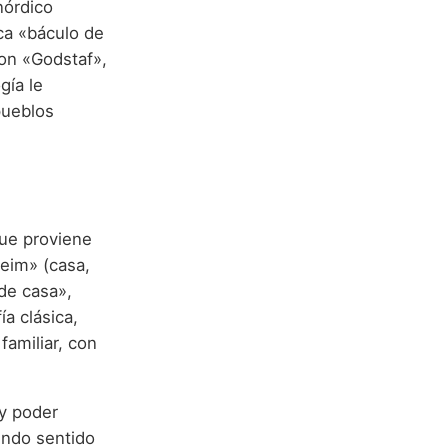
nórdico
ca «báculo de
con «Godstaf»,
gía le
pueblos
que proviene
eim» (casa,
 de casa»,
ía clásica,
familiar, con
y poder
undo sentido