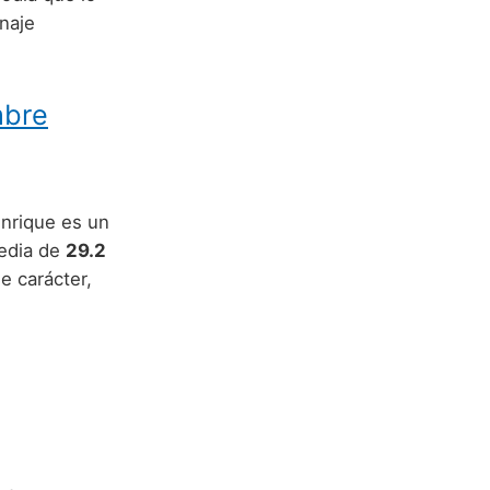
naje
mbre
enrique es un
edia de
29.2
de carácter,