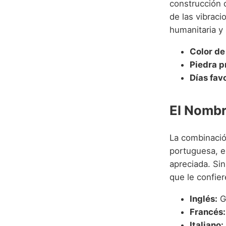
construcción 
de las vibraci
humanitaria y
Color de 
Piedra p
Días fav
El Nombr
La combinació
portuguesa, e
apreciada. Sin
que le confier
Inglés:
G
Francés:
Italiano: