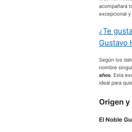
acompañará to
excepcional y
¿Te gusta
Gustavo 
Según los dato
nombre singul
años
. Esta ex
ideal para qu
Origen y
El Noble G