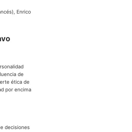
ancés), Enrico
avo
rsonalidad
fluencia de
erte ética de
dad por encima
de decisiones