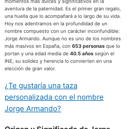
Nombres de Niño Alemanes
Buscar
momentos más dulces y significativos en la
Nombres de niño que empiezan por E
aventura de la paternidad. Es el primer gran regalo,
Nombres de Niño Baleares
Nombres de Niño Egipcios
Nombres de Niño Americanos
una huella que lo acompañará a lo largo de su vida.
Nombres de niño que empiezan por F
Nombres de Niño Canarios
Nombres de Niño Griegos
Nombres de Niño Arabes
Hoy nos adentramos en la profundidad de un
Nombres de niño que empiezan por G
nombre compuesto con un carácter inconfundible:
Nombres de Niño Cantabros
Nombres de Niño Mitologicos
Nombres de Niño Chinos
Jorge Armando. Aunque no es uno de los nombres
Nombres de niño que empiezan por H
Nombres de Niño Castellanos
Nombres de Niño Romanos
Nombres de Niño Franceses
más masivos en España, con
653 personas
que lo
Nombres de niño que empiezan por I
portan y una edad media de
40.5 años
según el
Nombres de Niño Catalanes
Nombres de Niño Vikingos
Nombres de Niño Hispanoamericanos
INE, su solidez y herencia lo convierten en una
Nombres de niño que empiezan por J
Nombres de Niño Extremeños
Nombres de Niño Ingleses
elección de gran valor.
Nombres de niño que empiezan por K
Nombres de Niño Gallegos
Nombres de Niño Italianos
¿Te gustaría una taza
Nombres de niño que empiezan por L
Nombres de Niño Madrileños
Nombres de Niño Japoneses
personalizada con el nombre
Nombres de niño que empiezan por M
Nombres de Niño Murcianos
Nombres de Niño Judíos
Jorge Armando?
Nombres de niño que empiezan por N
Nombres de Niño Navarros
Nombres de Niño Marroquíes
Nombres de niño que empiezan por O
Nombres de Niño Riojanos
Nombres de Niño Portugueses