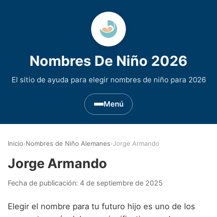
Nombres De Niño 2026
El sitio de ayuda para elegir nombres de niño para 2026
Menú
Nombres de Niño por Inicial
▾
Inicio
›
Nombres de Niño Alemanes
›
Jorge Armando
Nombres de niño que empiezan por A
Nombres de Regiones de España
▾
Jorge Armando
Nombres de niño que empiezan por B
Nombres de Niño Andaluces
Nombres de Niño Historicos
▾
Fecha de publicación:
4 de septiembre de 2025
Nombres de niño que empiezan por C
Nombres de Niño Aragoneses
Nombres de niño de Origen Biblico
Nombres de Niño Extranjeros
▾
Elegir el nombre para tu futuro hijo es uno de los
Nombres de niño que empiezan por D
Nombres de Niño Asturianos
Nombres de Niño Celtas