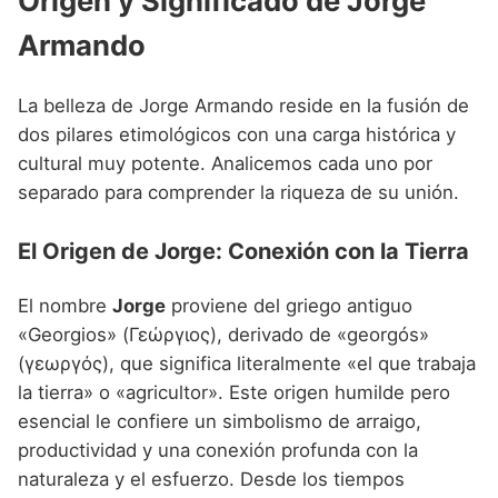
Origen y Significado de Jorge
Nombres de niño que empiezan por P
Nombres de Niño Valencianos
Nombres de Niño Rumanos
Armando
Nombres de niño que empiezan por Q
Nombres de Niño Vascos
Nombres de Niño Rusos
Nombres de niño que empiezan por R
La belleza de Jorge Armando reside en la fusión de
Nombres de Niño Suecos
dos pilares etimológicos con una carga histórica y
Nombres de niño que empiezan por S
cultural muy potente. Analicemos cada uno por
Nombres de niño que empiezan por T
separado para comprender la riqueza de su unión.
Nombres de niño que empiezan por U
El Origen de Jorge: Conexión con la Tierra
Nombres de niño que empiezan por V
El nombre
Jorge
proviene del griego antiguo
Nombres de niño que empiezan por W
«Georgios» (Γεώργιος), derivado de «georgós»
Nombres de niño que empiezan por X
(γεωργός), que significa literalmente «el que trabaja
la tierra» o «agricultor». Este origen humilde pero
Nombres de niño que empiezan por Y
esencial le confiere un simbolismo de arraigo,
Nombres de niño que empiezan por Z
productividad y una conexión profunda con la
naturaleza y el esfuerzo. Desde los tiempos