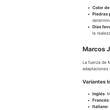
Color de
Piedras 
determin
Días fav
la realeza
Marcos J
La fuerza de M
adaptaciones l
Variantes I
Inglés
: 
Francés
Italiano
: