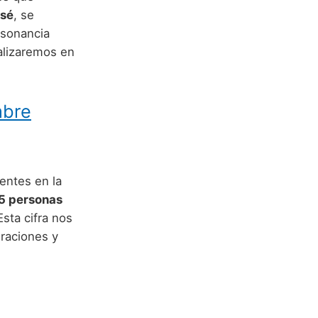
osé
, se
esonancia
nalizaremos en
mbre
entes en la
5 personas
Esta cifra nos
eraciones y