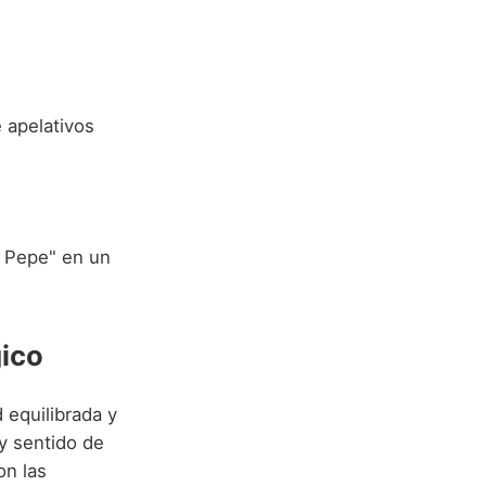
e apelativos
 Pepe" en un
gico
 equilibrada y
y sentido de
on las