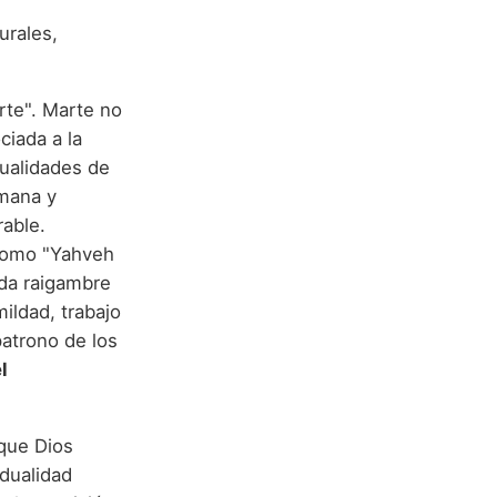
urales,
rte". Marte no
ciada a la
cualidades de
omana y
rable.
nda raigambre
mildad, trabajo
patrono de los
l
que Dios
 dualidad