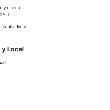
n y el éxito).
d y la
 creatividad y
 y Local
rsas