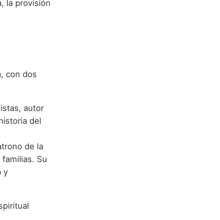
, la provisión
a, con dos
istas, autor
istoria del
atrono de la
 familias. Su
a y
piritual