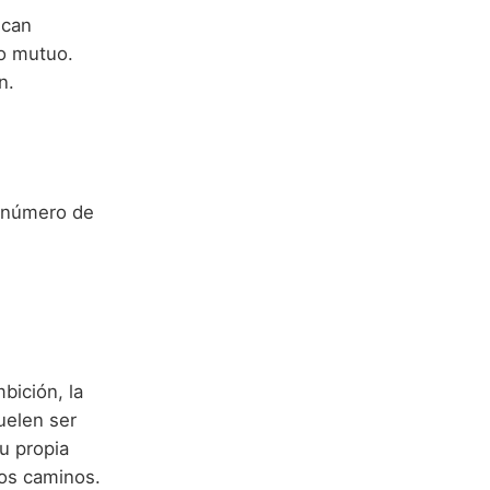
scan
yo mutuo.
n.
l número de
bición, la
uelen ser
u propia
vos caminos.