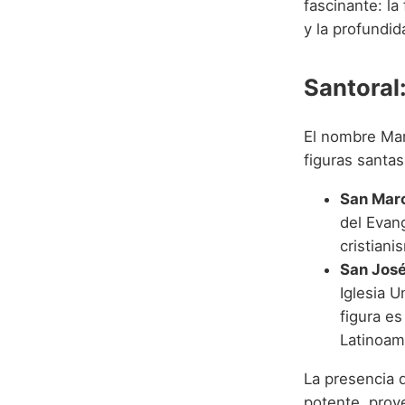
fascinante: la
y la profundid
Santoral:
El nombre Mar
figuras santas
San Marc
del Evang
cristian
San José
Iglesia U
figura es
Latinoam
La presencia 
potente, proye