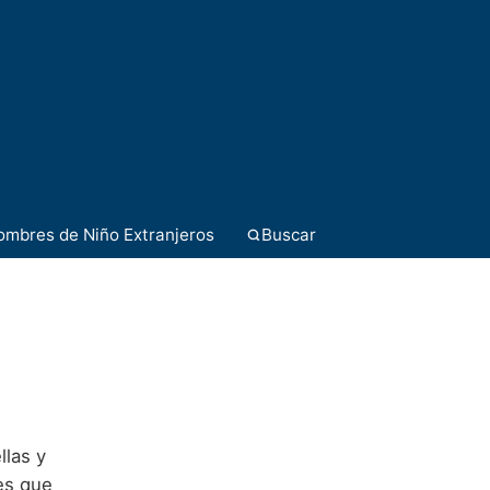
ombres de Niño Extranjeros
Buscar
llas y
es que