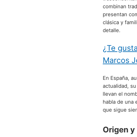
combinan trad
presentan com
clásica y fami
detalle.
¿Te gusta
Marcos J
En España, a
actualidad, su
llevan el nom
habla de una 
que sigue sie
Origen y