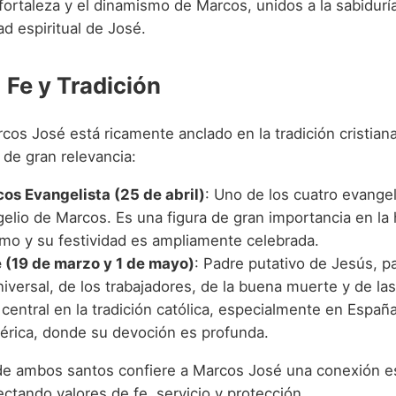
 fortaleza y el dinamismo de Marcos, unidos a la sabiduría
ad espiritual de José.
 Fe y Tradición
cos José está ricamente anclado en la tradición cristian
 de gran relevancia:
os Evangelista (25 de abril)
: Uno de los cuatro evangel
elio de Marcos. Es una figura de gran importancia en la h
ismo y su festividad es ampliamente celebrada.
 (19 de marzo y 1 de mayo)
: Padre putativo de Jesús, p
niversal, de los trabajadores, de la buena muerte y de las
 central en la tradición católica, especialmente en Españ
érica, donde su devoción es profunda.
de ambos santos confiere a Marcos José una conexión es
ctando valores de fe, servicio y protección.