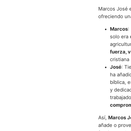
Marcos José e
ofreciendo un
Marcos
:
solo era 
agricultu
fuerza, 
cristiana
José
: Ti
ha añadi
bíblica, 
y dedica
trabajado
comprom
Así,
Marcos J
añade o prove