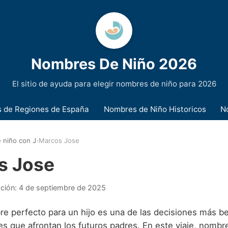
Nombres De Niño 2026
El sitio de ayuda para elegir nombres de niño para 2026
 de Regiones de España
Nombres de Niño Historicos
N
 niño con J
›
Marcos Jose
s Jose
ación:
4 de septiembre de 2025
re perfecto para un hijo es una de las decisiones más be
es que afrontan los futuros padres. En este viaje, nombr