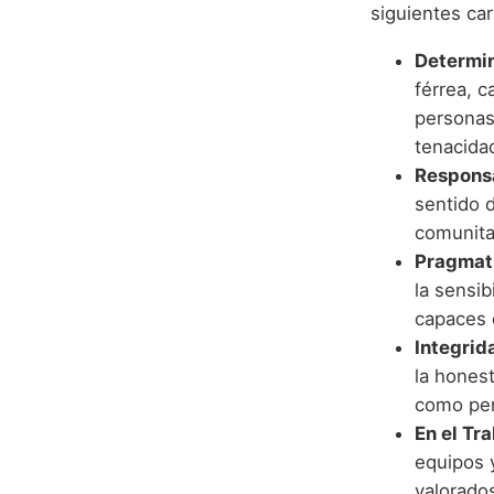
siguientes car
Determin
férrea, c
personas
tenacida
Respons
sentido d
comunita
Pragmati
la sensib
capaces 
Integrid
la honest
como per
En el Tr
equipos 
valorado