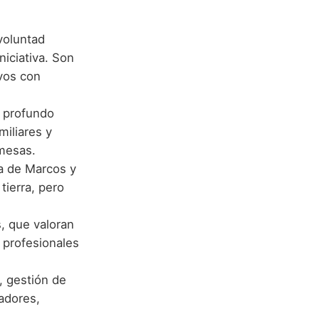
voluntad
niciativa. Son
vos con
n profundo
miliares y
omesas.
ca de Marcos y
tierra, pero
s, que valoran
o profesionales
, gestión de
adores,