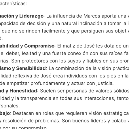
acterísticas:
ación y Liderazgo
: La influencia de Marcos aporta una 
apacidad de decisión y una natural inclinación a tomar la i
 que no se rinden fácilmente y que persiguen sus objeti
d.
abilidad y Compromiso
: El matiz de José les dota de u
el deber, lealtad y una fuerte conexión con sus raíces fa
rias. Son protectores con los suyos y fiables en sus pr
smo y Sensibilidad
: La combinación de la visión prácti
ilidad reflexiva de José crea individuos con los pies en la 
de empatizar profundamente y actuar con justicia.
ad y Honestidad
: Suelen ser personas de valores sólido
idad y la transparencia en todas sus interacciones, tant
sonales.
abajo
: Destacan en roles que requieren visión estratégica
y resolución de problemas. Son buenos líderes y colabor
s por su compromiso.