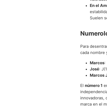
En el Am
estabili
Suelen se
Numerolo
Para desentra
cada nombre y 
Marcos
:
José
: J
Marcos 
El
número 1
en
independencia 
innovadoras, 
marca en el m