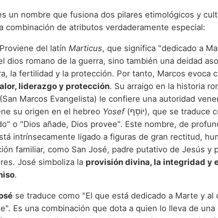
s un nombre que fusiona dos pilares etimológicos y cult
a combinación de atributos verdaderamente especial:
 Proviene del latín
Marticus
, que significa "dedicado a Ma
el dios romano de la guerra, sino también una deidad aso
ra, la fertilidad y la protección. Por tanto, Marcos evoca 
valor, liderazgo y protección
. Su arraigo en la historia r
 (San Marcos Evangelista) le confiere una autoridad vene
ene su origen en el hebreo
Yosef
(יוֹסֵף), que se traduce como "Yahveh
do" o "Dios añade, Dios provee". Este nombre, de profu
está intrínsecamente ligado a figuras de gran rectitud, hu
ción familiar, como San José, padre putativo de Jesús y 
res. José simboliza la
provisión divina, la integridad y e
iso
.
osé
se traduce como "El que está dedicado a Marte y al 
e". Es una combinación que dota a quien lo lleva de una