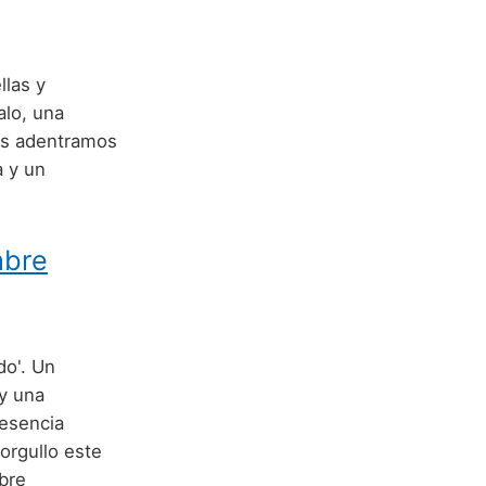
llas y
alo, una
nos adentramos
a y un
mbre
do'. Un
y una
esencia
orgullo este
bre