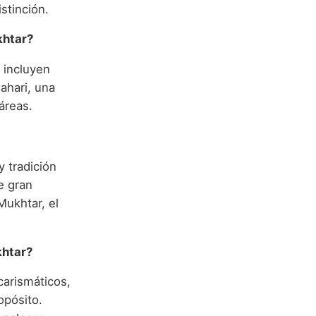
istinción.
khtar?
 incluyen
ahari, una
áreas.
y tradición
e gran
Mukhtar, el
khtar?
carismáticos,
opósito.