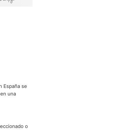
n España se
 en una
leccionado o