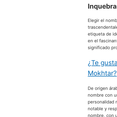
Inquebra
Elegir el nomb
trascendentale
etiqueta de i
en el fascina
significado p
¿Te gusta
Mokhtar?
De origen árab
nombre con un
personalidad 
notable y res
nombre, con 