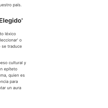
uestro país.
Elegido'
to léxico
eleccionar' o
e se traduce
eso cultural y
un epíteto
oma, quien es
encia para
htar un aura