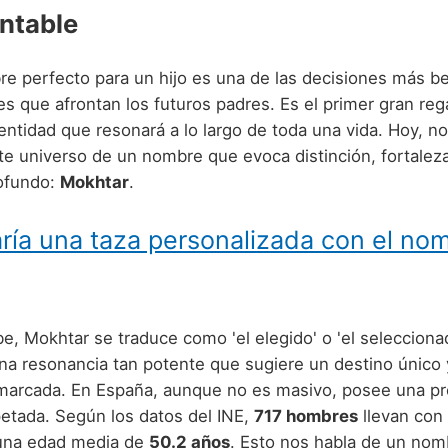
ntable
re perfecto para un hijo es una de las decisiones más be
s que afrontan los futuros padres. Es el primer gran reg
dentidad que resonará a lo largo de toda una vida. Hoy, 
nte universo de un nombre que evoca distinción, fortalez
rofundo:
Mokhtar
.
ría una taza personalizada con el no
e, Mokhtar se traduce como 'el elegido' o 'el selecciona
a resonancia tan potente que sugiere un destino único 
marcada. En España, aunque no es masivo, posee una pr
petada. Según los datos del INE,
717 hombres
llevan con 
una edad media de
50.2 años
. Esto nos habla de un nom