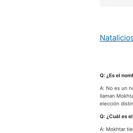
Natalici
Q: ¿Es el no
A: No es un n
llaman Mokhta
elección disti
Q: ¿Cuál es e
A: Mokhtar tie