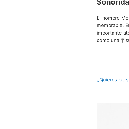
Sonorida
El nombre Mokh
memorable. En
importante ate
como una 'j' su
¿Quieres pers