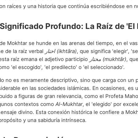
on raíces y una historia que continúa escribiéndose en n
Significado Profundo: La Raíz de 'El 
 de Mokhtar se hunde en las arenas del tiempo, en el vas
e de la raíz verbal
اختار (ikhtāra)
, que significa 'elegir', 's
esta raíz emana el adjetivo participio
مختار (mukhtār)
, qu
omo 'el escogido', 'el predilecto' o 'el seleccionado'.
ado no es meramente descriptivo, sino que carga con un p
siderable en las sociedades islámicas. En ocasiones, es 
ibuido a figuras de gran relevancia, como el Profeta Mah
lgunos contextos como
Al-Mukhtar
, el 'elegido' por excel
mensaje divino. Esta conexión histórica le confiere a Mok
propósito y una sabiduría intrínseca.