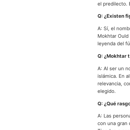
el predilecto.
Q: ¿Existen f
A: Sí, el nomb
Mokhtar Ould 
leyenda del f
Q: ¿Mokhtar t
A: Al ser un n
islámica. En a
relevancia, c
elegido.
Q: ¿Qué rasg
A: Las person
con una gran d