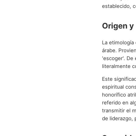
establecido, c
Origen y 
La etimología
árabe. Provien
'escoger'. De 
literalmente c
Este signific
espiritual con
honorífico atr
referido en a
transmitir el 
de liderazgo, 