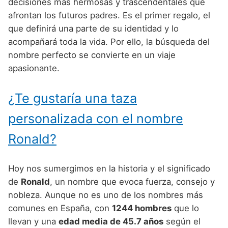
Nombres de Niño Alemanes
Buscar
decisiones más hermosas y trascendentales que
Nombres de niño que empiezan por E
afrontan los futuros padres. Es el primer regalo, el
Nombres de Niño Baleares
Nombres de Niño Egipcios
Nombres de Niño Americanos
que definirá una parte de su identidad y lo
Nombres de niño que empiezan por F
Nombres de Niño Canarios
Nombres de Niño Griegos
Nombres de Niño Arabes
acompañará toda la vida. Por ello, la búsqueda del
Nombres de niño que empiezan por G
nombre perfecto se convierte en un viaje
Nombres de Niño Cantabros
Nombres de Niño Mitologicos
Nombres de Niño Chinos
apasionante.
Nombres de niño que empiezan por H
Nombres de Niño Castellanos
Nombres de Niño Romanos
Nombres de Niño Franceses
Nombres de niño que empiezan por I
¿Te gustaría una taza
Nombres de Niño Catalanes
Nombres de Niño Vikingos
Nombres de Niño Hispanoamericanos
Nombres de niño que empiezan por J
Nombres de Niño Extremeños
personalizada con el nombre
Nombres de Niño Ingleses
Nombres de niño que empiezan por K
Nombres de Niño Gallegos
Ronald?
Nombres de Niño Italianos
Nombres de niño que empiezan por L
Nombres de Niño Madrileños
Nombres de Niño Japoneses
Hoy nos sumergimos en la historia y el significado
Nombres de niño que empiezan por M
Nombres de Niño Murcianos
Nombres de Niño Judíos
de
Ronald
, un nombre que evoca fuerza, consejo y
Nombres de niño que empiezan por N
nobleza. Aunque no es uno de los nombres más
Nombres de Niño Navarros
Nombres de Niño Marroquíes
comunes en España, con
1244 hombres
que lo
Nombres de niño que empiezan por O
Nombres de Niño Riojanos
Nombres de Niño Portugueses
llevan y una
edad media de 45.7 años
según el