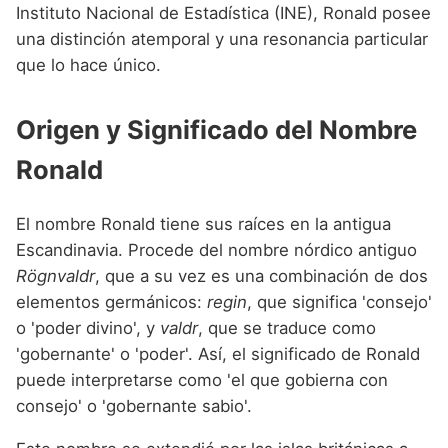
Nombres de niño que empiezan por P
Instituto Nacional de Estadística (INE), Ronald posee
Nombres de Niño Valencianos
Nombres de Niño Rumanos
una distinción atemporal y una resonancia particular
Nombres de niño que empiezan por Q
Nombres de Niño Vascos
Nombres de Niño Rusos
que lo hace único.
Nombres de niño que empiezan por R
Nombres de Niño Suecos
Origen y Significado del Nombre
Nombres de niño que empiezan por S
Ronald
Nombres de niño que empiezan por T
Nombres de niño que empiezan por U
El nombre Ronald tiene sus raíces en la antigua
Nombres de niño que empiezan por V
Escandinavia. Procede del nombre nórdico antiguo
Rögnvaldr
, que a su vez es una combinación de dos
Nombres de niño que empiezan por W
elementos germánicos:
regin
, que significa 'consejo'
Nombres de niño que empiezan por X
o 'poder divino', y
valdr
, que se traduce como
'gobernante' o 'poder'. Así, el significado de Ronald
Nombres de niño que empiezan por Y
puede interpretarse como 'el que gobierna con
Nombres de niño que empiezan por Z
consejo' o 'gobernante sabio'.