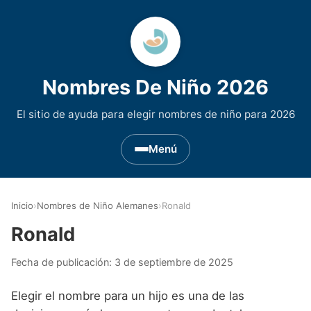
Nombres De Niño 2026
El sitio de ayuda para elegir nombres de niño para 2026
Menú
Nombres de Niño por Inicial
▾
Inicio
›
Nombres de Niño Alemanes
›
Ronald
Nombres de niño que empiezan por A
Nombres de Regiones de España
▾
Ronald
Nombres de niño que empiezan por B
Nombres de Niño Andaluces
Nombres de Niño Historicos
▾
Fecha de publicación:
3 de septiembre de 2025
Nombres de niño que empiezan por C
Nombres de Niño Aragoneses
Nombres de niño de Origen Biblico
Nombres de Niño Extranjeros
▾
Elegir el nombre para un hijo es una de las
Nombres de niño que empiezan por D
Nombres de Niño Asturianos
Nombres de Niño Celtas