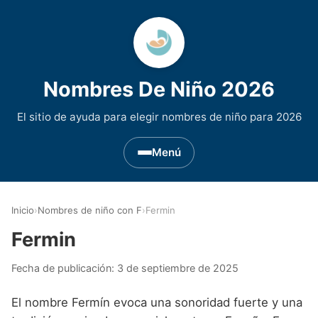
Nombres De Niño 2026
El sitio de ayuda para elegir nombres de niño para 2026
Menú
Nombres de Niño por Inicial
▾
Inicio
›
Nombres de niño con F
›
Fermin
Nombres de niño que empiezan por A
Nombres de Regiones de España
▾
Fermin
Nombres de niño que empiezan por B
Nombres de Niño Andaluces
Nombres de Niño Historicos
▾
Fecha de publicación:
3 de septiembre de 2025
Nombres de niño que empiezan por C
Nombres de Niño Aragoneses
Nombres de niño de Origen Biblico
Nombres de Niño Extranjeros
▾
El nombre Fermín evoca una sonoridad fuerte y una
Nombres de niño que empiezan por D
Nombres de Niño Asturianos
Nombres de Niño Celtas