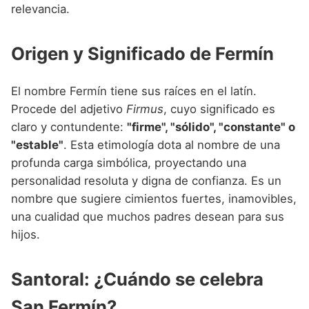
Nombres de niño que empiezan por P
relevancia.
Nombres de Niño Valencianos
Nombres de Niño Rumanos
Nombres de niño que empiezan por Q
Nombres de Niño Vascos
Nombres de Niño Rusos
Origen y Significado de Fermín
Nombres de niño que empiezan por R
Nombres de Niño Suecos
Nombres de niño que empiezan por S
El nombre Fermín tiene sus raíces en el latín.
Procede del adjetivo
Firmus
, cuyo significado es
Nombres de niño que empiezan por T
claro y contundente:
"firme", "sólido", "constante" o
Nombres de niño que empiezan por U
"estable"
. Esta etimología dota al nombre de una
profunda carga simbólica, proyectando una
Nombres de niño que empiezan por V
personalidad resoluta y digna de confianza. Es un
Nombres de niño que empiezan por W
nombre que sugiere cimientos fuertes, inamovibles,
una cualidad que muchos padres desean para sus
Nombres de niño que empiezan por X
hijos.
Nombres de niño que empiezan por Y
Nombres de niño que empiezan por Z
Santoral: ¿Cuándo se celebra
San Fermín?