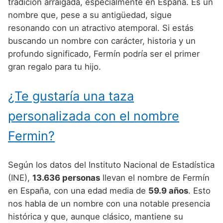
Nombres de Niño Alemanes
Buscar
tradición arraigada, especialmente en España. Es un
Nombres de niño que empiezan por E
nombre que, pese a su antigüedad, sigue
Nombres de Niño Baleares
Nombres de Niño Egipcios
Nombres de Niño Americanos
resonando con un atractivo atemporal. Si estás
Nombres de niño que empiezan por F
Nombres de Niño Canarios
Nombres de Niño Griegos
Nombres de Niño Arabes
buscando un nombre con carácter, historia y un
Nombres de niño que empiezan por G
profundo significado, Fermín podría ser el primer
Nombres de Niño Cantabros
Nombres de Niño Mitologicos
Nombres de Niño Chinos
gran regalo para tu hijo.
Nombres de niño que empiezan por H
Nombres de Niño Castellanos
Nombres de Niño Romanos
Nombres de Niño Franceses
Nombres de niño que empiezan por I
¿Te gustaría una taza
Nombres de Niño Catalanes
Nombres de Niño Vikingos
Nombres de Niño Hispanoamericanos
Nombres de niño que empiezan por J
Nombres de Niño Extremeños
personalizada con el nombre
Nombres de Niño Ingleses
Nombres de niño que empiezan por K
Nombres de Niño Gallegos
Fermin?
Nombres de Niño Italianos
Nombres de niño que empiezan por L
Nombres de Niño Madrileños
Nombres de Niño Japoneses
Según los datos del Instituto Nacional de Estadística
Nombres de niño que empiezan por M
Nombres de Niño Murcianos
Nombres de Niño Judíos
(INE),
13.636 personas
llevan el nombre de Fermín
Nombres de niño que empiezan por N
en España, con una edad media de
59.9 años
. Esto
Nombres de Niño Navarros
Nombres de Niño Marroquíes
nos habla de un nombre con una notable presencia
Nombres de niño que empiezan por O
Nombres de Niño Riojanos
Nombres de Niño Portugueses
histórica y que, aunque clásico, mantiene su