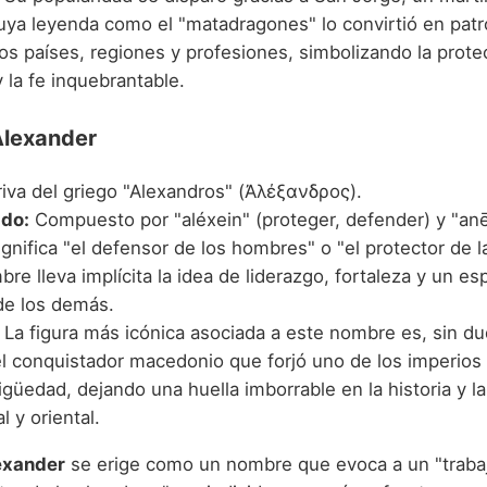
 cuya leyenda como el "matadragones" lo convirtió en pat
s países, regiones y profesiones, simbolizando la protec
y la fe inquebrantable.
Alexander
iva del griego "Alexandros" (Ἀλέξανδρος).
ado:
Compuesto por "aléxein" (proteger, defender) y "an
ignifica "el defensor de los hombres" o "el protector de 
re lleva implícita la idea de liderazgo, fortaleza y un esp
 de los demás.
La figura más icónica asociada a este nombre es, sin du
l conquistador macedonio que forjó uno de los imperios
igüedad, dejando una huella imborrable en la historia y la
l y oriental.
exander
se erige como un nombre que evoca a un "trabaj