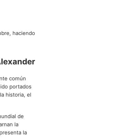
mbre, haciendo
Alexander
ente común
sido portados
 historia, el
mundial de
arnan la
presenta la