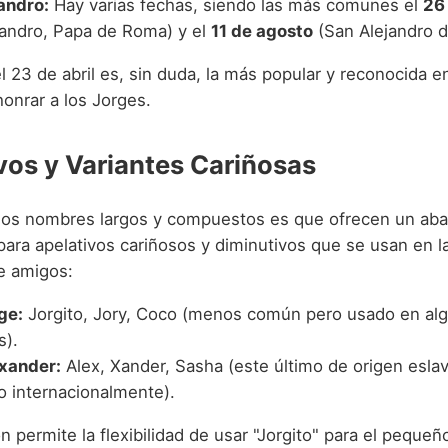
andro:
Hay varias fechas, siendo las más comunes el
26
jandro, Papa de Roma) y el
11 de agosto
(San Alejandro 
l 23 de abril es, sin duda, la más popular y reconocida e
onrar a los Jorges.
vos y Variantes Cariñosas
 los nombres largos y compuestos es que ofrecen un aba
para apelativos cariñosos y diminutivos que se usan en l
re amigos:
ge:
Jorgito, Jory, Coco (menos común pero usado en al
s).
xander:
Alex, Xander, Sasha (este último de origen esla
o internacionalmente).
 permite la flexibilidad de usar "Jorgito" para el pequeñ