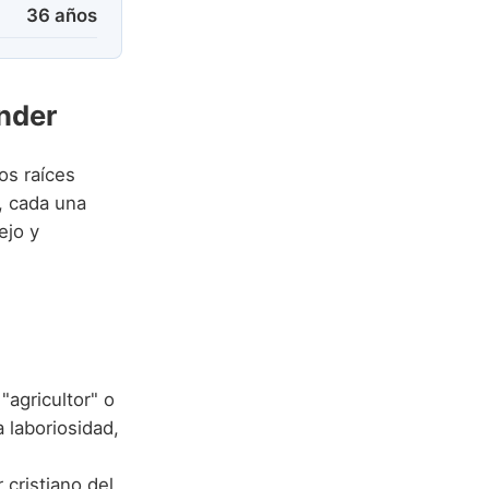
36 años
nder
s raíces
, cada una
ejo y
 "agricultor" o
 laboriosidad,
 cristiano del