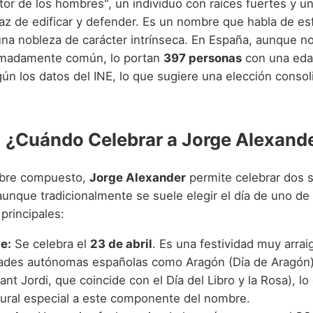
ctor de los hombres", un individuo con raíces fuertes y un
paz de edificar y defender. Es un nombre que habla de es
una nobleza de carácter intrínseca. En España, aunque n
madamente común, lo portan
397 personas
con una eda
ún los datos del INE, lo que sugiere una elección consol
: ¿Cuándo Celebrar a Jorge Alexand
mbre compuesto,
Jorge Alexander
permite celebrar dos s
aunque tradicionalmente se suele elegir el día de uno de
rincipales:
e:
Se celebra el
23 de abril
. Es una festividad muy arrai
des autónomas españolas como Aragón (Día de Aragón)
ant Jordi, que coincide con el Día del Libro y la Rosa), l
ltural especial a este componente del nombre.