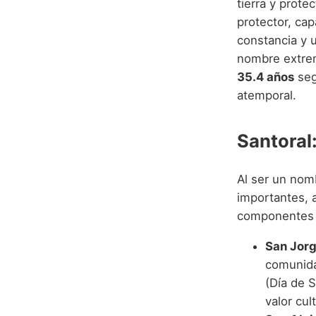
tierra y prote
protector, ca
constancia y 
nombre extre
35.4 años
seg
atemporal.
Santoral
Al ser un no
importantes, 
componentes p
San Jorg
comunida
(Día de S
valor cu