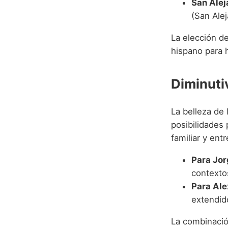
San Alej
(San Ale
La elección de
hispano para h
Diminuti
La belleza de
posibilidades 
familiar y ent
Para Jor
contexto
Para Ale
extendid
La combinación