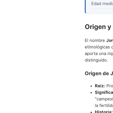
Edad medi
Origen y
El nombre
Jo
etimológicas d
aporta una riq
distinguido.
Origen de 
Raíz:
Pro
Signific
"campesin
la fertil
Historia: