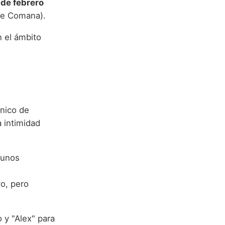
 de febrero
de Comana).
n el ámbito
nico de
a intimidad
gunos
vo, pero
o y "Alex" para