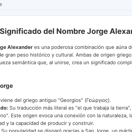
a
 Significado del Nombre Jorge Alexa
rge Alexander
es una poderosa combinación que aúna do
e gran peso histórico y cultural. Ambas de origen griego
ueza semántica que, al unirse, crea un significado compl
Jorge
viene del griego antiguo "Georgios" (Γεώργιος).
ado:
Su traducción más literal es "el que trabaja la tierra",
o". Este origen evoca una conexión con la naturaleza, la
idad y la capacidad de producir y construir.
Su popularidad se disparó gracias a San Jorge, un mártir