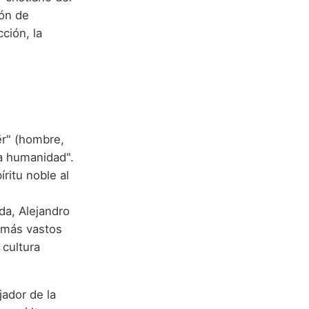
rón de
ción, la
ēr" (hombre,
la humanidad".
íritu noble al
da, Alejandro
 más vastos
 cultura
ador de la