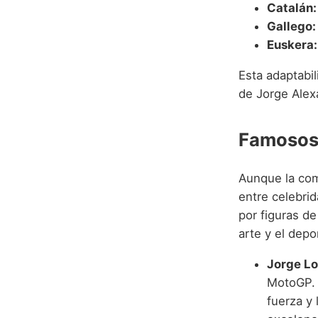
Catalán:
Gallego:
Euskera:
Esta adaptabil
de Jorge Alex
Famosos 
Aunque la co
entre celebri
por figuras de
arte y el depo
Jorge Lo
MotoGP. S
fuerza y