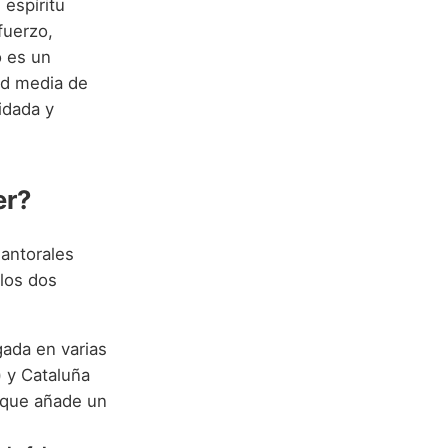
 espíritu
fuerzo,
o es un
d media de
idada y
er?
antorales
 los dos
gada en varias
 y Cataluña
o que añade un