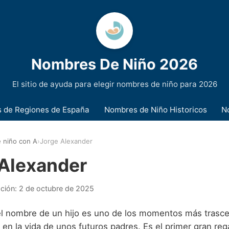
Nombres De Niño 2026
El sitio de ayuda para elegir nombres de niño para 2026
 de Regiones de España
Nombres de Niño Historicos
N
 niño con A
›
Jorge Alexander
 Alexander
ación:
2 de octubre de 2025
el nombre de un hijo es uno de los momentos más trasc
n la vida de unos futuros padres. Es el primer gran rega