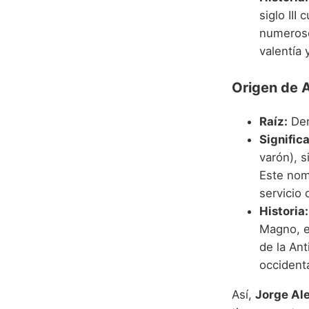
siglo III
numeroso
valentía 
Origen de 
Raíz:
Der
Signific
varón), s
Este nomb
servicio
Historia:
Magno, e
de la Ant
occidenta
Así,
Jorge Al