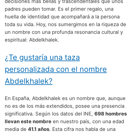
Nombres de Niño Alemanes
Buscar
decisiones más bellas y trascendentales que unos
Nombres de niño que empiezan por E
padres pueden tomar. Es el primer regalo, una
Nombres de Niño Baleares
Nombres de Niño Egipcios
Nombres de Niño Americanos
huella de identidad que acompañará a la persona
Nombres de niño que empiezan por F
Nombres de Niño Canarios
Nombres de Niño Griegos
Nombres de Niño Arabes
toda su vida. Hoy, nos sumergimos en la riqueza de
Nombres de niño que empiezan por G
un nombre con una profunda resonancia cultural y
Nombres de Niño Cantabros
Nombres de Niño Mitologicos
Nombres de Niño Chinos
espiritual: Abdelkhalek.
Nombres de niño que empiezan por H
Nombres de Niño Castellanos
Nombres de Niño Romanos
Nombres de Niño Franceses
Nombres de niño que empiezan por I
¿Te gustaría una taza
Nombres de Niño Catalanes
Nombres de Niño Vikingos
Nombres de Niño Hispanoamericanos
Nombres de niño que empiezan por J
Nombres de Niño Extremeños
personalizada con el nombre
Nombres de Niño Ingleses
Nombres de niño que empiezan por K
Nombres de Niño Gallegos
Abdelkhalek?
Nombres de Niño Italianos
Nombres de niño que empiezan por L
Nombres de Niño Madrileños
Nombres de Niño Japoneses
En España, Abdelkhalek es un nombre que, aunque
Nombres de niño que empiezan por M
Nombres de Niño Murcianos
Nombres de Niño Judíos
no es de los más extendidos, posee una presencia
Nombres de niño que empiezan por N
significativa. Según los datos del INE,
698 hombres
Nombres de Niño Navarros
Nombres de Niño Marroquíes
llevan este nombre
en nuestro país, con una edad
Nombres de niño que empiezan por O
Nombres de Niño Riojanos
Nombres de Niño Portugueses
media de
41.1 años
. Esta cifra nos habla de una