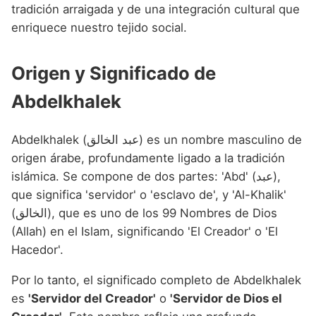
Nombres de niño que empiezan por P
tradición arraigada y de una integración cultural que
Nombres de Niño Valencianos
Nombres de Niño Rumanos
enriquece nuestro tejido social.
Nombres de niño que empiezan por Q
Nombres de Niño Vascos
Nombres de Niño Rusos
Nombres de niño que empiezan por R
Origen y Significado de
Nombres de Niño Suecos
Nombres de niño que empiezan por S
Abdelkhalek
Nombres de niño que empiezan por T
Abdelkhalek (عبد الخالق) es un nombre masculino de
Nombres de niño que empiezan por U
origen árabe, profundamente ligado a la tradición
Nombres de niño que empiezan por V
islámica. Se compone de dos partes: 'Abd' (عبد),
que significa 'servidor' o 'esclavo de', y 'Al-Khalik'
Nombres de niño que empiezan por W
(الخالق), que es uno de los 99 Nombres de Dios
Nombres de niño que empiezan por X
(Allah) en el Islam, significando 'El Creador' o 'El
Hacedor'.
Nombres de niño que empiezan por Y
Por lo tanto, el significado completo de Abdelkhalek
Nombres de niño que empiezan por Z
es
'Servidor del Creador'
o
'Servidor de Dios el