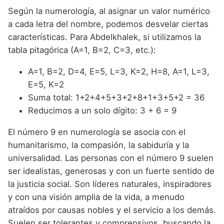
Según la numerología, al asignar un valor numérico
a cada letra del nombre, podemos desvelar ciertas
características. Para Abdelkhalek, si utilizamos la
tabla pitagórica (A=1, B=2, C=3, etc.):
A=1, B=2, D=4, E=5, L=3, K=2, H=8, A=1, L=3,
E=5, K=2
Suma total: 1+2+4+5+3+2+8+1+3+5+2 = 36
Reducimos a un solo dígito: 3 + 6 = 9
El número 9 en numerología se asocia con el
humanitarismo, la compasión, la sabiduría y la
universalidad. Las personas con el número 9 suelen
ser idealistas, generosas y con un fuerte sentido de
la justicia social. Son líderes naturales, inspiradores
y con una visión amplia de la vida, a menudo
atraídos por causas nobles y el servicio a los demás.
Suelen ser tolerantes y comprensivos, buscando la