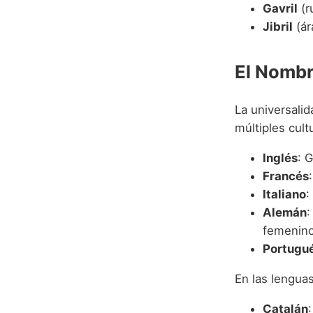
Gavril
(r
Jibril
(ár
El Nombr
La universalid
múltiples cult
Inglés
: 
Francés
Italiano
:
Alemán
:
femenino 
Portugu
En las lengua
Catalán