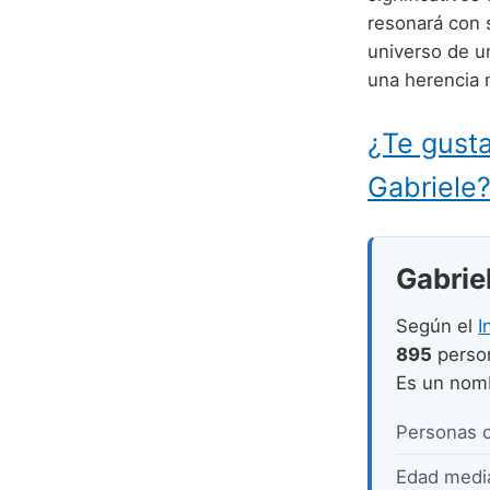
resonará con 
universo de u
una herencia 
¿Te gusta
Gabriele
Gabriel
Según el
I
895
perso
Es un no
Personas 
Edad medi