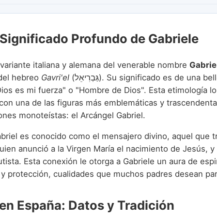
 Significado Profundo de Gabriele
 variante italiana y alemana del venerable nombre
Gabrie
del hebreo
Gavri'el
(גַּבְרִיאֵל). Su significado es de una belleza y fuerza
Dios es mi fuerza" o "Hombre de Dios". Esta etimología l
con una de las figuras más emblemáticas y trascendenta
ones monoteístas: el Arcángel Gabriel.
abriel es conocido como el mensajero divino, aquel que t
ien anunció a la Virgen María el nacimiento de Jesús, y 
tista. Esta conexión le otorga a Gabriele un aura de espir
y protección, cualidades que muchos padres desean para
 en España: Datos y Tradición