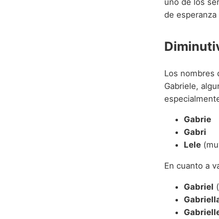
uno de los ser
de esperanza 
Diminuti
Los nombres q
Gabriele, alg
especialmente 
Gabrie
Gabri
Lele
(muy
En cuanto a v
Gabriel
(
Gabriell
Gabriell