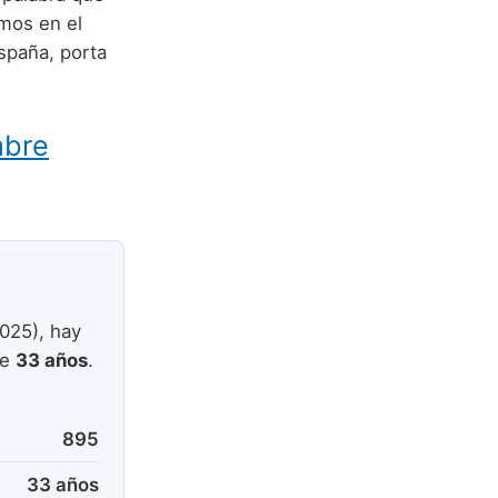
imos en el
spaña, porta
mbre
025), hay
de
33 años
.
895
33 años