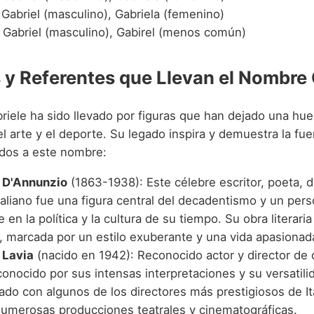
 Gabriel (masculino), Gabriela (femenino)
: Gabriel (masculino), Gabirel (menos común)
y Referentes que Llevan el Nombre 
riele ha sido llevado por figuras que han dejado una hue
 el arte y el deporte. Su legado inspira y demuestra la fue
ados a este nombre:
 D'Annunzio
(1863-1938): Este célebre escritor, poeta, 
italiano fue una figura central del decadentismo y un per
e en la política y la cultura de su tiempo. Su obra literari
, marcada por un estilo exuberante y una vida apasionad
 Lavia
(nacido en 1942): Reconocido actor y director de c
 conocido por sus intensas interpretaciones y su versatilid
ado con algunos de los directores más prestigiosos de Ita
 numerosas producciones teatrales y cinematográficas.