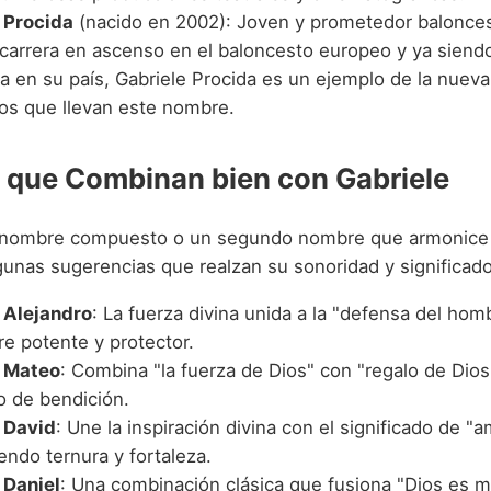
 Procida
(nacido en 2002): Joven y prometedor baloncesti
carrera en ascenso en el baloncesto europeo y ya siendo
a en su país, Gabriele Procida es un ejemplo de la nuev
tos que llevan este nombre.
que Combinan bien con Gabriele
n nombre compuesto o un segundo nombre que armonice 
gunas sugerencias que realzan su sonoridad y significado
 Alejandro
: La fuerza divina unida a la "defensa del hom
e potente y protector.
e Mateo
: Combina "la fuerza de Dios" con "regalo de Dios
o de bendición.
 David
: Une la inspiración divina con el significado de "
endo ternura y fortaleza.
 Daniel
: Una combinación clásica que fusiona "Dios es m