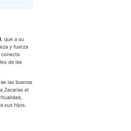
l
, que a su
o conecta
les de las
rae las buenas
a Zacarías el
itualidad,
 sus hijos.