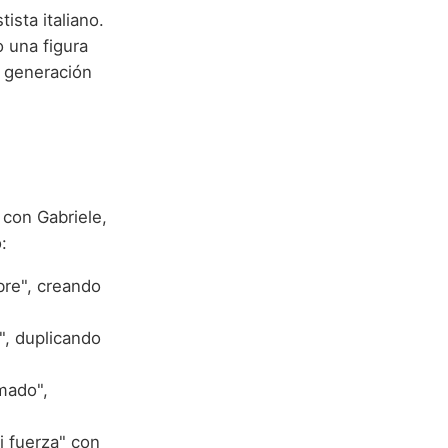
sta italiano.
 una figura
a generación
con Gabriele,
:
bre", creando
", duplicando
amado",
i fuerza" con