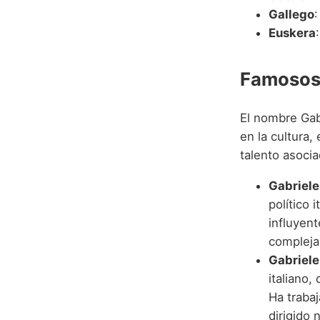
Gallego
:
Euskera
Famosos 
El nombre Gab
en la cultura,
talento asoci
Gabriele
político 
influyent
compleja
Gabriele
italiano,
Ha trabaj
dirigido