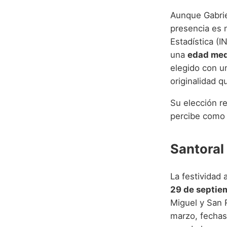
Aunque Gabrie
presencia es n
Estadística (I
una
edad med
elegido con u
originalidad q
Su elección re
percibe como e
Santoral
La festividad 
29 de septie
Miguel y San R
marzo, fechas 