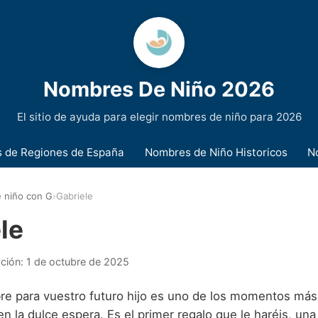
Nombres De Niño 2026
El sitio de ayuda para elegir nombres de niño para 2026
 de Regiones de España
Nombres de Niño Historicos
N
 niño con G
›
Gabriele
le
ación:
1 de octubre de 2025
bre para vuestro futuro hijo es uno de los momentos más
 en la dulce espera. Es el primer regalo que le haréis, un