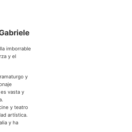
Gabriele
lla imborrable
rza y el
dramaturgo y
sonaje
a es vasta y
a.
ine y teatro
ad artística.
lia y ha