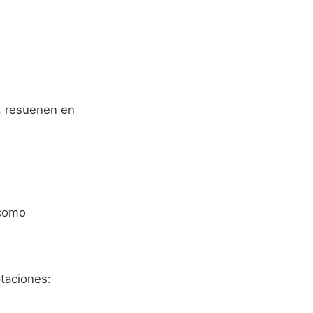
s, resuenen en
 como
taciones: