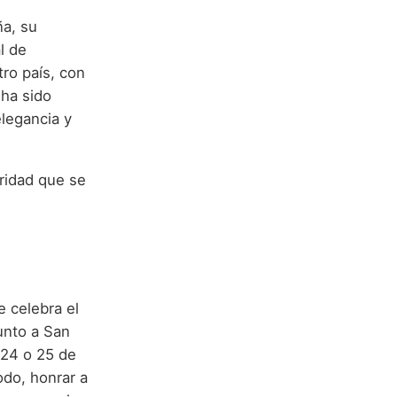
a, su
l de
ro país, con
 ha sido
elegancia y
oridad que se
e celebra el
unto a San
 24 o 25 de
odo, honrar a