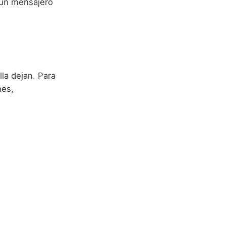
, un mensajero
la dejan. Para
nes,