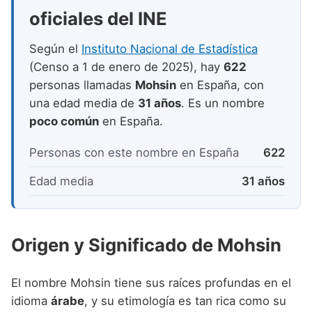
Nombres de niño que empiezan por P
Nombres de Niño Valencianos
oficiales del INE
Nombres de Niño Rumanos
Nombres de niño que empiezan por Q
Nombres de Niño Vascos
Nombres de Niño Rusos
Según el
Instituto Nacional de Estadística
Nombres de niño que empiezan por R
(Censo a 1 de enero de 2025), hay
622
Nombres de Niño Suecos
personas llamadas
Mohsin
en España, con
Nombres de niño que empiezan por S
una edad media de
31 años
. Es un nombre
Nombres de niño que empiezan por T
poco común
en España.
Nombres de niño que empiezan por U
Personas con este nombre en España
622
Nombres de niño que empiezan por V
Edad media
31 años
Nombres de niño que empiezan por W
Nombres de niño que empiezan por X
Origen y Significado de Mohsin
Nombres de niño que empiezan por Y
Nombres de niño que empiezan por Z
El nombre Mohsin tiene sus raíces profundas en el
idioma
árabe
, y su etimología es tan rica como su