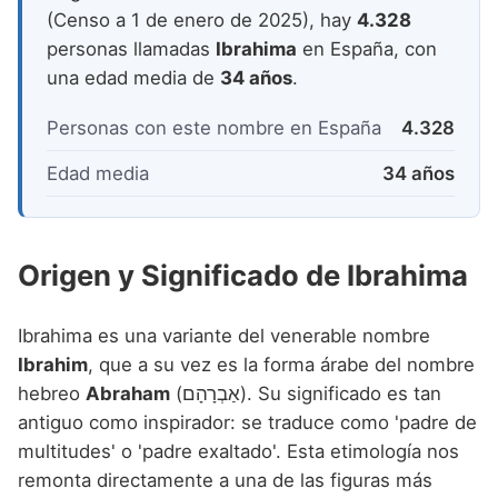
Nombres de niño que empiezan por P
Nombres de Niño Valencianos
(Censo a 1 de enero de 2025), hay
4.328
Nombres de Niño Rumanos
personas llamadas
Ibrahima
en España, con
Nombres de niño que empiezan por Q
Nombres de Niño Vascos
Nombres de Niño Rusos
una edad media de
34 años
.
Nombres de niño que empiezan por R
Nombres de Niño Suecos
Personas con este nombre en España
4.328
Nombres de niño que empiezan por S
Edad media
34 años
Nombres de niño que empiezan por T
Nombres de niño que empiezan por U
Origen y Significado de Ibrahima
Nombres de niño que empiezan por V
Nombres de niño que empiezan por W
Ibrahima es una variante del venerable nombre
Nombres de niño que empiezan por X
Ibrahim
, que a su vez es la forma árabe del nombre
hebreo
Abraham
(אַבְרָהָם). Su significado es tan
Nombres de niño que empiezan por Y
antiguo como inspirador: se traduce como 'padre de
Nombres de niño que empiezan por Z
multitudes' o 'padre exaltado'. Esta etimología nos
remonta directamente a una de las figuras más