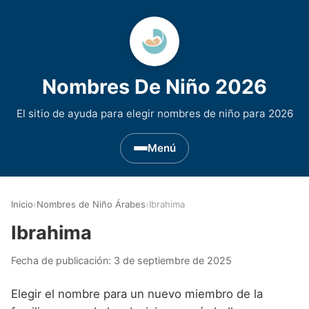
Nombres De Niño 2026
El sitio de ayuda para elegir nombres de niño para 2026
Menú
Nombres de Niño por Inicial
▾
Inicio
›
Nombres de Niño Árabes
›
Ibrahima
Nombres de niño que empiezan por A
Nombres de Regiones de España
▾
Ibrahima
Nombres de niño que empiezan por B
Nombres de Niño Andaluces
Nombres de Niño Historicos
▾
Fecha de publicación:
3 de septiembre de 2025
Nombres de niño que empiezan por C
Nombres de Niño Aragoneses
Nombres de niño de Origen Biblico
Nombres de Niño Extranjeros
▾
Elegir el nombre para un nuevo miembro de la
Nombres de niño que empiezan por D
Nombres de Niño Asturianos
Nombres de Niño Celtas