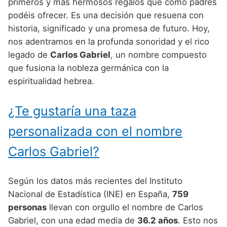
Nombres de Niño Alemanes
Buscar
primeros y más hermosos regalos que como padres
Nombres de niño que empiezan por E
podéis ofrecer. Es una decisión que resuena con
Nombres de Niño Baleares
Nombres de Niño Egipcios
Nombres de Niño Americanos
historia, significado y una promesa de futuro. Hoy,
Nombres de niño que empiezan por F
Nombres de Niño Canarios
Nombres de Niño Griegos
Nombres de Niño Arabes
nos adentramos en la profunda sonoridad y el rico
Nombres de niño que empiezan por G
legado de
Carlos Gabriel
, un nombre compuesto
Nombres de Niño Cantabros
Nombres de Niño Mitologicos
Nombres de Niño Chinos
que fusiona la nobleza germánica con la
Nombres de niño que empiezan por H
Nombres de Niño Castellanos
Nombres de Niño Romanos
Nombres de Niño Franceses
espiritualidad hebrea.
Nombres de niño que empiezan por I
Nombres de Niño Catalanes
Nombres de Niño Vikingos
Nombres de Niño Hispanoamericanos
¿Te gustaría una taza
Nombres de niño que empiezan por J
Nombres de Niño Extremeños
Nombres de Niño Ingleses
personalizada con el nombre
Nombres de niño que empiezan por K
Nombres de Niño Gallegos
Nombres de Niño Italianos
Carlos Gabriel?
Nombres de niño que empiezan por L
Nombres de Niño Madrileños
Nombres de Niño Japoneses
Nombres de niño que empiezan por M
Nombres de Niño Murcianos
Nombres de Niño Judíos
Según los datos más recientes del Instituto
Nombres de niño que empiezan por N
Nacional de Estadística (INE) en España,
759
Nombres de Niño Navarros
Nombres de Niño Marroquíes
personas
llevan con orgullo el nombre de Carlos
Nombres de niño que empiezan por O
Nombres de Niño Riojanos
Nombres de Niño Portugueses
Gabriel, con una edad media de
36.2 años
. Esto nos