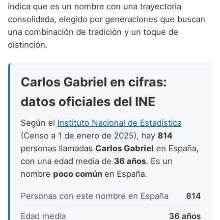
Nombres de niño que empiezan por P
indica que es un nombre con una trayectoria
Nombres de Niño Valencianos
Nombres de Niño Rumanos
consolidada, elegido por generaciones que buscan
Nombres de niño que empiezan por Q
Nombres de Niño Vascos
Nombres de Niño Rusos
una combinación de tradición y un toque de
Nombres de niño que empiezan por R
distinción.
Nombres de Niño Suecos
Nombres de niño que empiezan por S
Carlos Gabriel en cifras:
Nombres de niño que empiezan por T
datos oficiales del INE
Nombres de niño que empiezan por U
Nombres de niño que empiezan por V
Según el
Instituto Nacional de Estadística
(Censo a 1 de enero de 2025), hay
814
Nombres de niño que empiezan por W
personas llamadas
Carlos Gabriel
en España,
Nombres de niño que empiezan por X
con una edad media de
36 años
. Es un
nombre
poco común
en España.
Nombres de niño que empiezan por Y
Personas con este nombre en España
814
Nombres de niño que empiezan por Z
Edad media
36 años