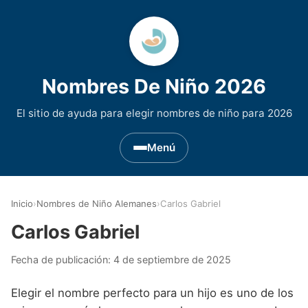
Nombres De Niño 2026
El sitio de ayuda para elegir nombres de niño para 2026
Menú
Nombres de Niño por Inicial
▾
Inicio
›
Nombres de Niño Alemanes
›
Carlos Gabriel
Nombres de niño que empiezan por A
Nombres de Regiones de España
▾
Carlos Gabriel
Nombres de niño que empiezan por B
Nombres de Niño Andaluces
Nombres de Niño Historicos
▾
Fecha de publicación:
4 de septiembre de 2025
Nombres de niño que empiezan por C
Nombres de Niño Aragoneses
Nombres de niño de Origen Biblico
Nombres de Niño Extranjeros
▾
Elegir el nombre perfecto para un hijo es uno de los
Nombres de niño que empiezan por D
Nombres de Niño Asturianos
Nombres de Niño Celtas