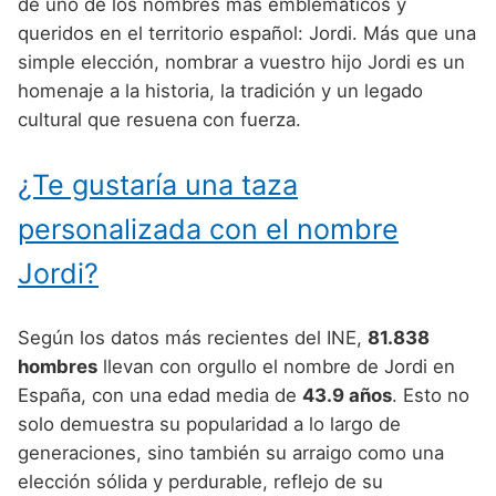
Nombres de Niño Alemanes
Buscar
de uno de los nombres más emblemáticos y
Nombres de niño que empiezan por E
queridos en el territorio español: Jordi. Más que una
Nombres de Niño Baleares
Nombres de Niño Egipcios
Nombres de Niño Americanos
simple elección, nombrar a vuestro hijo Jordi es un
Nombres de niño que empiezan por F
Nombres de Niño Canarios
Nombres de Niño Griegos
Nombres de Niño Arabes
homenaje a la historia, la tradición y un legado
Nombres de niño que empiezan por G
cultural que resuena con fuerza.
Nombres de Niño Cantabros
Nombres de Niño Mitologicos
Nombres de Niño Chinos
Nombres de niño que empiezan por H
Nombres de Niño Castellanos
Nombres de Niño Romanos
Nombres de Niño Franceses
¿Te gustaría una taza
Nombres de niño que empiezan por I
Nombres de Niño Catalanes
Nombres de Niño Vikingos
Nombres de Niño Hispanoamericanos
personalizada con el nombre
Nombres de niño que empiezan por J
Nombres de Niño Extremeños
Nombres de Niño Ingleses
Jordi?
Nombres de niño que empiezan por K
Nombres de Niño Gallegos
Nombres de Niño Italianos
Nombres de niño que empiezan por L
Según los datos más recientes del INE,
81.838
Nombres de Niño Madrileños
Nombres de Niño Japoneses
hombres
llevan con orgullo el nombre de Jordi en
Nombres de niño que empiezan por M
Nombres de Niño Murcianos
Nombres de Niño Judíos
España, con una edad media de
43.9 años
. Esto no
Nombres de niño que empiezan por N
solo demuestra su popularidad a lo largo de
Nombres de Niño Navarros
Nombres de Niño Marroquíes
generaciones, sino también su arraigo como una
Nombres de niño que empiezan por O
Nombres de Niño Riojanos
Nombres de Niño Portugueses
elección sólida y perdurable, reflejo de su