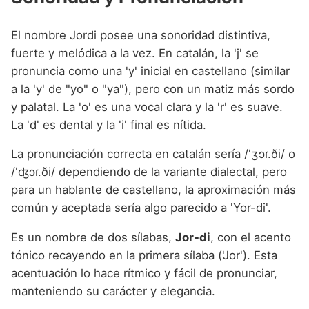
El nombre Jordi posee una sonoridad distintiva,
fuerte y melódica a la vez. En catalán, la 'j' se
pronuncia como una 'y' inicial en castellano (similar
a la 'y' de "yo" o "ya"), pero con un matiz más sordo
y palatal. La 'o' es una vocal clara y la 'r' es suave.
La 'd' es dental y la 'i' final es nítida.
La pronunciación correcta en catalán sería /'ʒɔɾ.ði/ o
/'ʤɔɾ.ði/ dependiendo de la variante dialectal, pero
para un hablante de castellano, la aproximación más
común y aceptada sería algo parecido a 'Yor-di'.
Es un nombre de dos sílabas,
Jor-di
, con el acento
tónico recayendo en la primera sílaba ('Jor'). Esta
acentuación lo hace rítmico y fácil de pronunciar,
manteniendo su carácter y elegancia.