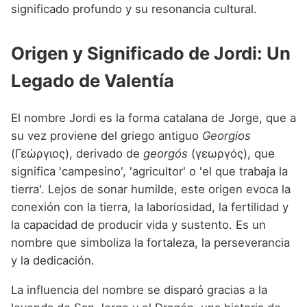
Nombres de niño que empiezan por P
significado profundo y su resonancia cultural.
Nombres de Niño Valencianos
Nombres de Niño Rumanos
Nombres de niño que empiezan por Q
Nombres de Niño Vascos
Nombres de Niño Rusos
Origen y Significado de Jordi: Un
Nombres de niño que empiezan por R
Nombres de Niño Suecos
Legado de Valentía
Nombres de niño que empiezan por S
Nombres de niño que empiezan por T
El nombre Jordi es la forma catalana de Jorge, que a
su vez proviene del griego antiguo
Georgios
Nombres de niño que empiezan por U
(Γεώργιος), derivado de
georgós
(γεωργός), que
Nombres de niño que empiezan por V
significa 'campesino', 'agricultor' o 'el que trabaja la
tierra'. Lejos de sonar humilde, este origen evoca la
Nombres de niño que empiezan por W
conexión con la tierra, la laboriosidad, la fertilidad y
Nombres de niño que empiezan por X
la capacidad de producir vida y sustento. Es un
nombre que simboliza la fortaleza, la perseverancia
Nombres de niño que empiezan por Y
y la dedicación.
Nombres de niño que empiezan por Z
La influencia del nombre se disparó gracias a la