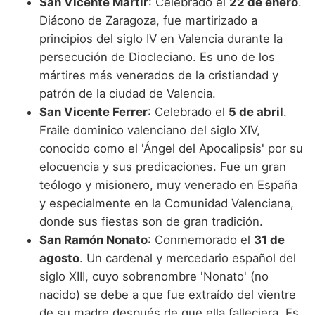
San Vicente Mártir
: Celebrado el
22 de enero
.
Diácono de Zaragoza, fue martirizado a
principios del siglo IV en Valencia durante la
persecución de Diocleciano. Es uno de los
mártires más venerados de la cristiandad y
patrón de la ciudad de Valencia.
San Vicente Ferrer
: Celebrado el
5 de abril
.
Fraile dominico valenciano del siglo XIV,
conocido como el 'Ángel del Apocalipsis' por su
elocuencia y sus predicaciones. Fue un gran
teólogo y misionero, muy venerado en España
y especialmente en la Comunidad Valenciana,
donde sus fiestas son de gran tradición.
San Ramón Nonato
: Conmemorado el
31 de
agosto
. Un cardenal y mercedario español del
siglo XIII, cuyo sobrenombre 'Nonato' (no
nacido) se debe a que fue extraído del vientre
de su madre después de que ella falleciera. Es