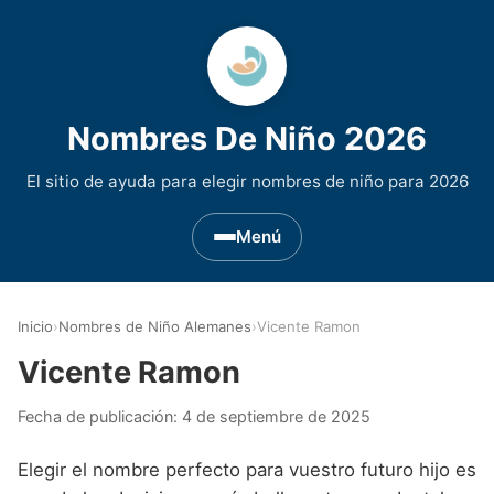
Nombres De Niño 2026
El sitio de ayuda para elegir nombres de niño para 2026
Menú
Nombres de Niño por Inicial
▾
Inicio
›
Nombres de Niño Alemanes
›
Vicente Ramon
Nombres de niño que empiezan por A
Nombres de Regiones de España
▾
Vicente Ramon
Nombres de niño que empiezan por B
Nombres de Niño Andaluces
Nombres de Niño Historicos
▾
Fecha de publicación:
4 de septiembre de 2025
Nombres de niño que empiezan por C
Nombres de Niño Aragoneses
Nombres de niño de Origen Biblico
Nombres de Niño Extranjeros
▾
Elegir el nombre perfecto para vuestro futuro hijo es
Nombres de niño que empiezan por D
Nombres de Niño Asturianos
Nombres de Niño Celtas