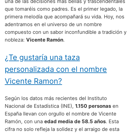
Nombres de Niño Alemanes
Buscar
una de las decisiones más bellas y trascendentales
Nombres de niño que empiezan por E
que tomaréis como padres. Es el primer legado, la
Nombres de Niño Baleares
Nombres de Niño Egipcios
Nombres de Niño Americanos
primera melodía que acompañará su vida. Hoy, nos
Nombres de niño que empiezan por F
Nombres de Niño Canarios
Nombres de Niño Griegos
Nombres de Niño Arabes
adentramos en el universo de un nombre
Nombres de niño que empiezan por G
compuesto con un sabor inconfundible a tradición y
Nombres de Niño Cantabros
Nombres de Niño Mitologicos
Nombres de Niño Chinos
nobleza:
Vicente Ramón
.
Nombres de niño que empiezan por H
Nombres de Niño Castellanos
Nombres de Niño Romanos
Nombres de Niño Franceses
Nombres de niño que empiezan por I
¿Te gustaría una taza
Nombres de Niño Catalanes
Nombres de Niño Vikingos
Nombres de Niño Hispanoamericanos
Nombres de niño que empiezan por J
Nombres de Niño Extremeños
personalizada con el nombre
Nombres de Niño Ingleses
Nombres de niño que empiezan por K
Nombres de Niño Gallegos
Vicente Ramon?
Nombres de Niño Italianos
Nombres de niño que empiezan por L
Nombres de Niño Madrileños
Nombres de Niño Japoneses
Según los datos más recientes del Instituto
Nombres de niño que empiezan por M
Nombres de Niño Murcianos
Nombres de Niño Judíos
Nacional de Estadística (INE),
1.150 personas
en
Nombres de niño que empiezan por N
España llevan con orgullo el nombre de Vicente
Nombres de Niño Navarros
Nombres de Niño Marroquíes
Ramón, con una
edad media de 58.5 años
. Esta
Nombres de niño que empiezan por O
Nombres de Niño Riojanos
Nombres de Niño Portugueses
cifra no solo refleja la solidez y el arraigo de esta