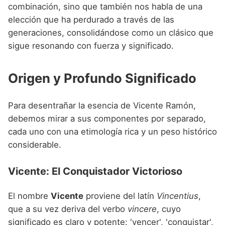
Nombres de niño que empiezan por P
combinación, sino que también nos habla de una
Nombres de Niño Valencianos
Nombres de Niño Rumanos
elección que ha perdurado a través de las
Nombres de niño que empiezan por Q
Nombres de Niño Vascos
Nombres de Niño Rusos
generaciones, consolidándose como un clásico que
Nombres de niño que empiezan por R
sigue resonando con fuerza y significado.
Nombres de Niño Suecos
Nombres de niño que empiezan por S
Origen y Profundo Significado
Nombres de niño que empiezan por T
Nombres de niño que empiezan por U
Para desentrañar la esencia de Vicente Ramón,
debemos mirar a sus componentes por separado,
Nombres de niño que empiezan por V
cada uno con una etimología rica y un peso histórico
Nombres de niño que empiezan por W
considerable.
Nombres de niño que empiezan por X
Vicente: El Conquistador Victorioso
Nombres de niño que empiezan por Y
El nombre
Vicente
proviene del latín
Vincentius
,
Nombres de niño que empiezan por Z
que a su vez deriva del verbo
vincere
, cuyo
significado es claro y potente: 'vencer', 'conquistar',