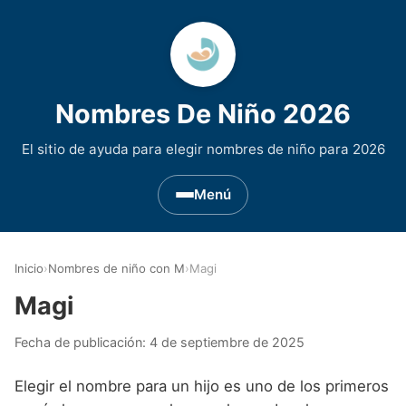
Nombres De Niño 2026
El sitio de ayuda para elegir nombres de niño para 2026
Menú
Nombres de Niño por Inicial
▾
Inicio
›
Nombres de niño con M
›
Magi
Nombres de niño que empiezan por A
Nombres de Regiones de España
▾
Magi
Nombres de niño que empiezan por B
Nombres de Niño Andaluces
Nombres de Niño Historicos
▾
Fecha de publicación:
4 de septiembre de 2025
Nombres de niño que empiezan por C
Nombres de Niño Aragoneses
Nombres de niño de Origen Biblico
Nombres de Niño Extranjeros
▾
Elegir el nombre para un hijo es uno de los primeros
Nombres de niño que empiezan por D
Nombres de Niño Asturianos
Nombres de Niño Celtas