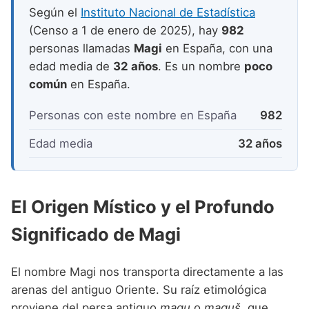
Nombres de niño que empiezan por P
Nombres de Niño Valencianos
Según el
Instituto Nacional de Estadística
Nombres de Niño Rumanos
(Censo a 1 de enero de 2025), hay
982
Nombres de niño que empiezan por Q
Nombres de Niño Vascos
Nombres de Niño Rusos
personas llamadas
Magi
en España, con una
Nombres de niño que empiezan por R
edad media de
32 años
. Es un nombre
poco
Nombres de Niño Suecos
común
en España.
Nombres de niño que empiezan por S
Nombres de niño que empiezan por T
Personas con este nombre en España
982
Nombres de niño que empiezan por U
Edad media
32 años
Nombres de niño que empiezan por V
Nombres de niño que empiezan por W
El Origen Místico y el Profundo
Nombres de niño que empiezan por X
Significado de Magi
Nombres de niño que empiezan por Y
El nombre Magi nos transporta directamente a las
Nombres de niño que empiezan por Z
arenas del antiguo Oriente. Su raíz etimológica
proviene del persa antiguo
magu
o
maguš
, que