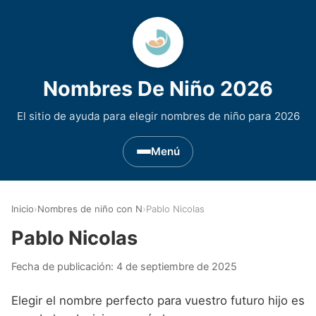
Nombres De Niño 2026
El sitio de ayuda para elegir nombres de niño para 2026
Menú
Nombres de Niño por Inicial
▾
Inicio
›
Nombres de niño con N
›
Pablo Nicolas
Nombres de niño que empiezan por A
Nombres de Regiones de España
▾
Pablo Nicolas
Nombres de niño que empiezan por B
Nombres de Niño Andaluces
Nombres de Niño Historicos
▾
Fecha de publicación:
4 de septiembre de 2025
Nombres de niño que empiezan por C
Nombres de Niño Aragoneses
Nombres de niño de Origen Biblico
Nombres de Niño Extranjeros
▾
Elegir el nombre perfecto para vuestro futuro hijo es
Nombres de niño que empiezan por D
Nombres de Niño Asturianos
Nombres de Niño Celtas