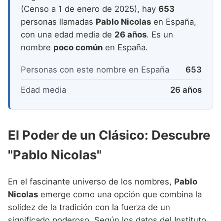
Nombres de niño que empiezan por P
Nombres de Niño Valencianos
(Censo a 1 de enero de 2025), hay
653
Nombres de Niño Rumanos
personas llamadas
Pablo Nicolas
en España,
Nombres de niño que empiezan por Q
Nombres de Niño Vascos
Nombres de Niño Rusos
con una edad media de
26 años
. Es un
Nombres de niño que empiezan por R
nombre
poco común
en España.
Nombres de Niño Suecos
Nombres de niño que empiezan por S
Personas con este nombre en España
653
Nombres de niño que empiezan por T
Edad media
26 años
Nombres de niño que empiezan por U
Nombres de niño que empiezan por V
El Poder de un Clásico: Descubre
Nombres de niño que empiezan por W
"Pablo Nicolas"
Nombres de niño que empiezan por X
Nombres de niño que empiezan por Y
En el fascinante universo de los nombres,
Pablo
Nicolas
emerge como una opción que combina la
Nombres de niño que empiezan por Z
solidez de la tradición con la fuerza de un
significado poderoso. Según los datos del Instituto