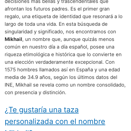
Nombres de Niño Alemanes
Buscar
decisiones más bellas y trascendentales que
Nombres de niño que empiezan por E
afrontan los futuros padres. Es el primer gran
Nombres de Niño Baleares
Nombres de Niño Egipcios
Nombres de Niño Americanos
regalo, una etiqueta de identidad que resonará a lo
Nombres de niño que empiezan por F
Nombres de Niño Canarios
Nombres de Niño Griegos
Nombres de Niño Arabes
largo de toda una vida. En esta búsqueda de
Nombres de niño que empiezan por G
singularidad y significado, nos encontramos con
Nombres de Niño Cantabros
Nombres de Niño Mitologicos
Nombres de Niño Chinos
Mikhail
, un nombre que, aunque quizás menos
Nombres de niño que empiezan por H
Nombres de Niño Castellanos
Nombres de Niño Romanos
Nombres de Niño Franceses
común en nuestro día a día español, posee una
Nombres de niño que empiezan por I
riqueza etimológica e histórica que lo convierte en
Nombres de Niño Catalanes
Nombres de Niño Vikingos
Nombres de Niño Hispanoamericanos
una elección verdaderamente excepcional. Con
Nombres de niño que empiezan por J
Nombres de Niño Extremeños
Nombres de Niño Ingleses
1575 hombres llamados así en España y una edad
Nombres de niño que empiezan por K
media de 34.9 años, según los últimos datos del
Nombres de Niño Gallegos
Nombres de Niño Italianos
INE, Mikhail se revela como un nombre consolidado,
Nombres de niño que empiezan por L
Nombres de Niño Madrileños
Nombres de Niño Japoneses
con presencia y distinción.
Nombres de niño que empiezan por M
Nombres de Niño Murcianos
Nombres de Niño Judíos
¿Te gustaría una taza
Nombres de niño que empiezan por N
Nombres de Niño Navarros
Nombres de Niño Marroquíes
personalizada con el nombre
Nombres de niño que empiezan por O
Nombres de Niño Riojanos
Nombres de Niño Portugueses