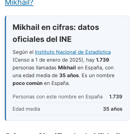
Mikhail?
Nombres de niño que empiezan por P
Nombres de Niño Valencianos
Nombres de Niño Rumanos
Nombres de niño que empiezan por Q
Nombres de Niño Vascos
Nombres de Niño Rusos
Mikhail en cifras: datos
Nombres de niño que empiezan por R
Nombres de Niño Suecos
oficiales del INE
Nombres de niño que empiezan por S
Nombres de niño que empiezan por T
Según el
Instituto Nacional de Estadística
(Censo a 1 de enero de 2025), hay
1.739
Nombres de niño que empiezan por U
personas llamadas
Mikhail
en España, con
Nombres de niño que empiezan por V
una edad media de
35 años
. Es un nombre
poco común
en España.
Nombres de niño que empiezan por W
Nombres de niño que empiezan por X
Personas con este nombre en España
1.739
Nombres de niño que empiezan por Y
Edad media
35 años
Nombres de niño que empiezan por Z