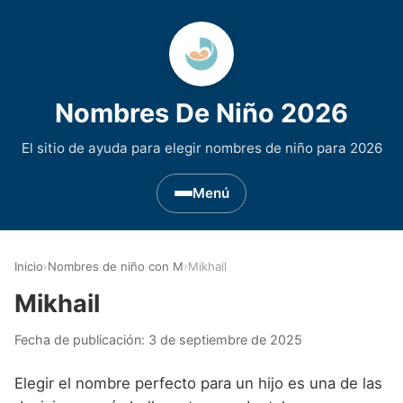
Nombres De Niño 2026
El sitio de ayuda para elegir nombres de niño para 2026
Menú
Nombres de Niño por Inicial
▾
Inicio
›
Nombres de niño con M
›
Mikhail
Nombres de niño que empiezan por A
Nombres de Regiones de España
▾
Mikhail
Nombres de niño que empiezan por B
Nombres de Niño Andaluces
Nombres de Niño Historicos
▾
Fecha de publicación:
3 de septiembre de 2025
Nombres de niño que empiezan por C
Nombres de Niño Aragoneses
Nombres de niño de Origen Biblico
Nombres de Niño Extranjeros
▾
Elegir el nombre perfecto para un hijo es una de las
Nombres de niño que empiezan por D
Nombres de Niño Asturianos
Nombres de Niño Celtas