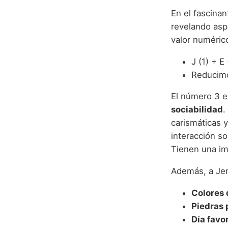
En el fascina
revelando asp
valor numérico
J (1) + E
Reducimo
El número 3 e
sociabilidad
.
carismáticas 
interacción so
Tienen una ima
Además, a Jer
Colores 
Piedras 
Día favo