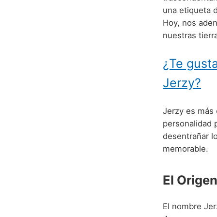
una etiqueta 
Hoy, nos ade
nuestras tierr
¿Te gusta
Jerzy?
Jerzy es más 
personalidad p
desentrañar lo
memorable.
El Orige
El nombre Jerz