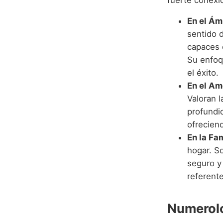
En el Ám
sentido d
capaces 
Su enfoq
el éxito.
En el Am
Valoran l
profundi
ofrecien
En la Fam
hogar. S
seguro y 
referente
Numerolo