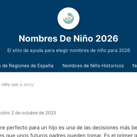
Nombres De Niño 2026
El sitio de ayuda para elegir nombres de niño para 2026
 de Regiones de España
Nombres de Niño Historicos
N
 niño con J
›
Jerzy
ación:
2 de octubre de 2025
re perfecto para un hijo es una de las decisiones más be
es que unos futuros padres pueden tomar. Es el primer g