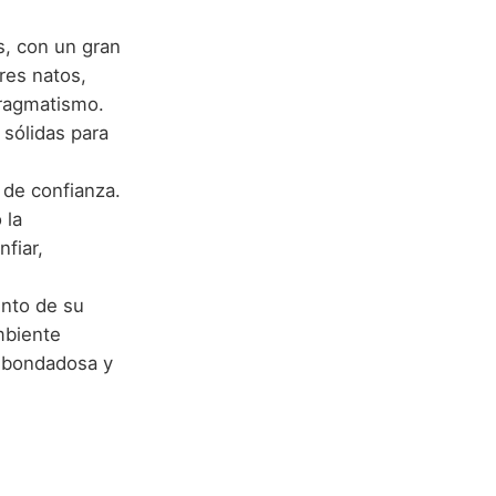
s, con un gran
res natos,
pragmatismo.
 sólidas para
de confianza.
 la
fiar,
ento de su
mbiente
d bondadosa y