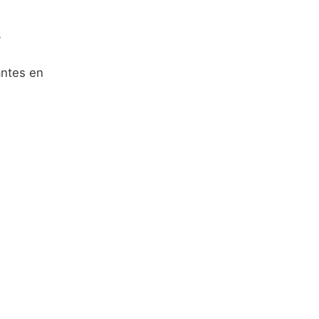
s
antes en