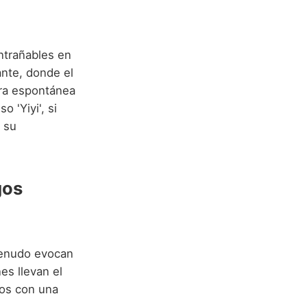
ntrañables en
ante, donde el
ra espontánea
 'Yiyi', si
 su
gos
menudo evocan
es llevan el
uos con una