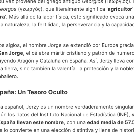
 su vez proviene del griego antiguo
Georgios
(Γεώργιος). 
eorgos
(γεωργός), que literalmente significa '
agricultor
'
rra
'. Más allá de la labor física, este significado evoca u
a naturaleza, la fertilidad, la perseverancia y la capacida
los siglos, el nombre Jorge se extendió por Europa gracia
San Jorge
, el célebre mártir cristiano y patrón de numer
luyendo Aragón y Cataluña en España. Así, Jerzy lleva co
la tierra, sino también la valentía, la protección y la nobl
aballero.
spaña: Un Tesoro Oculto
a español, Jerzy es un nombre verdaderamente singular,
ún los datos del Instituto Nacional de Estadística (INE),
España llevan este nombre
, con una
edad media de 57.
a lo convierte en una elección distintiva y llena de histori