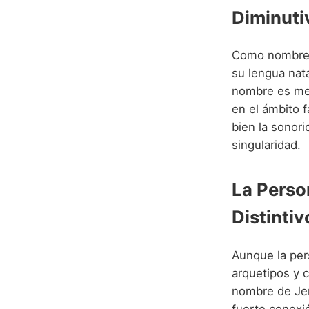
Diminuti
Como nombre d
su lengua nat
nombre es men
en el ámbito f
bien la sonor
singularidad.
La Perso
Distintiv
Aunque la per
arquetipos y c
nombre de Jer
fuerte conexió