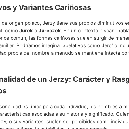
vos y Variantes Cariñosas
e origen polaco, Jerzy tiene sus propios diminutivos e
al, como
Jurek
o
Jureczek
. En un contexto hispanohabl
os común, las formas cariñosas suelen surgir de mane
amiliar. Podríamos imaginar apelativos como 'Jero' o incluso
idad propia del nombre a menudo se mantiene intacta por
nalidad de un Jerzy: Carácter y Ras
os
sonalidad es única para cada individuo, los nombres a 
aracterísticas asociadas a su historia y significado. Quien
zy, o sus variantes, suelen ser percibidos como individ
n con la tierra, la estabilidad y la perseverancia.