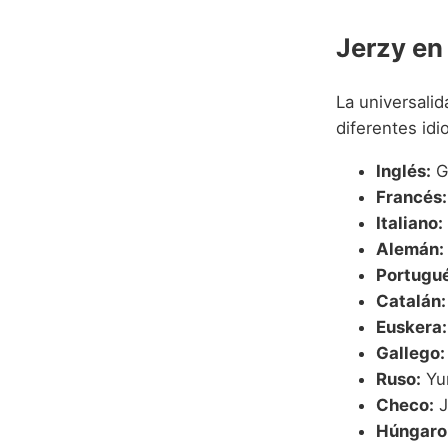
Jerzy en
La universali
diferentes id
Inglés:
G
Francés:
Italiano:
Alemán:
Portugué
Catalán:
Euskera:
Gallego:
Ruso:
Yur
Checo:
Ji
Húngaro