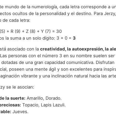
nte mundo de la numerología, cada letra corresponde a u
ectos ocultos de la personalidad y el destino. Para Jerz
 de cada letra:
 (5) + R (9) + Z (8) + Y (7) = 30
s la suma a un solo dígito: 3 + 0 =
3
stá asociado con la
creatividad, la autoexpresión, la ale
 Las personas con el número 3 en su nombre suelen ser 
y dotadas de una gran capacidad comunicativa. Disfrutan 
cial, poseen una mente ágil y son excelentes para inspira
ginación vibrante y una inclinación natural hacia las art
zy se le asocian:
de la suerte:
Amarillo, Dorado.
preciosas:
Topacio, Lapis Lazuli.
rable:
Jueves.