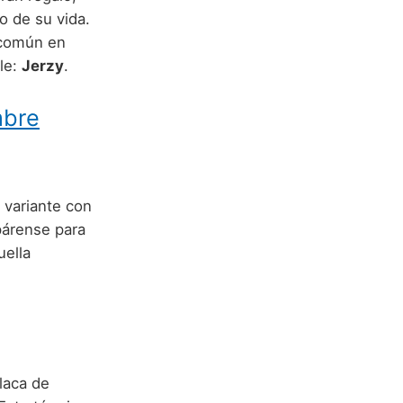
o de su vida.
 común en
ble:
Jerzy
.
mbre
 variante con
epárense para
uella
olaca de