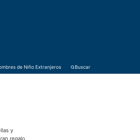
ombres de Niño Extranjeros
Buscar
llas y
ran regalo,