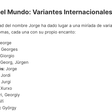
 el Mundo: Variantes Internacionale
dad del nombre Jorge ha dado lugar a una miríada de vari
iomas, cada una con su propio encanto:
eorge
Georges
Giorgio
Georg, Jürgen
s:
Jorge
Jordi
Jurgi
Xurxo
i, Georgiy
ří
:
György