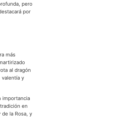
profunda, pero
destacará por
ura más
martirizado
rota al dragón
 valentía y
n importancia
tradición en
 de la Rosa, y