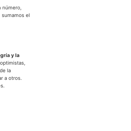
n número,
y, sumamos el
gría y la
optimistas,
de la
r a otros.
es.