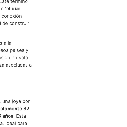
Este término
 o '
el que
na conexión
d de construir
s a la
osos países y
nsigo no solo
eza asociadas a
 una joya por
solamente 82
5 años
. Esta
a, ideal para