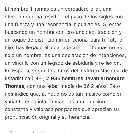
Nombres de niño que empiezan por P
Nombres de Niño Valencianos
Nombres de Niño Rumanos
El nombre Thomas es un verdadero pilar, una
Nombres de niño que empiezan por Q
Nombres de Niño Vascos
elección que ha resistido el paso de los siglos con
Nombres de Niño Rusos
una fuerza y una resonancia inigualables. Si estás
Nombres de niño que empiezan por R
Nombres de Niño Suecos
buscando un nombre con profundidad, tradición y
Nombres de niño que empiezan por S
un toque de distinción internacional para tu futuro
hijo, has llegado al lugar adecuado. Thomas no es
Nombres de niño que empiezan por T
solo un nombre; es una declaración de intenciones,
Nombres de niño que empiezan por U
un vínculo con un legado de sabiduría y reflexión.
En España, según los datos del Instituto Nacional de
Nombres de niño que empiezan por V
Estadística (INE),
2.936 hombres llevan el nombre
Nombres de niño que empiezan por W
Thomas
, con una edad media de 36.2 años. Esto
nos indica que, aunque no es tan masivo como su
Nombres de niño que empiezan por X
variante española 'Tomás', es una elección
Nombres de niño que empiezan por Y
constante y valorada por padres que aprecian su
pronunciación original y su herencia.
Nombres de niño que empiezan por Z