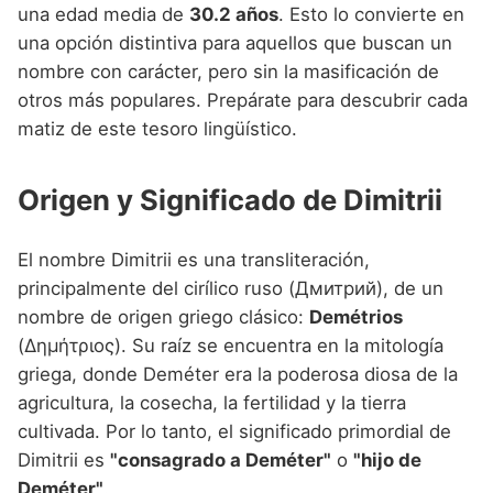
Nombres de niño que empiezan por P
una edad media de
30.2 años
. Esto lo convierte en
Nombres de Niño Valencianos
Nombres de Niño Rumanos
una opción distintiva para aquellos que buscan un
Nombres de niño que empiezan por Q
Nombres de Niño Vascos
Nombres de Niño Rusos
nombre con carácter, pero sin la masificación de
Nombres de niño que empiezan por R
otros más populares. Prepárate para descubrir cada
Nombres de Niño Suecos
matiz de este tesoro lingüístico.
Nombres de niño que empiezan por S
Nombres de niño que empiezan por T
Origen y Significado de Dimitrii
Nombres de niño que empiezan por U
El nombre Dimitrii es una transliteración,
Nombres de niño que empiezan por V
principalmente del cirílico ruso (Дмитрий), de un
Nombres de niño que empiezan por W
nombre de origen griego clásico:
Demétrios
(Δημήτριος). Su raíz se encuentra en la mitología
Nombres de niño que empiezan por X
griega, donde Deméter era la poderosa diosa de la
Nombres de niño que empiezan por Y
agricultura, la cosecha, la fertilidad y la tierra
cultivada. Por lo tanto, el significado primordial de
Nombres de niño que empiezan por Z
Dimitrii es
"consagrado a Deméter"
o
"hijo de
Deméter"
.