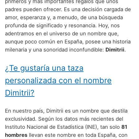
Nombres de Niño Alemanes
Buscar
primeros y más importantes regalos que unos
Nombres de niño que empiezan por E
padres pueden ofrecer. Es una decisión cargada de
Nombres de Niño Baleares
Nombres de Niño Egipcios
Nombres de Niño Americanos
amor, esperanza y, a menudo, de una búsqueda
Nombres de niño que empiezan por F
Nombres de Niño Canarios
Nombres de Niño Griegos
Nombres de Niño Arabes
profunda de significado y resonancia. Hoy, nos
Nombres de niño que empiezan por G
adentramos en el universo de un nombre que,
Nombres de Niño Cantabros
Nombres de Niño Mitologicos
Nombres de Niño Chinos
aunque poco común en España, posee una historia
Nombres de niño que empiezan por H
Nombres de Niño Castellanos
Nombres de Niño Romanos
Nombres de Niño Franceses
milenaria y una sonoridad inconfundible:
Dimitrii
.
Nombres de niño que empiezan por I
Nombres de Niño Catalanes
Nombres de Niño Vikingos
Nombres de Niño Hispanoamericanos
¿Te gustaría una taza
Nombres de niño que empiezan por J
Nombres de Niño Extremeños
Nombres de Niño Ingleses
personalizada con el nombre
Nombres de niño que empiezan por K
Nombres de Niño Gallegos
Nombres de Niño Italianos
Dimitrii?
Nombres de niño que empiezan por L
Nombres de Niño Madrileños
Nombres de Niño Japoneses
Nombres de niño que empiezan por M
Nombres de Niño Murcianos
Nombres de Niño Judíos
En nuestro país, Dimitrii es un nombre que destila
Nombres de niño que empiezan por N
exclusividad. Según los datos más recientes del
Nombres de Niño Navarros
Nombres de Niño Marroquíes
Instituto Nacional de Estadística (INE), tan solo
81
Nombres de niño que empiezan por O
Nombres de Niño Riojanos
Nombres de Niño Portugueses
hombres
llevan este nombre en toda España, con