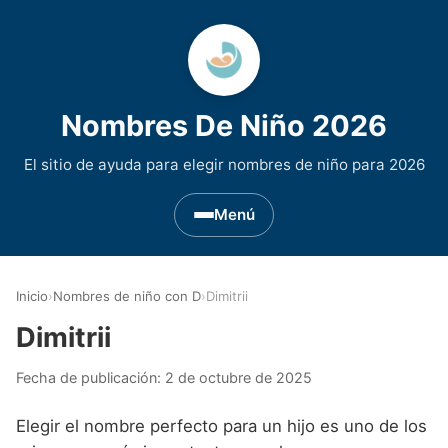
Nombres De Niño 2026
El sitio de ayuda para elegir nombres de niño para 2026
Menú
Nombres de Niño por Inicial
▾
Inicio
›
Nombres de niño con D
›
Dimitrii
Nombres de niño que empiezan por A
Nombres de Regiones de España
▾
Dimitrii
Nombres de niño que empiezan por B
Nombres de Niño Andaluces
Nombres de Niño Historicos
▾
Fecha de publicación:
2 de octubre de 2025
Nombres de niño que empiezan por C
Nombres de Niño Aragoneses
Nombres de niño de Origen Biblico
Nombres de Niño Extranjeros
▾
Elegir el nombre perfecto para un hijo es uno de los
Nombres de niño que empiezan por D
Nombres de Niño Asturianos
Nombres de Niño Celtas