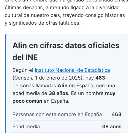
Nombres de niño que empiezan por P
Nombres de Niño Valencianos
Nombres de Niño Rumanos
últimas décadas, a menudo ligado a la diversidad
Nombres de niño que empiezan por Q
cultural de nuestro país, trayendo consigo historias
Nombres de Niño Vascos
Nombres de Niño Rusos
y significados de otras latitudes.
Nombres de niño que empiezan por R
Nombres de Niño Suecos
Nombres de niño que empiezan por S
Alin en cifras: datos oficiales
Nombres de niño que empiezan por T
del INE
Nombres de niño que empiezan por U
Según el
Instituto Nacional de Estadística
Nombres de niño que empiezan por V
(Censo a 1 de enero de 2025), hay
463
Nombres de niño que empiezan por W
personas llamadas
Alin
en España, con una
edad media de
38 años
. Es un nombre
muy
Nombres de niño que empiezan por X
poco común
en España.
Nombres de niño que empiezan por Y
Personas con este nombre en España
463
Nombres de niño que empiezan por Z
Edad media
38 años