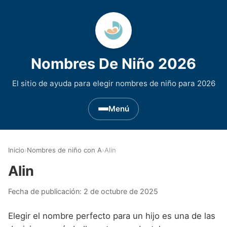
Nombres De Niño 2026
El sitio de ayuda para elegir nombres de niño para 2026
Menú
Nombres de Niño por Inicial
▾
Inicio
›
Nombres de niño con A
›
Alin
Nombres de niño que empiezan por A
Nombres de Regiones de España
▾
Alin
Nombres de niño que empiezan por B
Nombres de Niño Andaluces
Nombres de Niño Historicos
▾
Fecha de publicación:
2 de octubre de 2025
Nombres de niño que empiezan por C
Nombres de Niño Aragoneses
Nombres de niño de Origen Biblico
Nombres de Niño Extranjeros
▾
Elegir el nombre perfecto para un hijo es una de las
Nombres de niño que empiezan por D
Nombres de Niño Asturianos
Nombres de Niño Celtas