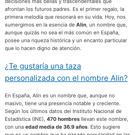
Nombres de Niño Alemanes
Buscar
decisiones más bellas y trascendentales que
Nombres de niño que empiezan por E
afrontan los futuros padres. Es el primer regalo, la
Nombres de Niño Baleares
Nombres de Niño Egipcios
Nombres de Niño Americanos
primera melodía que resonará en su vida. Hoy, nos
Nombres de niño que empiezan por F
Nombres de Niño Canarios
Nombres de Niño Griegos
Nombres de Niño Arabes
sumergimos en la esencia de
Alin
, un nombre que,
Nombres de niño que empiezan por G
aunque quizás no sea el más común en España,
Nombres de Niño Cantabros
Nombres de Niño Mitologicos
Nombres de Niño Chinos
posee una riqueza histórica y un encanto particular
Nombres de niño que empiezan por H
Nombres de Niño Castellanos
Nombres de Niño Romanos
Nombres de Niño Franceses
que lo hacen digno de atención.
Nombres de niño que empiezan por I
Nombres de Niño Catalanes
Nombres de Niño Vikingos
Nombres de Niño Hispanoamericanos
¿Te gustaría una taza
Nombres de niño que empiezan por J
Nombres de Niño Extremeños
Nombres de Niño Ingleses
personalizada con el nombre Alin?
Nombres de niño que empiezan por K
Nombres de Niño Gallegos
Nombres de Niño Italianos
Nombres de niño que empiezan por L
Nombres de Niño Madrileños
Nombres de Niño Japoneses
En España, Alin es un nombre que, aunque no
Nombres de niño que empiezan por M
masivo, tiene una presencia notable y creciente.
Nombres de Niño Murcianos
Nombres de Niño Judíos
Según los últimos datos del Instituto Nacional de
Nombres de niño que empiezan por N
Nombres de Niño Navarros
Nombres de Niño Marroquíes
Estadística (INE),
470 hombres
llevan este nombre,
Nombres de niño que empiezan por O
con una
edad media de 36.9 años
. Esto sugiere
Nombres de Niño Riojanos
Nombres de Niño Portugueses
que es un nombre que ha ganado popularidad en las