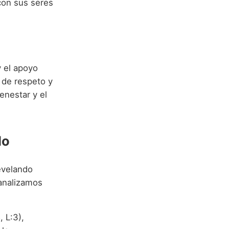
con sus seres
y el apoyo
 de respeto y
enestar y el
lo
revelando
 analizamos
, L:3),