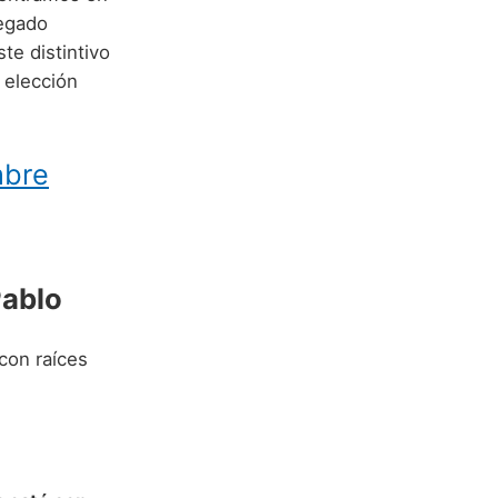
legado
te distintivo
 elección
mbre
Pablo
con raíces