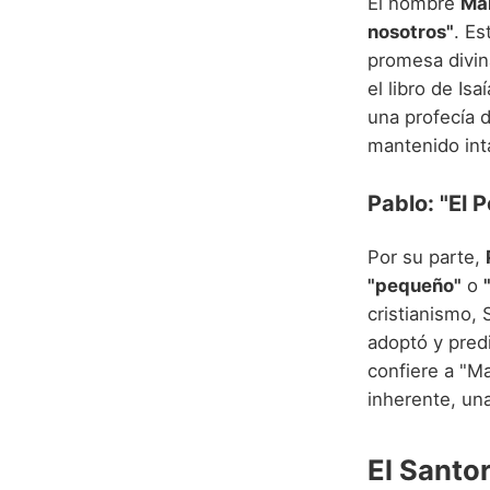
El nombre
Ma
nosotros"
. Es
promesa divin
el libro de Is
una profecía 
mantenido int
Pablo: "El 
Por su parte,
"pequeño"
o
cristianismo, 
adoptó y pred
confiere a "Ma
inherente, un
El Santo