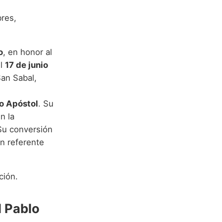
bres,
o
, en honor al
el
17 de junio
San Sabal,
o Apóstol
. Su
n la
 Su conversión
un referente
ción.
l Pablo