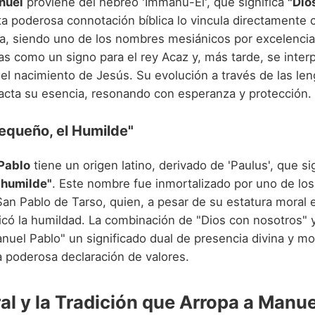
nuel
proviene del hebreo 'Immanu-El', que significa
"Dio
ta poderosa connotación bíblica lo vincula directamente 
a, siendo uno de los nombres mesiánicos por excelencia
aías como un signo para el rey Acaz y, más tarde, se inte
del nacimiento de Jesús. Su evolución a través de las le
acta su esencia, resonando con esperanza y protección.
Pequeño, el Humilde"
Pablo
tiene un origen latino, derivado de 'Paulus', que si
"humilde"
. Este nombre fue inmortalizado por uno de los 
San Pablo de Tarso, quien, a pesar de su estatura moral e
icó la humildad. La combinación de "Dios con nosotros" y
nuel Pablo" un significado dual de presencia divina y mo
a poderosa declaración de valores.
ral y la Tradición que Arropa a Manu