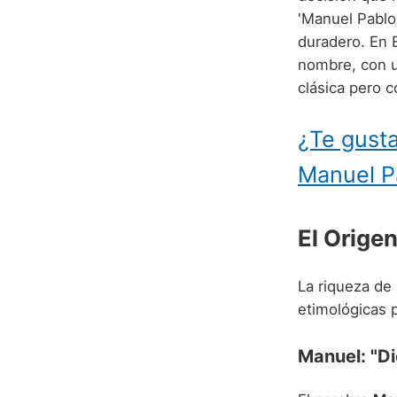
'Manuel Pablo
duradero. En 
nombre, con 
clásica pero c
¿Te gusta
Manuel P
El Orige
La riqueza de
etimológicas p
Manuel: "D