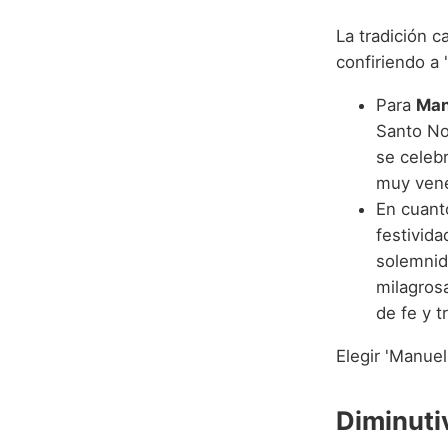
La tradición 
confiriendo a 
Para
Man
Santo No
se celebr
muy vene
En cuant
festivida
solemnida
milagros
de fe y t
Elegir 'Manue
Diminuti