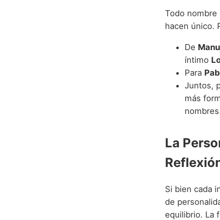
Todo nombre a
hacen único. P
De
Manu
íntimo
Lo
Para
Pab
Juntos, 
más form
nombres
La Perso
Reflexió
Si bien cada 
de personalid
equilibrio. La