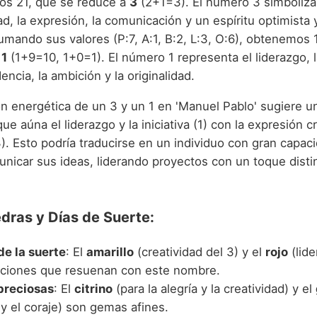
s 21, que se reduce a
3
(2+1=3). El número 3 simboliza
ad, la expresión, la comunicación y un espíritu optimista 
umando sus valores (P:7, A:1, B:2, L:3, O:6), obtenemos 
a
1
(1+9=10, 1+0=1). El número 1 representa el liderazgo, 
ncia, la ambición y la originalidad.
n energética de un 3 y un 1 en 'Manuel Pablo' sugiere u
ue aúna el liderazgo y la iniciativa (1) con la expresión cr
3). Esto podría traducirse en un individuo con gran capac
nicar sus ideas, liderando proyectos con un toque distin
edras y Días de Suerte:
de la suerte
: El
amarillo
(creatividad del 3) y el
rojo
(lide
aciones que resuenan con este nombre.
preciosas
: El
citrino
(para la alegría y la creatividad) y el
 y el coraje) son gemas afines.