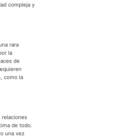
idad compleja y
una rara
or la
paces de
requieren
n, como la
 relaciones
ncima de todo.
ro una vez