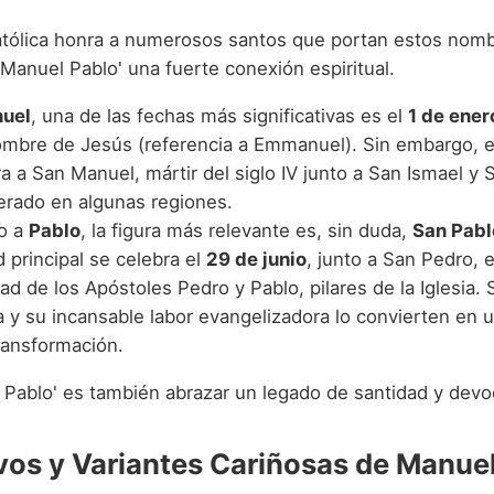
católica honra a numerosos santos que portan estos nom
'Manuel Pablo' una fuerte conexión espiritual.
uel
, una de las fechas más significativas es el
1 de ener
mbre de Jesús (referencia a Emmanuel). Sin embargo, 
a a San Manuel, mártir del siglo IV junto a San Ismael y 
rado en algunas regiones.
o a
Pablo
, la figura más relevante es, sin duda,
San Pabl
d principal se celebra el
29 de junio
, junto a San Pedro, e
d de los Apóstoles Pedro y Pablo, pilares de la Iglesia.
a y su incansable labor evangelizadora lo convierten en 
ransformación.
l Pablo' es también abrazar un legado de santidad y devo
vos y Variantes Cariñosas de Manue