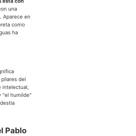
s está con
con una
. Aparece en
rpreta como
nguas ha
gnifica
pilares del
 intelectual,
 "el humilde"
destia
el Pablo