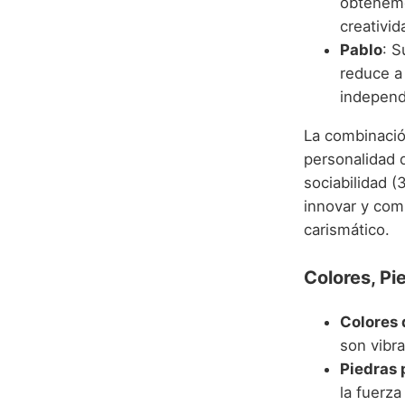
obtenemo
creativid
Pablo
: S
reduce 
independe
La combinació
personalidad q
sociabilidad (
innovar y comu
carismático.
Colores, Pi
Colores 
son vibr
Piedras 
la fuerza