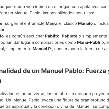
dquiere una vida íntima en el hogar, con apelativos cari
ara un Manuel Pablo, las posibilidades son ricas:
el
surgen el entrañable
Manu
, el clásico
Manolo
o inclus
lo
.
lo
, es común escuchar
Pablito
,
Pablete
o simplemente
podrían dar lugar a combinaciones como
Manu-Pabli
o, e
al, simplemente
Manuel P.
, conservando la fuerza de a
.
nalidad de un Manuel Pablo: Fuerza 
n
individuo es un universo, los nombres a menudo proyect
ad. Un 'Manuel Pablo' evoca una figura de gran profundi
 fuerza espiritual y la conexión divina de 'Manuel' se co