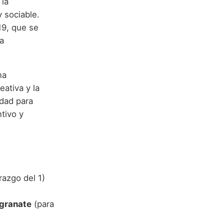
 la
y sociable.
19, que se
la
na
eativa y la
idad para
tivo y
razgo del 1)
granate
(para