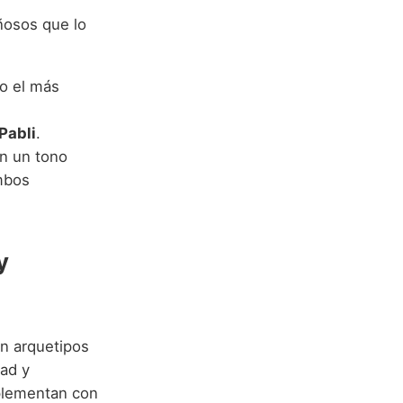
ñosos que lo
o el más
Pabli
.
n un tono
mbos
y
an arquetipos
dad y
mplementan con