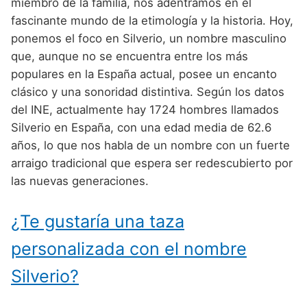
Nombres de Niño Alemanes
Buscar
miembro de la familia, nos adentramos en el
Nombres de niño que empiezan por E
fascinante mundo de la etimología y la historia. Hoy,
Nombres de Niño Baleares
Nombres de Niño Egipcios
Nombres de Niño Americanos
ponemos el foco en Silverio, un nombre masculino
Nombres de niño que empiezan por F
Nombres de Niño Canarios
Nombres de Niño Griegos
Nombres de Niño Arabes
que, aunque no se encuentra entre los más
Nombres de niño que empiezan por G
populares en la España actual, posee un encanto
Nombres de Niño Cantabros
Nombres de Niño Mitologicos
Nombres de Niño Chinos
clásico y una sonoridad distintiva. Según los datos
Nombres de niño que empiezan por H
Nombres de Niño Castellanos
Nombres de Niño Romanos
Nombres de Niño Franceses
del INE, actualmente hay 1724 hombres llamados
Nombres de niño que empiezan por I
Silverio en España, con una edad media de 62.6
Nombres de Niño Catalanes
Nombres de Niño Vikingos
Nombres de Niño Hispanoamericanos
años, lo que nos habla de un nombre con un fuerte
Nombres de niño que empiezan por J
Nombres de Niño Extremeños
Nombres de Niño Ingleses
arraigo tradicional que espera ser redescubierto por
Nombres de niño que empiezan por K
las nuevas generaciones.
Nombres de Niño Gallegos
Nombres de Niño Italianos
Nombres de niño que empiezan por L
Nombres de Niño Madrileños
Nombres de Niño Japoneses
¿Te gustaría una taza
Nombres de niño que empiezan por M
Nombres de Niño Murcianos
Nombres de Niño Judíos
personalizada con el nombre
Nombres de niño que empiezan por N
Nombres de Niño Navarros
Nombres de Niño Marroquíes
Silverio?
Nombres de niño que empiezan por O
Nombres de Niño Riojanos
Nombres de Niño Portugueses