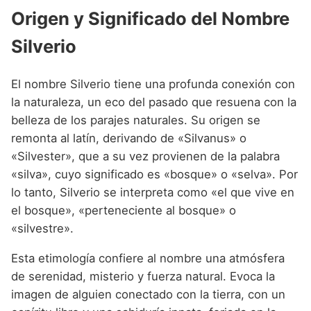
Nombres de niño que empiezan por P
Nombres de Niño Valencianos
Origen y Significado del Nombre
Nombres de Niño Rumanos
Nombres de niño que empiezan por Q
Nombres de Niño Vascos
Nombres de Niño Rusos
Silverio
Nombres de niño que empiezan por R
Nombres de Niño Suecos
El nombre Silverio tiene una profunda conexión con
Nombres de niño que empiezan por S
la naturaleza, un eco del pasado que resuena con la
Nombres de niño que empiezan por T
belleza de los parajes naturales. Su origen se
remonta al latín, derivando de «Silvanus» o
Nombres de niño que empiezan por U
«Silvester», que a su vez provienen de la palabra
Nombres de niño que empiezan por V
«silva», cuyo significado es «bosque» o «selva». Por
lo tanto, Silverio se interpreta como «el que vive en
Nombres de niño que empiezan por W
el bosque», «perteneciente al bosque» o
Nombres de niño que empiezan por X
«silvestre».
Nombres de niño que empiezan por Y
Esta etimología confiere al nombre una atmósfera
de serenidad, misterio y fuerza natural. Evoca la
Nombres de niño que empiezan por Z
imagen de alguien conectado con la tierra, con un