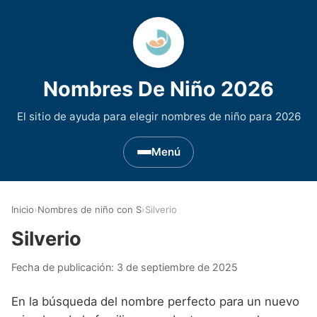
Nombres De Niño 2026
El sitio de ayuda para elegir nombres de niño para 2026
Menú
Nombres de Niño por Inicial
▾
Inicio
›
Nombres de niño con S
›
Silverio
Nombres de niño que empiezan por A
Nombres de Regiones de España
▾
Silverio
Nombres de niño que empiezan por B
Nombres de Niño Andaluces
Nombres de Niño Historicos
▾
Fecha de publicación:
3 de septiembre de 2025
Nombres de niño que empiezan por C
Nombres de Niño Aragoneses
Nombres de niño de Origen Biblico
Nombres de Niño Extranjeros
▾
En la búsqueda del nombre perfecto para un nuevo
Nombres de niño que empiezan por D
Nombres de Niño Asturianos
Nombres de Niño Celtas