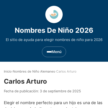
Nombres De Niño 2026
El sitio de ayuda para elegir nombres de niño para 2026
Menú
Nombres de Niño por Inicial
▾
Inicio
›
Nombres de Niño Alemanes
›
Carlos Arturo
Nombres de niño que empiezan por A
Nombres de Regiones de España
▾
Carlos Arturo
Nombres de niño que empiezan por B
Nombres de Niño Andaluces
Nombres de Niño Historicos
▾
Fecha de publicación:
3 de septiembre de 2025
Nombres de niño que empiezan por C
Nombres de Niño Aragoneses
Nombres de niño de Origen Biblico
Nombres de Niño Extranjeros
▾
Elegir el nombre perfecto para un hijo es una de las
Nombres de niño que empiezan por D
Nombres de Niño Asturianos
Nombres de Niño Celtas