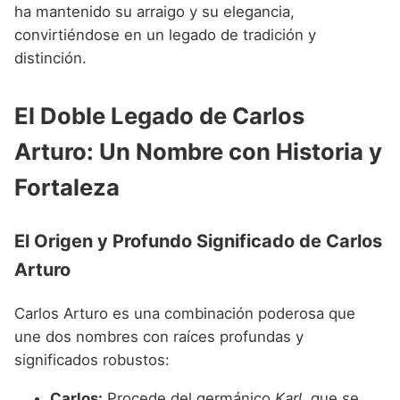
Nombres de niño que empiezan por P
ha mantenido su arraigo y su elegancia,
Nombres de Niño Valencianos
Nombres de Niño Rumanos
convirtiéndose en un legado de tradición y
Nombres de niño que empiezan por Q
Nombres de Niño Vascos
Nombres de Niño Rusos
distinción.
Nombres de niño que empiezan por R
Nombres de Niño Suecos
El Doble Legado de Carlos
Nombres de niño que empiezan por S
Arturo: Un Nombre con Historia y
Nombres de niño que empiezan por T
Fortaleza
Nombres de niño que empiezan por U
Nombres de niño que empiezan por V
El Origen y Profundo Significado de Carlos
Nombres de niño que empiezan por W
Arturo
Nombres de niño que empiezan por X
Carlos Arturo es una combinación poderosa que
Nombres de niño que empiezan por Y
une dos nombres con raíces profundas y
Nombres de niño que empiezan por Z
significados robustos:
Carlos:
Procede del germánico
Karl
, que se