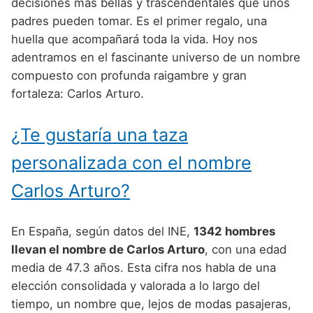
Nombres de Niño Alemanes
Buscar
decisiones más bellas y trascendentales que unos
Nombres de niño que empiezan por E
padres pueden tomar. Es el primer regalo, una
Nombres de Niño Baleares
Nombres de Niño Egipcios
Nombres de Niño Americanos
huella que acompañará toda la vida. Hoy nos
Nombres de niño que empiezan por F
Nombres de Niño Canarios
Nombres de Niño Griegos
Nombres de Niño Arabes
adentramos en el fascinante universo de un nombre
Nombres de niño que empiezan por G
compuesto con profunda raigambre y gran
Nombres de Niño Cantabros
Nombres de Niño Mitologicos
Nombres de Niño Chinos
fortaleza: Carlos Arturo.
Nombres de niño que empiezan por H
Nombres de Niño Castellanos
Nombres de Niño Romanos
Nombres de Niño Franceses
Nombres de niño que empiezan por I
¿Te gustaría una taza
Nombres de Niño Catalanes
Nombres de Niño Vikingos
Nombres de Niño Hispanoamericanos
Nombres de niño que empiezan por J
Nombres de Niño Extremeños
personalizada con el nombre
Nombres de Niño Ingleses
Nombres de niño que empiezan por K
Nombres de Niño Gallegos
Carlos Arturo?
Nombres de Niño Italianos
Nombres de niño que empiezan por L
Nombres de Niño Madrileños
Nombres de Niño Japoneses
En España, según datos del INE,
1342 hombres
Nombres de niño que empiezan por M
Nombres de Niño Murcianos
Nombres de Niño Judíos
llevan el nombre de Carlos Arturo
, con una edad
Nombres de niño que empiezan por N
media de 47.3 años. Esta cifra nos habla de una
Nombres de Niño Navarros
Nombres de Niño Marroquíes
elección consolidada y valorada a lo largo del
Nombres de niño que empiezan por O
Nombres de Niño Riojanos
Nombres de Niño Portugueses
tiempo, un nombre que, lejos de modas pasajeras,