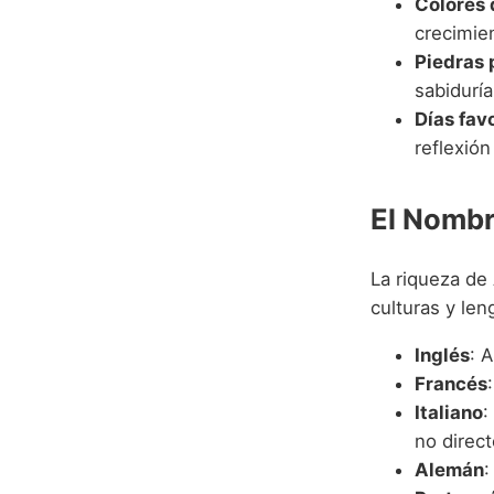
Colores 
crecimie
Piedras 
sabiduría
Días fav
reflexión
El Nomb
La riqueza de
culturas y len
Inglés
: 
Francés
Italiano
:
no direct
Alemán
: