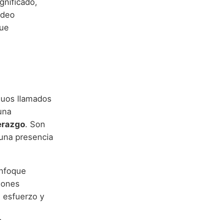
gnificado,
adeo
que
duos llamados
una
derazgo
. Son
 una presencia
enfoque
iones
l esfuerzo y