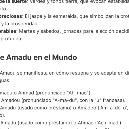
de la suerte
: Verdes y tonos tierra, que evocan estabilid
nto.
preciosas
: El jaspe y la esmeralda, que simbolizan la pro
 y la prosperidad.
orables
: Martes y sábados, jornadas para la acción decidi
 profunda.
re Amadu en el Mundo
 Amadu se manifiesta en cómo resuena y se adapta en di
guas:
Amadu o Ahmad (pronunciado "Ah-mad").
: Amadou (pronunciado "A-ma-du", con la "u" francesa).
 Amadu (usado como préstamo) o Amadeo ('Am-a-dè-o', 
o).
 Amadu (usado como préstamo) o Ahmad ('Ach-mad').