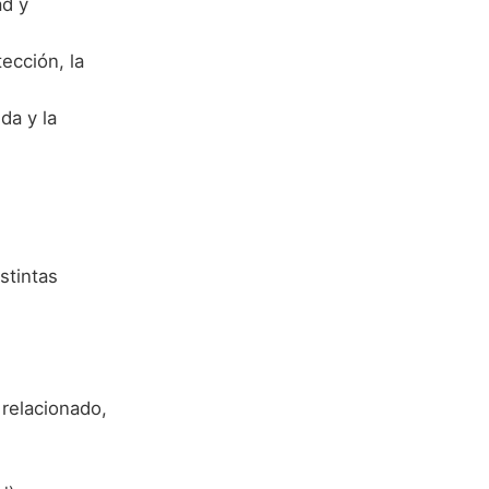
ad y
tección, la
da y la
stintas
relacionado,