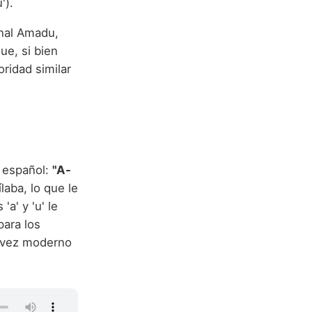
').
inal Amadu,
ue, si bien
oridad similar
 español:
"A-
laba, lo que le
a' y 'u' le
para los
a vez moderno