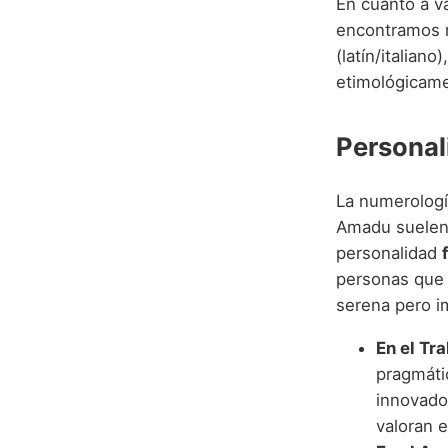
En cuanto a va
encontramos 
(latín/italian
etimológicame
Personal
La numerologí
Amadu suelen 
personalidad
personas que i
serena pero i
En el Tr
pragmáti
innovado
valoran e