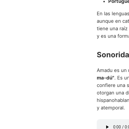
Portugu
En las lengua
aunque en cat
tiene una raíz
y es una forma
Sonorida
Amadu es un n
ma-dú"
. Es u
confiere una s
otorgan una di
hispanohablan
y atemporal.