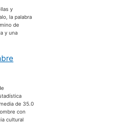
llas y
lo, la palabra
amino de
a y una
mbre
de
stadística
 media de 35.0
 nombre con
a cultural