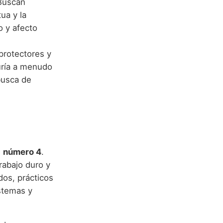
 Buscan
ua y la
o y afecto
protectores y
duría a menudo
busca de
l
número 4
.
trabajo duro y
dos, prácticos
istemas y