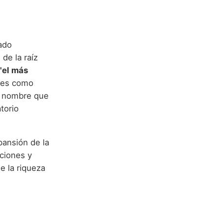
ado
de la raíz
"el más
ales como
n nombre que
torio
pansión de la
iciones y
e la riqueza