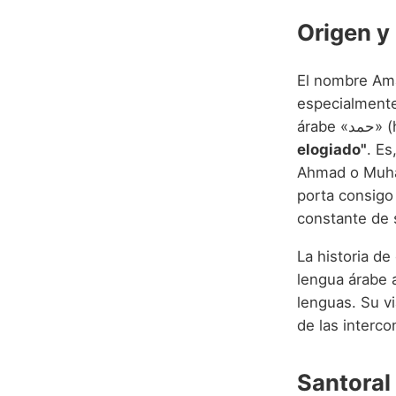
Origen y 
El nombre Ama
especialmente
árab
elogiado"
. E
Ahmad o Muham
porta consigo
constante de s
La historia de
lengua árabe a
lenguas. Su vi
de las interc
Santoral 