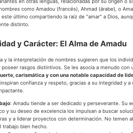
riantes en otras lenguas, relacionadas por su origen o si
nombres como Amadou (francés), Ahmad (árabe), o Am
o), este último compartiendo la raíz de "amar" a Dios, aun
nte distinto.
idad y Carácter: El Alma de Amadu
a y la interpretación de nombres sugieren que los indivi
poseer rasgos distintivos. Se les asocia a menudo con 
fuerte, carismática y con una notable capacidad de li
nspiran confianza y respeto, gracias a su integridad y a
mpactante.
abajo
: Amadu tiende a ser dedicado y perseverante. Su 
co y su deseo de excelencia los impulsan a buscar soluc
ras y a liderar proyectos con determinación. No temen a
l trabajo bien hecho.