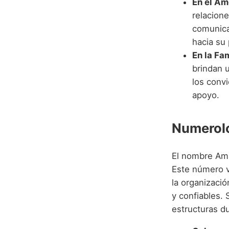
En el Am
relacione
comunica
hacia su 
En la Fam
brindan 
los conv
apoyo.
Numerolo
El nombre Ama
Este número vi
la organizació
y confiables.
estructuras d