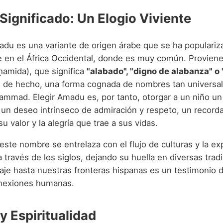
Significado: Un Elogio Viviente
du es una variante de origen árabe que se ha populariz
 en el África Occidental, donde es muy común. Proviene 
e «حمد» (ḥamida), que significa
"alabado", "digno de alabanza" o 
s, de hecho, una forma cognada de nombres tan univers
mad. Elegir Amadu es, por tanto, otorgar a un niño u
 un deseo intrínseco de admiración y respeto, un recorda
u valor y la alegría que trae a sus vidas.
 este nombre se entrelaza con el flujo de culturas y la ex
 través de los siglos, dejando su huella en diversas trad
aje hasta nuestras fronteras hispanas es un testimonio d
onexiones humanas.
y Espiritualidad