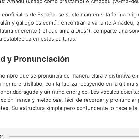
és
: Amadu (usado como préstamo) o Amadeu ('A-ma-deu
s cooficiales de España, se suele mantener la forma orig
alán y gallego es común encontrar la variante Amadeu, q
 latina diferente ("el que ama a Dios"), comparte una son
 establecida en estas culturas.
d y Pronunciación
ombre que se pronuncia de manera clara y distintiva en
n nombre trisílabo, con la fuerza recayendo en la última sí
onoridad aguda y un ritmo enérgico. Las vocales abiertas '
cción franca y melodiosa, fácil de recordar y pronunciar 
tes. Su estructura simple pero contundente lo hace a l