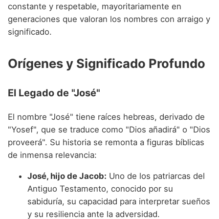
Nombres de niño que empiezan por P
constante y respetable, mayoritariamente en
Nombres de Niño Valencianos
Nombres de Niño Rumanos
generaciones que valoran los nombres con arraigo y
Nombres de niño que empiezan por Q
Nombres de Niño Vascos
Nombres de Niño Rusos
significado.
Nombres de niño que empiezan por R
Nombres de Niño Suecos
Orígenes y Significado Profundo
Nombres de niño que empiezan por S
Nombres de niño que empiezan por T
El Legado de "José"
Nombres de niño que empiezan por U
El nombre "José" tiene raíces hebreas, derivado de
Nombres de niño que empiezan por V
"Yosef", que se traduce como "Dios añadirá" o "Dios
Nombres de niño que empiezan por W
proveerá". Su historia se remonta a figuras bíblicas
de inmensa relevancia:
Nombres de niño que empiezan por X
José, hijo de Jacob:
Uno de los patriarcas del
Nombres de niño que empiezan por Y
Antiguo Testamento, conocido por su
Nombres de niño que empiezan por Z
sabiduría, su capacidad para interpretar sueños
y su resiliencia ante la adversidad.