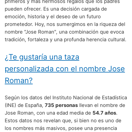
Nombres de Niño Alemanes
Buscar
primeros y más hermosos regalos que los padres
Nombres de niño que empiezan por E
pueden ofrecer. Es una decisión cargada de
Nombres de Niño Baleares
Nombres de Niño Egipcios
Nombres de Niño Americanos
emoción, historia y el deseo de un futuro
Nombres de niño que empiezan por F
Nombres de Niño Canarios
Nombres de Niño Griegos
Nombres de Niño Arabes
prometedor. Hoy, nos sumergimos en la riqueza del
Nombres de niño que empiezan por G
nombre "Jose Roman", una combinación que evoca
Nombres de Niño Cantabros
Nombres de Niño Mitologicos
Nombres de Niño Chinos
tradición, fortaleza y una profunda herencia cultural.
Nombres de niño que empiezan por H
Nombres de Niño Castellanos
Nombres de Niño Romanos
Nombres de Niño Franceses
Nombres de niño que empiezan por I
¿Te gustaría una taza
Nombres de Niño Catalanes
Nombres de Niño Vikingos
Nombres de Niño Hispanoamericanos
Nombres de niño que empiezan por J
Nombres de Niño Extremeños
personalizada con el nombre Jose
Nombres de Niño Ingleses
Nombres de niño que empiezan por K
Nombres de Niño Gallegos
Roman?
Nombres de Niño Italianos
Nombres de niño que empiezan por L
Nombres de Niño Madrileños
Nombres de Niño Japoneses
Según los datos del Instituto Nacional de Estadística
Nombres de niño que empiezan por M
Nombres de Niño Murcianos
Nombres de Niño Judíos
(INE) de España,
735 personas
llevan el nombre de
Nombres de niño que empiezan por N
Jose Roman, con una edad media de
54.7 años
.
Nombres de Niño Navarros
Nombres de Niño Marroquíes
Estos datos nos revelan que, si bien no es uno de
Nombres de niño que empiezan por O
Nombres de Niño Riojanos
Nombres de Niño Portugueses
los nombres más masivos, posee una presencia