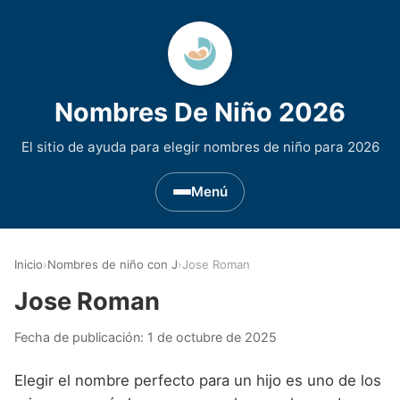
Nombres De Niño 2026
El sitio de ayuda para elegir nombres de niño para 2026
Menú
Nombres de Niño por Inicial
▾
Inicio
›
Nombres de niño con J
›
Jose Roman
Nombres de niño que empiezan por A
Nombres de Regiones de España
▾
Jose Roman
Nombres de niño que empiezan por B
Nombres de Niño Andaluces
Nombres de Niño Historicos
▾
Fecha de publicación:
1 de octubre de 2025
Nombres de niño que empiezan por C
Nombres de Niño Aragoneses
Nombres de niño de Origen Biblico
Nombres de Niño Extranjeros
▾
Elegir el nombre perfecto para un hijo es uno de los
Nombres de niño que empiezan por D
Nombres de Niño Asturianos
Nombres de Niño Celtas