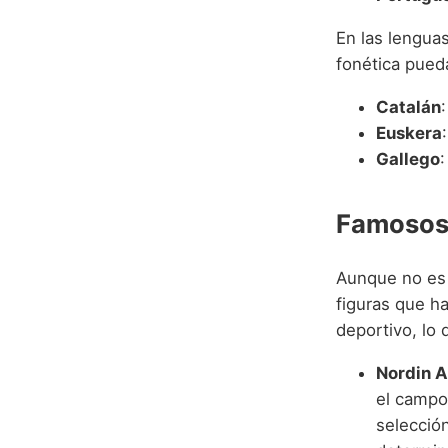
En las lengua
fonética pueda
Catalán
Euskera
Gallego
:
Famosos 
Aunque no es 
figuras que h
deportivo, lo 
Nordin 
el campo
selecció