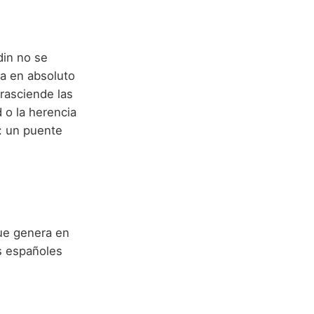
din no se
ta en absoluto
trasciende las
d o la herencia
: un puente
que genera en
s españoles