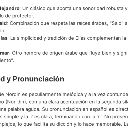
lejandro
: Un clásico que aporta una sonoridad robusta y
do de protector.
aid
: Combinación que respeta las raíces árabes, "Said" sig
do.
lías
: La simplicidad y tradición de Elías complementan la 
Omar
: Otro nombre de origen árabe que fluye bien y signif
iento".
d y Pronunciación
de Nordin es peculiarmente melódica y a la vez contunde
o (Nor-din), con una clara acentuación en la segunda síl
na palabra aguda. Su pronunciación en español es directa
 es simple y la 'i' es clara, terminando con la 'n'. No presen
plejos, lo que facilita su dicción y lo hace memorable. 