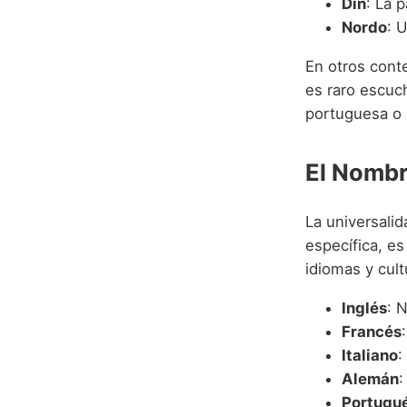
Din
: La 
Nordo
: 
En otros conte
es raro escuc
portuguesa o 
El Nombr
La universalid
específica, e
idiomas y cult
Inglés
: 
Francés
Italiano
:
Alemán
:
Portugu