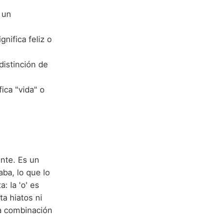
 un
nifica feliz o
distinción de
ica "vida" o
nte. Es un
aba, lo que lo
: la 'o' es
ta hiatos ni
La combinación