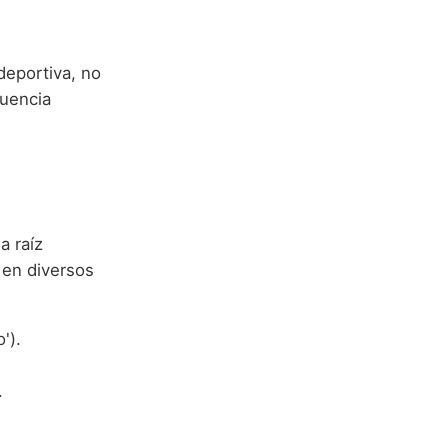
deportiva, no
luencia
a raíz
 en diversos
').
.