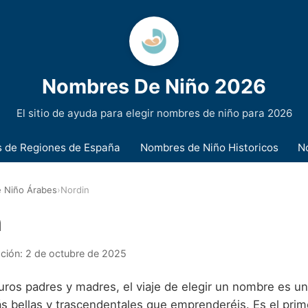
Nombres De Niño 2026
El sitio de ayuda para elegir nombres de niño para 2026
 de Regiones de España
Nombres de Niño Historicos
N
 Niño Árabes
›
Nordin
n
ación:
2 de octubre de 2025
uros padres y madres, el viaje de elegir un nombre es un
s bellas y trascendentales que emprenderéis. Es el prime