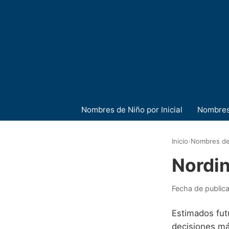
Nombres de Niño por Inicial
Nombres
Inicio
›
Nombres de
Nordi
Fecha de public
Estimados fut
decisiones má