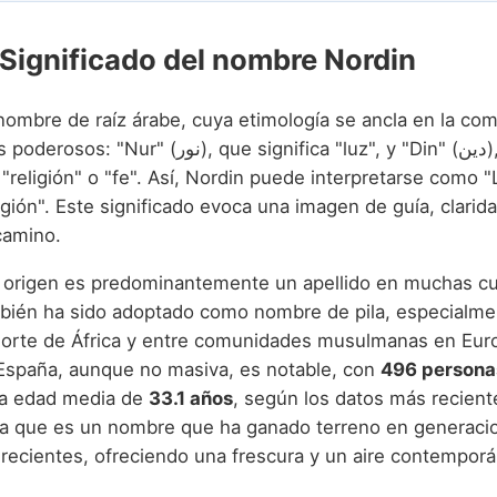
 Significado del nombre Nordin
nombre de raíz árabe, cuya etimología se ancla en la co
نو), que significa "luz", y "Din" (دين), que se
religión" o "fe". Así, Nordin puede interpretarse como "
igión". Este significado evoca una imagen de guía, clarida
camino.
origen es predominantemente un apellido en muchas cu
mbién ha sido adoptado como nombre de pila, especialme
norte de África y entre comunidades musulmanas en Eur
España, aunque no masiva, es notable, con
496 persona
na edad media de
33.1 años
, según los datos más recient
ca que es un nombre que ha ganado terreno en generaci
 recientes, ofreciendo una frescura y un aire contempor