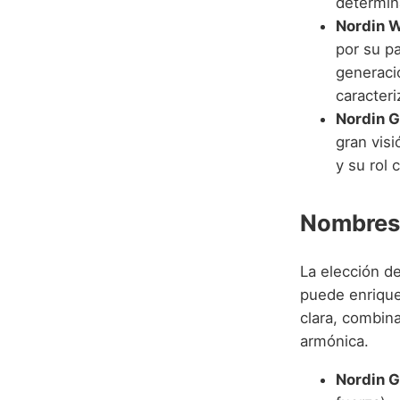
determin
Nordin 
por su p
generaci
caracter
Nordin G
gran vis
y su rol 
Nombres
La elección 
puede enrique
clara, combin
armónica.
Nordin G