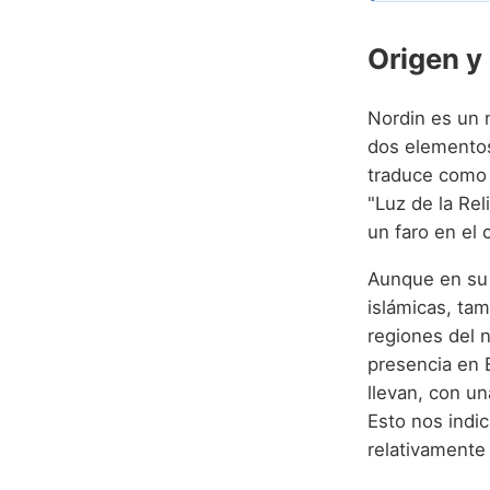
Origen y
Nordin es un 
dos elementos poderosos: "Nur" (ر
traduce como "
"Luz de la Rel
un faro en el 
Aunque en su 
islámicas, ta
regiones del 
presencia en 
llevan, con u
Esto nos indi
relativamente