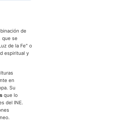
mbinación de
Luz de la Fe" o
d espiritual y
lturas
nte en
opa. Su
s
que lo
es del INE.
ones
áneo.