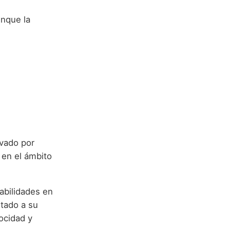
unque la
evado por
 en el ámbito
habilidades en
tado a su
ocidad y