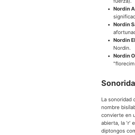
fuerza).
Nordin A
significa
Nordin S
afortuna
Nordin E
Nordin.
Nordin 
"florecim
Sonorida
La sonoridad 
nombre bisílab
convierte en u
abierta, la 'r'
diptongos com