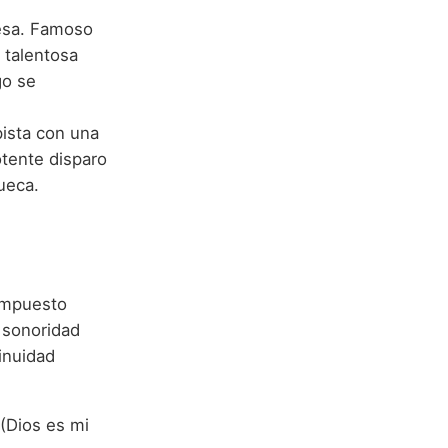
mesa. Famoso
 talentosa
go se
pista con una
otente disparo
sueca.
ompuesto
 sonoridad
inuidad
 (Dios es mi