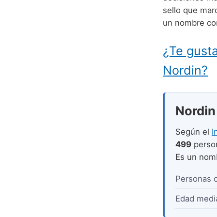
sello que mar
un nombre con
¿Te gusta
Nordin?
Nordin 
Según el
I
499
perso
Es un no
Personas 
Edad medi