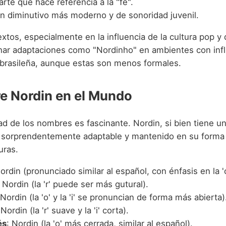
parte que hace referencia a la "fe".
Un diminutivo más moderno y de sonoridad juvenil.
xtos, especialmente en la influencia de la cultura pop y 
har adaptaciones como "Nordinho" en ambientes con inf
brasileña, aunque estas son menos formales.
e Nordin en el Mundo
ad de los nombres es fascinante. Nordin, si bien tiene un
s sorprendentemente adaptable y mantenido en su forma
uras.
Nordin (pronunciado similar al español, con énfasis en la 'o
: Nordin (la 'r' puede ser más gutural).
 Nordin (la 'o' y la 'i' se pronuncian de forma más abierta)
 Nordin (la 'r' suave y la 'i' corta).
és
: Nordin (la 'o' más cerrada, similar al español).