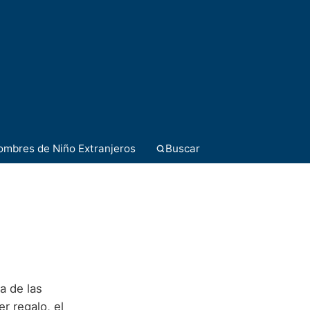
ombres de Niño Extranjeros
Buscar
a de las
r regalo, el