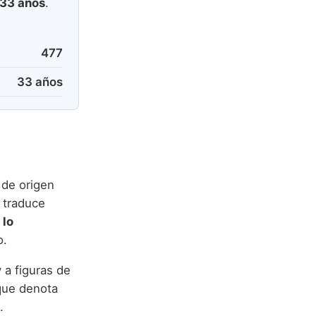
33 años
.
477
33 años
 de origen
 traduce
 lo
o.
 a figuras de
que denota
.