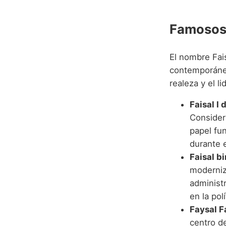
Famosos 
El nombre Fais
contemporánea
realeza y el l
Faisal I 
Consider
papel fun
durante 
Faisal b
moderniz
administr
en la pol
Faysal Fa
centro d