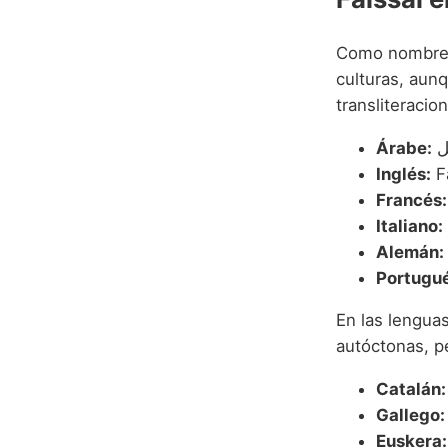
Como nombre d
culturas, aunq
transliteracio
Árabe:
Inglés:
Fa
Francés:
Italiano:
Alemán:
Portugué
En las lenguas
autóctonas, pe
Catalán:
Gallego:
Euskera: