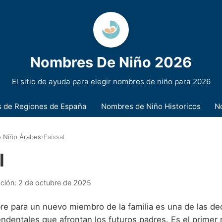
Nombres De Niño 2026
El sitio de ayuda para elegir nombres de niño para 2026
 de Regiones de España
Nombres de Niño Historicos
N
 Niño Árabes
›
Faissal
l
ación:
2 de octubre de 2025
bre para un nuevo miembro de la familia es una de las d
endentales que afrontan los futuros padres. Es el primer r