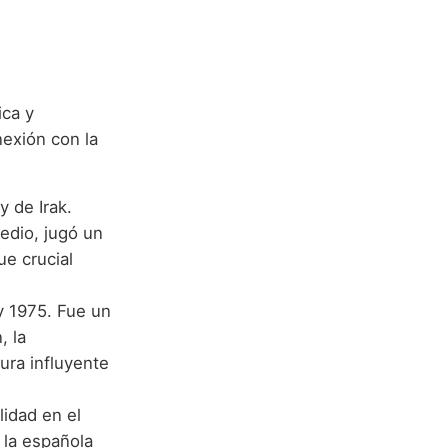
ica y
exión con la
 de Irak.
edio, jugó un
ue crucial
y 1975. Fue un
, la
gura influyente
lidad en el
 la española