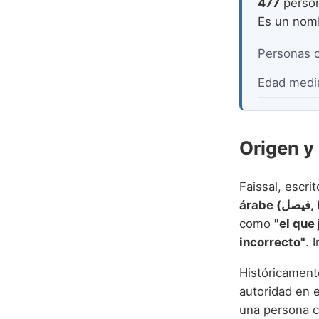
477
perso
Es un no
Personas 
Edad medi
Origen y 
Faissal, escr
ára
como
"el que
incorrecto"
. 
Históricament
autoridad en 
una persona c