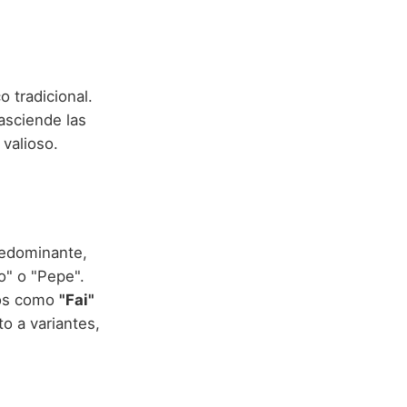
o tradicional.
asciende las
 valioso.
redominante,
o" o "Pepe".
vos como
"Fai"
o a variantes,