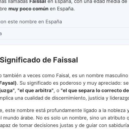
nas llamadas
Faissal
en España, con una edad media de
mbre
muy poco común
en España.
con este nombre en España
a
Significado de Faissal
ito también a veces como Faisal, es un nombre masculino
be (فيصل, Faysal)
. Su significado es poderoso y muy apreciado: se
 juzga"
,
"el que arbitra"
, o
"el que separa lo correcto de
Implica una cualidad de discernimiento, justicia y liderazg
e, este nombre está profundamente ligado a la nobleza y
el mundo árabe. No es solo un nombre, sino un atributo 
apaz de tomar decisiones justas y de guiar con sabiduría