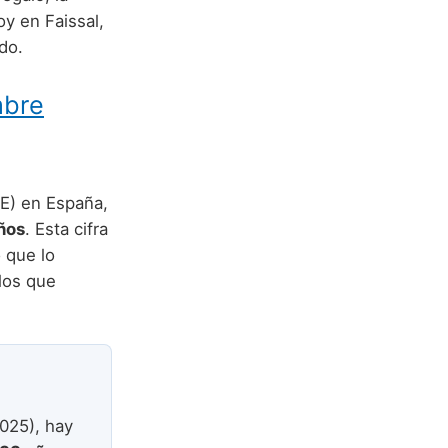
y en Faissal,
do.
mbre
NE) en España,
ños
. Esta cifra
 que lo
los que
025), hay