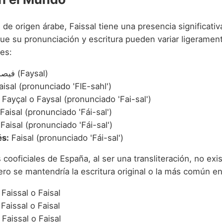
e origen árabe, Faissal tiene una presencia significativ
ue su pronunciación y escritura pueden variar ligerament
nes:
فيصل (Faysal)
isal (pronunciado 'FIE-sahl')
Fayçal o Faysal (pronunciado 'Fai-sal')
Faisal (pronunciado 'Fái-sal')
Faisal (pronunciado 'Fái-sal')
s:
Faisal (pronunciado 'Fái-sal')
 cooficiales de España, al ser una transliteración, no exi
ro se mantendría la escritura original o la más común en
Faissal o Faisal
Faissal o Faisal
Faissal o Faisal