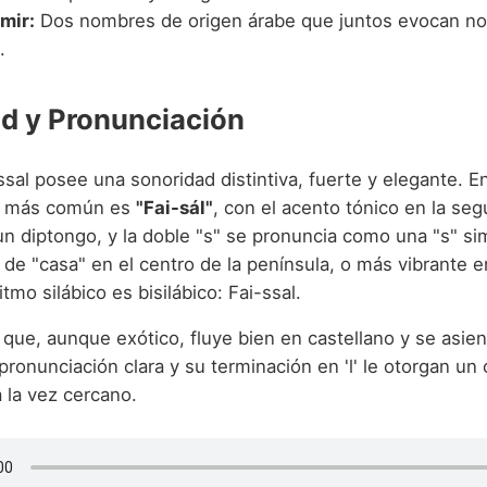
mir:
Dos nombres de origen árabe que juntos evocan no
.
d y Pronunciación
sal posee una sonoridad distintiva, fuerte y elegante. En
n más común es
"Fai-sál"
, con el acento tónico en la seg
un diptongo, y la doble "s" se pronuncia como una "s" si
s" de "casa" en el centro de la península, o más vibrante e
itmo silábico es bisilábico: Fai-ssal.
que, aunque exótico, fluye bien en castellano y se asie
pronunciación clara y su terminación en 'l' le otorgan un 
a la vez cercano.