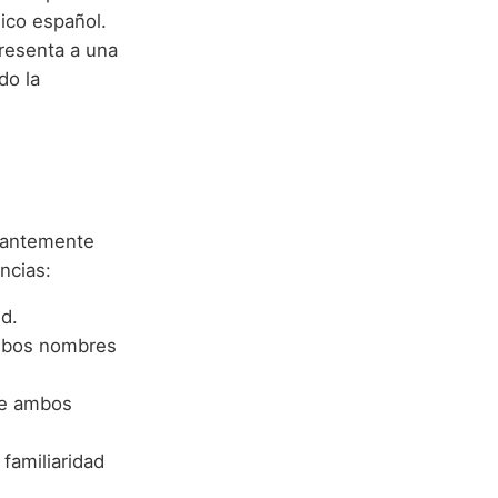
lico español.
presenta a una
do la
egantemente
ncias:
id.
ambos nombres
 de ambos
familiaridad