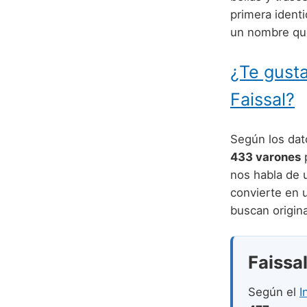
primera ident
un nombre que
¿Te gusta
Faissal?
Según los dato
433 varones
p
nos habla de u
convierte en 
buscan origina
Faissal
Según el
I