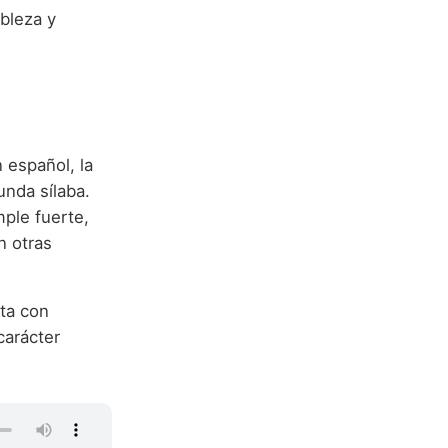
bleza y
 español, la
unda sílaba.
mple fuerte,
n otras
nta con
carácter