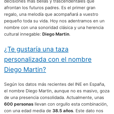
Nombres de Niño Alemanes
Buscar
decisiones más bellas y trascendentales que
Nombres de niño que empiezan por E
afrontan los futuros padres. Es el primer gran
Nombres de Niño Baleares
Nombres de Niño Egipcios
Nombres de Niño Americanos
regalo, una melodía que acompañará a vuestro
Nombres de niño que empiezan por F
Nombres de Niño Canarios
Nombres de Niño Griegos
Nombres de Niño Arabes
pequeño toda su vida. Hoy nos adentramos en un
Nombres de niño que empiezan por G
nombre con una sonoridad clásica y una herencia
Nombres de Niño Cantabros
Nombres de Niño Mitologicos
Nombres de Niño Chinos
cultural innegable:
Diego Martin
.
Nombres de niño que empiezan por H
Nombres de Niño Castellanos
Nombres de Niño Romanos
Nombres de Niño Franceses
Nombres de niño que empiezan por I
¿Te gustaría una taza
Nombres de Niño Catalanes
Nombres de Niño Vikingos
Nombres de Niño Hispanoamericanos
Nombres de niño que empiezan por J
Nombres de Niño Extremeños
personalizada con el nombre
Nombres de Niño Ingleses
Nombres de niño que empiezan por K
Nombres de Niño Gallegos
Diego Martin?
Nombres de Niño Italianos
Nombres de niño que empiezan por L
Nombres de Niño Madrileños
Nombres de Niño Japoneses
Según los datos más recientes del INE en España,
Nombres de niño que empiezan por M
Nombres de Niño Murcianos
Nombres de Niño Judíos
el nombre Diego Martin, aunque no es masivo, goza
Nombres de niño que empiezan por N
de una presencia consolidada. Actualmente, unas
Nombres de Niño Navarros
Nombres de Niño Marroquíes
600 personas
llevan con orgullo esta combinación,
Nombres de niño que empiezan por O
Nombres de Niño Riojanos
Nombres de Niño Portugueses
con una edad media de
38.5 años
. Este dato nos