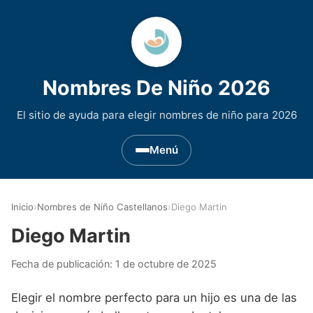
Nombres De Niño 2026
El sitio de ayuda para elegir nombres de niño para 2026
Menú
Nombres de Niño por Inicial
▾
Inicio
›
Nombres de Niño Castellanos
›
Diego Martin
Nombres de niño que empiezan por A
Nombres de Regiones de España
▾
Diego Martin
Nombres de niño que empiezan por B
Nombres de Niño Andaluces
Nombres de Niño Historicos
▾
Fecha de publicación:
1 de octubre de 2025
Nombres de niño que empiezan por C
Nombres de Niño Aragoneses
Nombres de niño de Origen Biblico
Nombres de Niño Extranjeros
▾
Elegir el nombre perfecto para un hijo es una de las
Nombres de niño que empiezan por D
Nombres de Niño Asturianos
Nombres de Niño Celtas