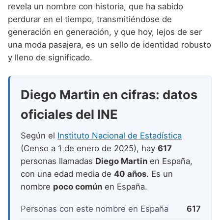
Nombres de niño que empiezan por P
revela un nombre con historia, que ha sabido
Nombres de Niño Valencianos
Nombres de Niño Rumanos
perdurar en el tiempo, transmitiéndose de
Nombres de niño que empiezan por Q
Nombres de Niño Vascos
Nombres de Niño Rusos
generación en generación, y que hoy, lejos de ser
Nombres de niño que empiezan por R
una moda pasajera, es un sello de identidad robusto
Nombres de Niño Suecos
y lleno de significado.
Nombres de niño que empiezan por S
Nombres de niño que empiezan por T
Diego Martin en cifras: datos
Nombres de niño que empiezan por U
oficiales del INE
Nombres de niño que empiezan por V
Según el
Instituto Nacional de Estadística
Nombres de niño que empiezan por W
(Censo a 1 de enero de 2025), hay
617
Nombres de niño que empiezan por X
personas llamadas
Diego Martin
en España,
con una edad media de
40 años
. Es un
Nombres de niño que empiezan por Y
nombre
poco común
en España.
Nombres de niño que empiezan por Z
Personas con este nombre en España
617