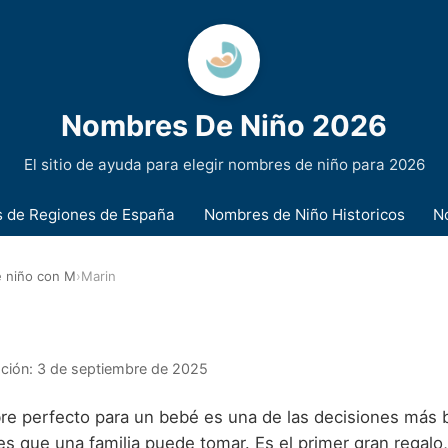
Nombres De Niño 2026
El sitio de ayuda para elegir nombres de niño para 2026
 de Regiones de España
Nombres de Niño Historicos
N
 niño con M
›
Marin
ación:
3 de septiembre de 2025
bre perfecto para un bebé es una de las decisiones más b
s que una familia puede tomar. Es el primer gran regalo,