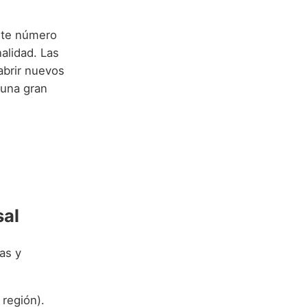
ste número
nalidad. Las
abrir nuevos
 una gran
sal
as y
 región).