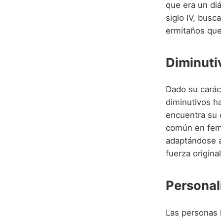
que era un di
siglo IV, bus
ermitaños que 
Diminuti
Dado su carác
diminutivos ha
encuentra su 
común en fem
adaptándose al
fuerza original
Personal
Las personas 