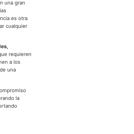
on una gran
ias
ncia es otra
ar cualquier
les,
que requieren
men a los
sde una
compromiso
orando la
portando