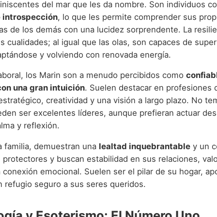
iniscentes del mar que les da nombre. Son individuos c
 introspección
, lo que les permite comprender sus prop
as de los demás con una lucidez sorprendente. La resilie
 cualidades; al igual que las olas, son capaces de super
aptándose y volviendo con renovada energía.
laboral, los Marin son a menudo percibidos como
confiab
on una gran intuición
. Suelen destacar en profesiones 
tratégico, creatividad y una visión a largo plazo. No te
eden ser excelentes líderes, aunque prefieran actuar de
lma y reflexión.
la familia, demuestran una
lealtad inquebrantable
y un 
 protectores y buscan estabilidad en sus relaciones, val
a conexión emocional. Suelen ser el pilar de su hogar, a
n refugio seguro a sus seres queridos.
gía y Esoterismo: El Número Uno