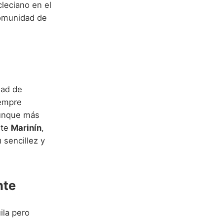
leciano en el
comunidad de
dad de
iempre
unque más
nte
Marinín
,
 sencillez y
nte
ila pero