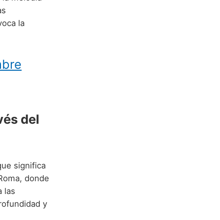
as
oca la
mbre
vés del
que significa
a Roma, donde
 las
profundidad y