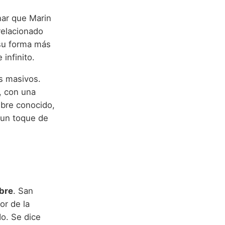
nar que Marin
relacionado
 su forma más
infinito.
s masivos.
, con una
mbre conocido,
 un toque de
bre
. San
or de la
o. Se dice