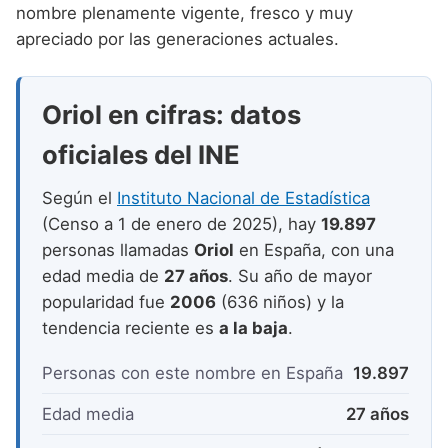
Nombres de niño que empiezan por P
nombre plenamente vigente, fresco y muy
Nombres de Niño Valencianos
Nombres de Niño Rumanos
apreciado por las generaciones actuales.
Nombres de niño que empiezan por Q
Nombres de Niño Vascos
Nombres de Niño Rusos
Nombres de niño que empiezan por R
Nombres de Niño Suecos
Oriol en cifras: datos
Nombres de niño que empiezan por S
oficiales del INE
Nombres de niño que empiezan por T
Según el
Instituto Nacional de Estadística
Nombres de niño que empiezan por U
(Censo a 1 de enero de 2025), hay
19.897
Nombres de niño que empiezan por V
personas llamadas
Oriol
en España, con una
edad media de
27 años
. Su año de mayor
Nombres de niño que empiezan por W
popularidad fue
2006
(636 niños) y la
Nombres de niño que empiezan por X
tendencia reciente es
a la baja
.
Nombres de niño que empiezan por Y
Personas con este nombre en España
19.897
Nombres de niño que empiezan por Z
Edad media
27 años