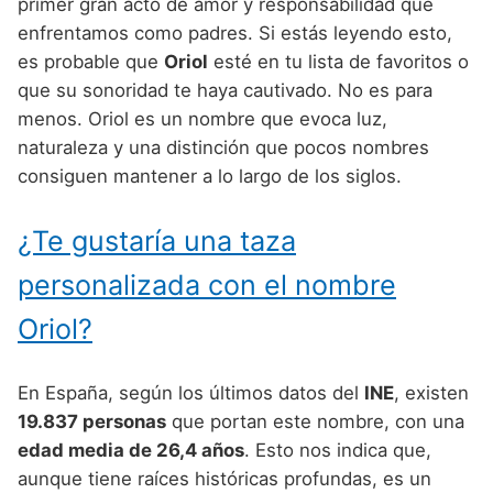
Nombres de Niño Alemanes
Buscar
primer gran acto de amor y responsabilidad que
Nombres de niño que empiezan por E
enfrentamos como padres. Si estás leyendo esto,
Nombres de Niño Baleares
Nombres de Niño Egipcios
Nombres de Niño Americanos
es probable que
Oriol
esté en tu lista de favoritos o
Nombres de niño que empiezan por F
Nombres de Niño Canarios
Nombres de Niño Griegos
Nombres de Niño Arabes
que su sonoridad te haya cautivado. No es para
Nombres de niño que empiezan por G
menos. Oriol es un nombre que evoca luz,
Nombres de Niño Cantabros
Nombres de Niño Mitologicos
Nombres de Niño Chinos
naturaleza y una distinción que pocos nombres
Nombres de niño que empiezan por H
Nombres de Niño Castellanos
Nombres de Niño Romanos
Nombres de Niño Franceses
consiguen mantener a lo largo de los siglos.
Nombres de niño que empiezan por I
Nombres de Niño Catalanes
Nombres de Niño Vikingos
Nombres de Niño Hispanoamericanos
¿Te gustaría una taza
Nombres de niño que empiezan por J
Nombres de Niño Extremeños
Nombres de Niño Ingleses
personalizada con el nombre
Nombres de niño que empiezan por K
Nombres de Niño Gallegos
Nombres de Niño Italianos
Oriol?
Nombres de niño que empiezan por L
Nombres de Niño Madrileños
Nombres de Niño Japoneses
Nombres de niño que empiezan por M
Nombres de Niño Murcianos
Nombres de Niño Judíos
En España, según los últimos datos del
INE
, existen
Nombres de niño que empiezan por N
19.837 personas
que portan este nombre, con una
Nombres de Niño Navarros
Nombres de Niño Marroquíes
edad media de 26,4 años
. Esto nos indica que,
Nombres de niño que empiezan por O
Nombres de Niño Riojanos
Nombres de Niño Portugueses
aunque tiene raíces históricas profundas, es un