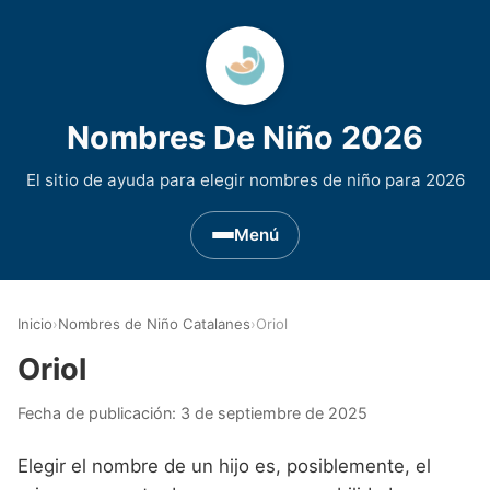
Nombres De Niño 2026
El sitio de ayuda para elegir nombres de niño para 2026
Menú
Nombres de Niño por Inicial
▾
Inicio
›
Nombres de Niño Catalanes
›
Oriol
Nombres de niño que empiezan por A
Nombres de Regiones de España
▾
Oriol
Nombres de niño que empiezan por B
Nombres de Niño Andaluces
Nombres de Niño Historicos
▾
Fecha de publicación:
3 de septiembre de 2025
Nombres de niño que empiezan por C
Nombres de Niño Aragoneses
Nombres de niño de Origen Biblico
Nombres de Niño Extranjeros
▾
Elegir el nombre de un hijo es, posiblemente, el
Nombres de niño que empiezan por D
Nombres de Niño Asturianos
Nombres de Niño Celtas