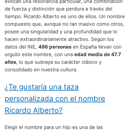
Nombres de Niño Alemanes
Buscar
evocan una resonancia particular, una combinación
Nombres de niño que empiezan por E
de fuerza y distinción que perdura a través del
Nombres de Niño Baleares
Nombres de Niño Egipcios
Nombres de Niño Americanos
tiempo. Ricardo Alberto es uno de ellos. Un nombre
Nombres de niño que empiezan por F
Nombres de Niño Canarios
Nombres de Niño Griegos
Nombres de Niño Arabes
compuesto que, aunque no tan masivo como otros,
Nombres de niño que empiezan por G
posee una singularidad y una profundidad que lo
Nombres de Niño Cantabros
Nombres de Niño Mitologicos
Nombres de Niño Chinos
hacen extraordinariamente atractivo. Según los
Nombres de niño que empiezan por H
Nombres de Niño Castellanos
Nombres de Niño Romanos
Nombres de Niño Franceses
datos del INE,
496 personas
en España llevan con
Nombres de niño que empiezan por I
orgullo este nombre, con una
edad media de 47.7
Nombres de Niño Catalanes
Nombres de Niño Vikingos
Nombres de Niño Hispanoamericanos
años
, lo que subraya su carácter clásico y
Nombres de niño que empiezan por J
Nombres de Niño Extremeños
Nombres de Niño Ingleses
consolidado en nuestra cultura.
Nombres de niño que empiezan por K
Nombres de Niño Gallegos
Nombres de Niño Italianos
¿Te gustaría una taza
Nombres de niño que empiezan por L
Nombres de Niño Madrileños
Nombres de Niño Japoneses
personalizada con el nombre
Nombres de niño que empiezan por M
Nombres de Niño Murcianos
Nombres de Niño Judíos
Ricardo Alberto?
Nombres de niño que empiezan por N
Nombres de Niño Navarros
Nombres de Niño Marroquíes
Nombres de niño que empiezan por O
Nombres de Niño Riojanos
Nombres de Niño Portugueses
Elegir el nombre para un hijo es una de las