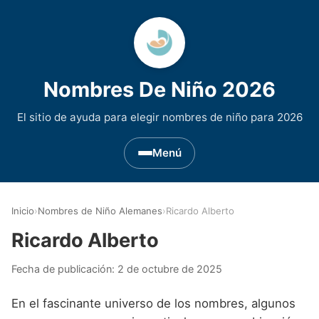
Nombres De Niño 2026
El sitio de ayuda para elegir nombres de niño para 2026
Menú
Nombres de Niño por Inicial
▾
Inicio
›
Nombres de Niño Alemanes
›
Ricardo Alberto
Nombres de niño que empiezan por A
Nombres de Regiones de España
▾
Ricardo Alberto
Nombres de niño que empiezan por B
Nombres de Niño Andaluces
Nombres de Niño Historicos
▾
Fecha de publicación:
2 de octubre de 2025
Nombres de niño que empiezan por C
Nombres de Niño Aragoneses
Nombres de niño de Origen Biblico
Nombres de Niño Extranjeros
▾
En el fascinante universo de los nombres, algunos
Nombres de niño que empiezan por D
Nombres de Niño Asturianos
Nombres de Niño Celtas