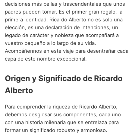
Nombres de niño que empiezan por P
decisiones más bellas y trascendentales que unos
Nombres de Niño Valencianos
Nombres de Niño Rumanos
padres pueden tomar. Es el primer gran regalo, la
Nombres de niño que empiezan por Q
Nombres de Niño Vascos
Nombres de Niño Rusos
primera identidad. Ricardo Alberto no es solo una
Nombres de niño que empiezan por R
elección, es una declaración de intenciones, un
Nombres de Niño Suecos
legado de carácter y nobleza que acompañará a
Nombres de niño que empiezan por S
vuestro pequeño a lo largo de su vida.
Nombres de niño que empiezan por T
Acompáñennos en este viaje para desentrañar cada
capa de este nombre excepcional.
Nombres de niño que empiezan por U
Nombres de niño que empiezan por V
Origen y Significado de Ricardo
Nombres de niño que empiezan por W
Alberto
Nombres de niño que empiezan por X
Para comprender la riqueza de Ricardo Alberto,
Nombres de niño que empiezan por Y
debemos desglosar sus componentes, cada uno
Nombres de niño que empiezan por Z
con una historia milenaria que se entrelaza para
formar un significado robusto y armonioso.