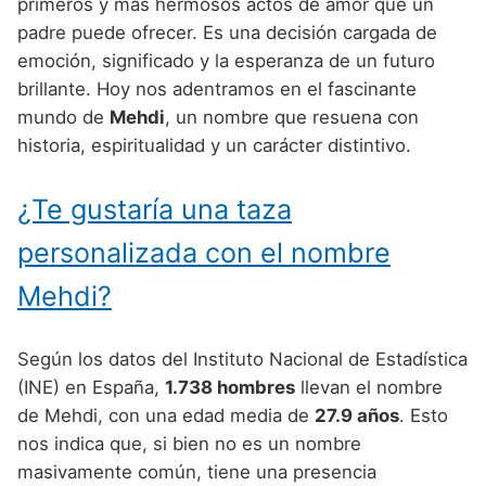
Nombres de Niño Alemanes
Buscar
primeros y más hermosos actos de amor que un
Nombres de niño que empiezan por E
padre puede ofrecer. Es una decisión cargada de
Nombres de Niño Baleares
Nombres de Niño Egipcios
Nombres de Niño Americanos
emoción, significado y la esperanza de un futuro
Nombres de niño que empiezan por F
Nombres de Niño Canarios
Nombres de Niño Griegos
Nombres de Niño Arabes
brillante. Hoy nos adentramos en el fascinante
Nombres de niño que empiezan por G
mundo de
Mehdi
, un nombre que resuena con
Nombres de Niño Cantabros
Nombres de Niño Mitologicos
Nombres de Niño Chinos
historia, espiritualidad y un carácter distintivo.
Nombres de niño que empiezan por H
Nombres de Niño Castellanos
Nombres de Niño Romanos
Nombres de Niño Franceses
Nombres de niño que empiezan por I
¿Te gustaría una taza
Nombres de Niño Catalanes
Nombres de Niño Vikingos
Nombres de Niño Hispanoamericanos
Nombres de niño que empiezan por J
Nombres de Niño Extremeños
personalizada con el nombre
Nombres de Niño Ingleses
Nombres de niño que empiezan por K
Nombres de Niño Gallegos
Mehdi?
Nombres de Niño Italianos
Nombres de niño que empiezan por L
Nombres de Niño Madrileños
Nombres de Niño Japoneses
Según los datos del Instituto Nacional de Estadística
Nombres de niño que empiezan por M
Nombres de Niño Murcianos
Nombres de Niño Judíos
(INE) en España,
1.738 hombres
llevan el nombre
Nombres de niño que empiezan por N
de Mehdi, con una edad media de
27.9 años
. Esto
Nombres de Niño Navarros
Nombres de Niño Marroquíes
nos indica que, si bien no es un nombre
Nombres de niño que empiezan por O
Nombres de Niño Riojanos
Nombres de Niño Portugueses
masivamente común, tiene una presencia