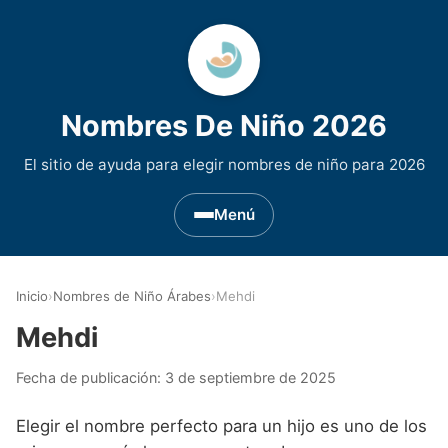
Nombres De Niño 2026
El sitio de ayuda para elegir nombres de niño para 2026
Menú
Nombres de Niño por Inicial
▾
Inicio
›
Nombres de Niño Árabes
›
Mehdi
Nombres de niño que empiezan por A
Nombres de Regiones de España
▾
Mehdi
Nombres de niño que empiezan por B
Nombres de Niño Andaluces
Nombres de Niño Historicos
▾
Fecha de publicación:
3 de septiembre de 2025
Nombres de niño que empiezan por C
Nombres de Niño Aragoneses
Nombres de niño de Origen Biblico
Nombres de Niño Extranjeros
▾
Elegir el nombre perfecto para un hijo es uno de los
Nombres de niño que empiezan por D
Nombres de Niño Asturianos
Nombres de Niño Celtas