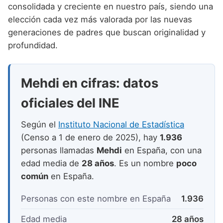
Nombres de niño que empiezan por P
consolidada y creciente en nuestro país, siendo una
Nombres de Niño Valencianos
Nombres de Niño Rumanos
elección cada vez más valorada por las nuevas
Nombres de niño que empiezan por Q
Nombres de Niño Vascos
Nombres de Niño Rusos
generaciones de padres que buscan originalidad y
Nombres de niño que empiezan por R
profundidad.
Nombres de Niño Suecos
Nombres de niño que empiezan por S
Mehdi en cifras: datos
Nombres de niño que empiezan por T
oficiales del INE
Nombres de niño que empiezan por U
Nombres de niño que empiezan por V
Según el
Instituto Nacional de Estadística
(Censo a 1 de enero de 2025), hay
1.936
Nombres de niño que empiezan por W
personas llamadas
Mehdi
en España, con una
Nombres de niño que empiezan por X
edad media de
28 años
. Es un nombre
poco
común
en España.
Nombres de niño que empiezan por Y
Personas con este nombre en España
1.936
Nombres de niño que empiezan por Z
Edad media
28 años