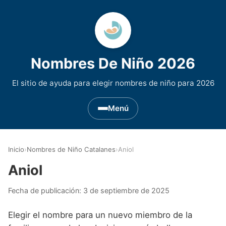
Nombres De Niño 2026
El sitio de ayuda para elegir nombres de niño para 2026
Menú
Nombres de Niño por Inicial
▾
Inicio
›
Nombres de Niño Catalanes
›
Aniol
Nombres de niño que empiezan por A
Nombres de Regiones de España
▾
Aniol
Nombres de niño que empiezan por B
Nombres de Niño Andaluces
Nombres de Niño Historicos
▾
Fecha de publicación:
3 de septiembre de 2025
Nombres de niño que empiezan por C
Nombres de Niño Aragoneses
Nombres de niño de Origen Biblico
Nombres de Niño Extranjeros
▾
Elegir el nombre para un nuevo miembro de la
Nombres de niño que empiezan por D
Nombres de Niño Asturianos
Nombres de Niño Celtas