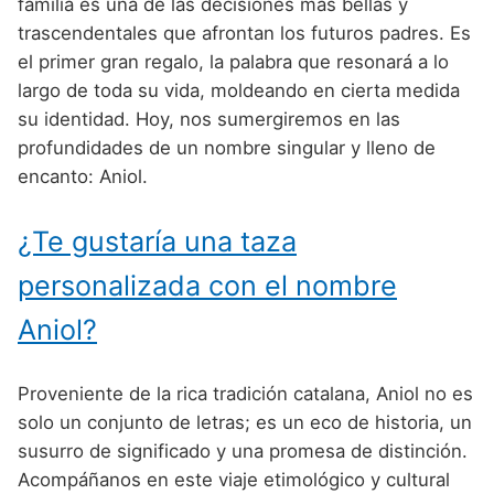
Nombres de Niño Alemanes
Buscar
familia es una de las decisiones más bellas y
Nombres de niño que empiezan por E
trascendentales que afrontan los futuros padres. Es
Nombres de Niño Baleares
Nombres de Niño Egipcios
Nombres de Niño Americanos
el primer gran regalo, la palabra que resonará a lo
Nombres de niño que empiezan por F
Nombres de Niño Canarios
Nombres de Niño Griegos
Nombres de Niño Arabes
largo de toda su vida, moldeando en cierta medida
Nombres de niño que empiezan por G
su identidad. Hoy, nos sumergiremos en las
Nombres de Niño Cantabros
Nombres de Niño Mitologicos
Nombres de Niño Chinos
profundidades de un nombre singular y lleno de
Nombres de niño que empiezan por H
Nombres de Niño Castellanos
Nombres de Niño Romanos
Nombres de Niño Franceses
encanto: Aniol.
Nombres de niño que empiezan por I
Nombres de Niño Catalanes
Nombres de Niño Vikingos
Nombres de Niño Hispanoamericanos
¿Te gustaría una taza
Nombres de niño que empiezan por J
Nombres de Niño Extremeños
Nombres de Niño Ingleses
personalizada con el nombre
Nombres de niño que empiezan por K
Nombres de Niño Gallegos
Nombres de Niño Italianos
Aniol?
Nombres de niño que empiezan por L
Nombres de Niño Madrileños
Nombres de Niño Japoneses
Nombres de niño que empiezan por M
Nombres de Niño Murcianos
Nombres de Niño Judíos
Proveniente de la rica tradición catalana, Aniol no es
Nombres de niño que empiezan por N
solo un conjunto de letras; es un eco de historia, un
Nombres de Niño Navarros
Nombres de Niño Marroquíes
susurro de significado y una promesa de distinción.
Nombres de niño que empiezan por O
Nombres de Niño Riojanos
Nombres de Niño Portugueses
Acompáñanos en este viaje etimológico y cultural