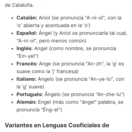
de Cataluña.
Catalán:
Aniol (se pronuncia "A-ni-ol", con la
'o' abierta y acentuada en la 'o')
Español:
Ángel (y Aniol se pronunciaría tal cual,
"A-ni-ol", pero menos común)
Inglés:
Angel (como nombre, se pronuncia
"Ein-yel")
Francés:
Ange (se pronuncia "An-zh", la 'g' es
suave como la 'j' francesa)
Italiano:
Angelo (se pronuncia "An-ye-lo", con
la 'g' suave)
Portugués:
Ângelo (se pronuncia "An-zhe-lu")
Alemán:
Engel (más como "ángel" palabra, se
pronuncia "Éng-el")
Variantes en Lenguas Cooficiales de