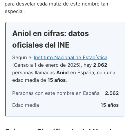
Nombres de niño que empiezan por P
para desvelar cada matiz de este nombre tan
Nombres de Niño Valencianos
Nombres de Niño Rumanos
especial.
Nombres de niño que empiezan por Q
Nombres de Niño Vascos
Nombres de Niño Rusos
Nombres de niño que empiezan por R
Nombres de Niño Suecos
Aniol en cifras: datos
Nombres de niño que empiezan por S
oficiales del INE
Nombres de niño que empiezan por T
Según el
Instituto Nacional de Estadística
Nombres de niño que empiezan por U
(Censo a 1 de enero de 2025), hay
2.062
Nombres de niño que empiezan por V
personas llamadas
Aniol
en España, con una
edad media de
15 años
.
Nombres de niño que empiezan por W
Personas con este nombre en España
2.062
Nombres de niño que empiezan por X
Nombres de niño que empiezan por Y
Edad media
15 años
Nombres de niño que empiezan por Z