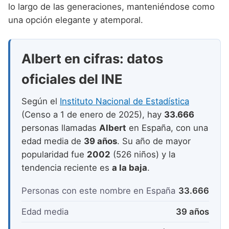
Nombres de niño que empiezan por P
lo largo de las generaciones, manteniéndose como
Nombres de Niño Valencianos
Nombres de Niño Rumanos
una opción elegante y atemporal.
Nombres de niño que empiezan por Q
Nombres de Niño Vascos
Nombres de Niño Rusos
Nombres de niño que empiezan por R
Nombres de Niño Suecos
Albert en cifras: datos
Nombres de niño que empiezan por S
oficiales del INE
Nombres de niño que empiezan por T
Según el
Instituto Nacional de Estadística
Nombres de niño que empiezan por U
(Censo a 1 de enero de 2025), hay
33.666
Nombres de niño que empiezan por V
personas llamadas
Albert
en España, con una
edad media de
39 años
. Su año de mayor
Nombres de niño que empiezan por W
popularidad fue
2002
(526 niños) y la
Nombres de niño que empiezan por X
tendencia reciente es
a la baja
.
Nombres de niño que empiezan por Y
Personas con este nombre en España
33.666
Nombres de niño que empiezan por Z
Edad media
39 años