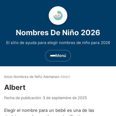
Nombres De Niño 2026
El sitio de ayuda para elegir nombres de niño para 2026
Menú
Nombres de Niño por Inicial
▾
Inicio
›
Nombres de Niño Alemanes
›
Albert
Nombres de niño que empiezan por A
Nombres de Regiones de España
▾
Albert
Nombres de niño que empiezan por B
Nombres de Niño Andaluces
Nombres de Niño Historicos
▾
Fecha de publicación:
3 de septiembre de 2025
Nombres de niño que empiezan por C
Nombres de Niño Aragoneses
Nombres de niño de Origen Biblico
Nombres de Niño Extranjeros
▾
Elegir el nombre para un bebé es una de las
Nombres de niño que empiezan por D
Nombres de Niño Asturianos
Nombres de Niño Celtas