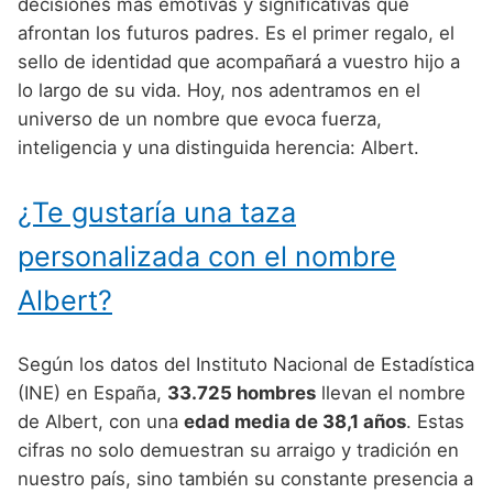
Nombres de Niño Alemanes
Buscar
decisiones más emotivas y significativas que
Nombres de niño que empiezan por E
afrontan los futuros padres. Es el primer regalo, el
Nombres de Niño Baleares
Nombres de Niño Egipcios
Nombres de Niño Americanos
sello de identidad que acompañará a vuestro hijo a
Nombres de niño que empiezan por F
Nombres de Niño Canarios
Nombres de Niño Griegos
Nombres de Niño Arabes
lo largo de su vida. Hoy, nos adentramos en el
Nombres de niño que empiezan por G
universo de un nombre que evoca fuerza,
Nombres de Niño Cantabros
Nombres de Niño Mitologicos
Nombres de Niño Chinos
inteligencia y una distinguida herencia: Albert.
Nombres de niño que empiezan por H
Nombres de Niño Castellanos
Nombres de Niño Romanos
Nombres de Niño Franceses
Nombres de niño que empiezan por I
¿Te gustaría una taza
Nombres de Niño Catalanes
Nombres de Niño Vikingos
Nombres de Niño Hispanoamericanos
Nombres de niño que empiezan por J
Nombres de Niño Extremeños
personalizada con el nombre
Nombres de Niño Ingleses
Nombres de niño que empiezan por K
Nombres de Niño Gallegos
Albert?
Nombres de Niño Italianos
Nombres de niño que empiezan por L
Nombres de Niño Madrileños
Nombres de Niño Japoneses
Según los datos del Instituto Nacional de Estadística
Nombres de niño que empiezan por M
Nombres de Niño Murcianos
Nombres de Niño Judíos
(INE) en España,
33.725 hombres
llevan el nombre
Nombres de niño que empiezan por N
de Albert, con una
edad media de 38,1 años
. Estas
Nombres de Niño Navarros
Nombres de Niño Marroquíes
cifras no solo demuestran su arraigo y tradición en
Nombres de niño que empiezan por O
Nombres de Niño Riojanos
Nombres de Niño Portugueses
nuestro país, sino también su constante presencia a