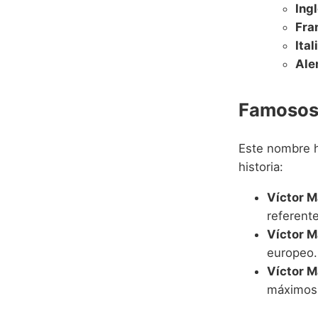
Ingl
Fra
Ital
Ale
Famosos 
Este nombre ha
historia:
Víctor M
referent
Víctor Ma
europeo.
Víctor M
máximos 