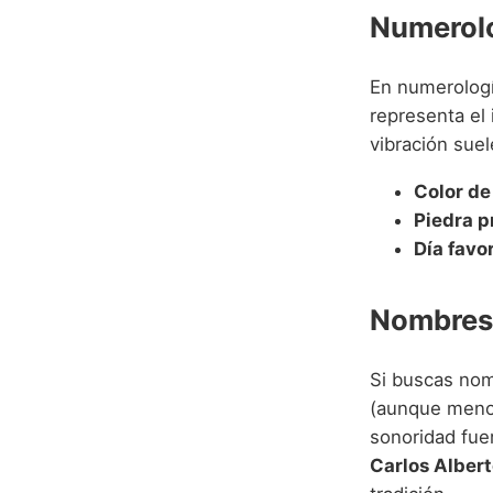
Numerolo
En numerologí
representa el 
vibración sue
Color de 
Piedra p
Día favo
Nombres 
Si buscas nom
(aunque menos
sonoridad fue
Carlos Albert