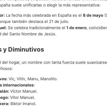
spaña suele unificarlas o elegir la más representativa:
or:
La fecha más celebrada en España es el
8 de mayo
(
unque también destaca el 21 de julio.
uel:
Se celebra tradicionalmente el
1 de enero
, coincidie
ad del Santo Nombre de Jesús.
s y Diminutivos
ad del hogar, un nombre con tanta fuerza suele suavizars
iñosos:
vos:
Vic, Vitín, Manu, Manolito.
s internacionales:
alán:
Víctor Manuel.
lego:
Vítor Manuel.
kera:
Biktor Imanol.