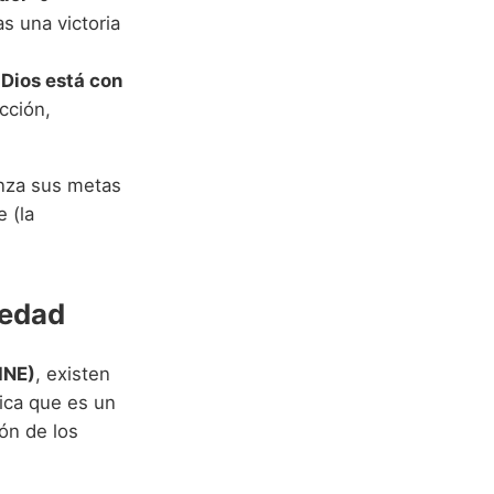
as una victoria
'Dios está con
cción,
anza sus metas
 (la
 edad
INE)
, existen
ica que es un
ón de los