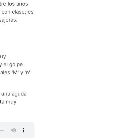
re los años
con clase; es
sajeras.
muy
y el golpe
les 'M' y 'n'
e una aguda
lta muy