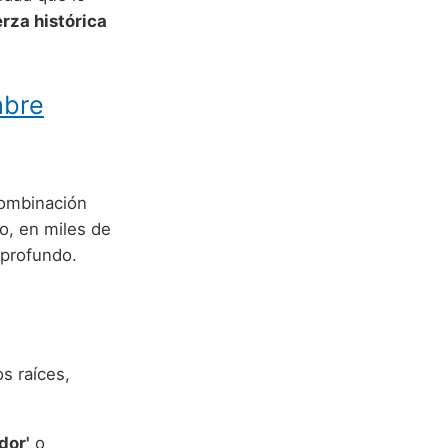
erza histórica
mbre
combinación
o, en miles de
profundo.
s raíces,
dor'
o