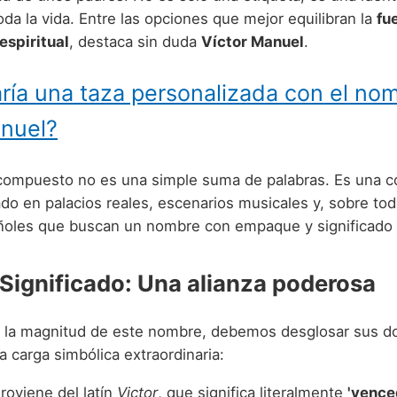
da la vida. Entre las opciones que mejor equilibran la
fu
espiritual
, destaca sin duda
Víctor Manuel
.
ría una taza personalizada con el no
anuel?
compuesto no es una simple suma de palabras. Es una 
do en palacios reales, escenarios musicales y, sobre tod
oles que buscan un nombre con empaque y significado 
 Significado: Una alianza poderosa
 la magnitud de este nombre, debemos desglosar sus do
 carga simbólica extraordinaria:
roviene del latín
Victor
, que significa literalmente
'vence