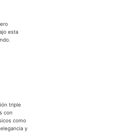
mero
ajo esta
undo.
ón triple
s con
ásicos como
 elegancia y