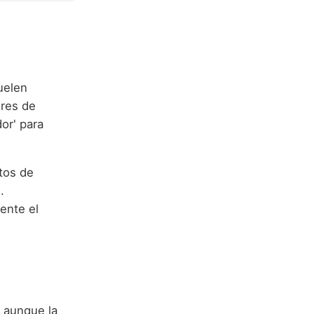
uelen
res de
or' para
tos de
.
ente el
 aunque la