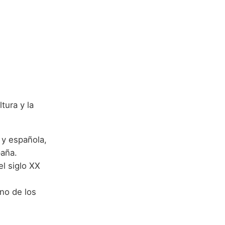
tura y la
 y española,
paña.
el siglo XX
no de los