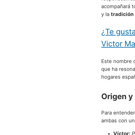
acompañará to
y la
tradición 
¿Te gusta
Victor M
Este nombre 
que ha resona
hogares españ
Origen y
Para entender
ambas con una
Víctor:
P