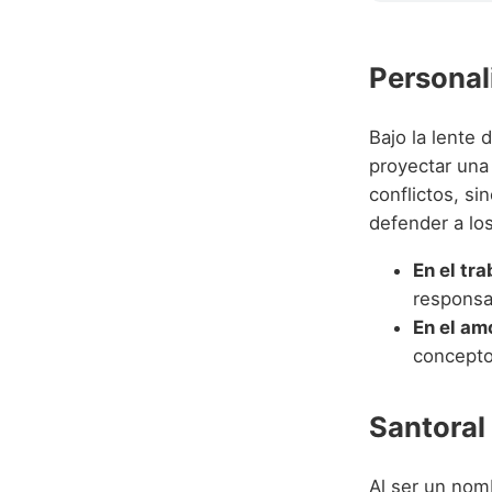
Personal
Bajo la lente 
proyectar una
conflictos, si
defender a lo
En el tra
responsab
En el am
concepto 
Santoral
Al ser un nom