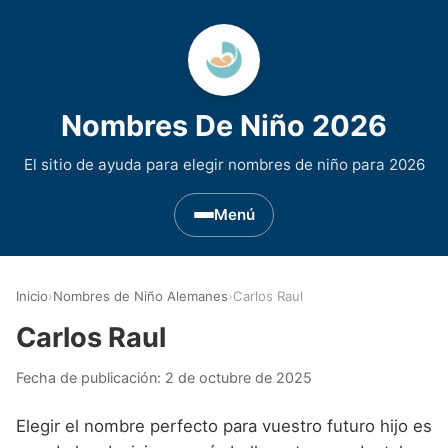
Nombres De Niño 2026
El sitio de ayuda para elegir nombres de niño para 2026
Menú
Nombres de Niño por Inicial
▾
Inicio
›
Nombres de Niño Alemanes
›
Carlos Raul
Nombres de niño que empiezan por A
Nombres de Regiones de España
▾
Carlos Raul
Nombres de niño que empiezan por B
Nombres de Niño Andaluces
Nombres de Niño Historicos
▾
Fecha de publicación:
2 de octubre de 2025
Nombres de niño que empiezan por C
Nombres de Niño Aragoneses
Nombres de niño de Origen Biblico
Nombres de Niño Extranjeros
▾
Elegir el nombre perfecto para vuestro futuro hijo es
Nombres de niño que empiezan por D
Nombres de Niño Asturianos
Nombres de Niño Celtas