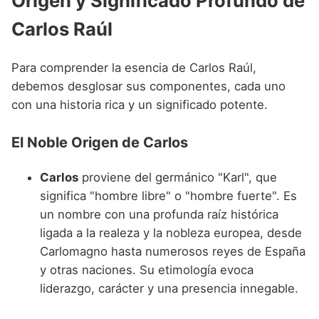
Origen y Significado Profundo de
Nombres de niño que empiezan por P
Nombres de Niño Valencianos
Nombres de Niño Rumanos
Carlos Raúl
Nombres de niño que empiezan por Q
Nombres de Niño Vascos
Nombres de Niño Rusos
Nombres de niño que empiezan por R
Para comprender la esencia de Carlos Raúl,
Nombres de Niño Suecos
debemos desglosar sus componentes, cada uno
Nombres de niño que empiezan por S
con una historia rica y un significado potente.
Nombres de niño que empiezan por T
El Noble Origen de Carlos
Nombres de niño que empiezan por U
Nombres de niño que empiezan por V
Carlos
proviene del germánico "Karl", que
significa "hombre libre" o "hombre fuerte". Es
Nombres de niño que empiezan por W
un nombre con una profunda raíz histórica
Nombres de niño que empiezan por X
ligada a la realeza y la nobleza europea, desde
Carlomagno hasta numerosos reyes de España
Nombres de niño que empiezan por Y
y otras naciones. Su etimología evoca
Nombres de niño que empiezan por Z
liderazgo, carácter y una presencia innegable.