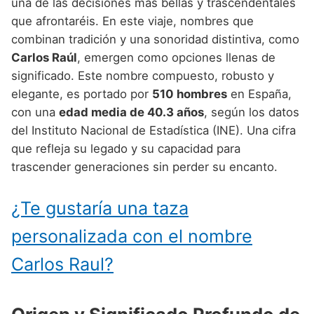
Nombres de Niño Alemanes
Buscar
una de las decisiones más bellas y trascendentales
Nombres de niño que empiezan por E
que afrontaréis. En este viaje, nombres que
Nombres de Niño Baleares
Nombres de Niño Egipcios
Nombres de Niño Americanos
combinan tradición y una sonoridad distintiva, como
Nombres de niño que empiezan por F
Nombres de Niño Canarios
Nombres de Niño Griegos
Nombres de Niño Arabes
Carlos Raúl
, emergen como opciones llenas de
Nombres de niño que empiezan por G
significado. Este nombre compuesto, robusto y
Nombres de Niño Cantabros
Nombres de Niño Mitologicos
Nombres de Niño Chinos
elegante, es portado por
510 hombres
en España,
Nombres de niño que empiezan por H
Nombres de Niño Castellanos
Nombres de Niño Romanos
Nombres de Niño Franceses
con una
edad media de 40.3 años
, según los datos
Nombres de niño que empiezan por I
del Instituto Nacional de Estadística (INE). Una cifra
Nombres de Niño Catalanes
Nombres de Niño Vikingos
Nombres de Niño Hispanoamericanos
que refleja su legado y su capacidad para
Nombres de niño que empiezan por J
Nombres de Niño Extremeños
Nombres de Niño Ingleses
trascender generaciones sin perder su encanto.
Nombres de niño que empiezan por K
Nombres de Niño Gallegos
Nombres de Niño Italianos
¿Te gustaría una taza
Nombres de niño que empiezan por L
Nombres de Niño Madrileños
Nombres de Niño Japoneses
personalizada con el nombre
Nombres de niño que empiezan por M
Nombres de Niño Murcianos
Nombres de Niño Judíos
Carlos Raul?
Nombres de niño que empiezan por N
Nombres de Niño Navarros
Nombres de Niño Marroquíes
Nombres de niño que empiezan por O
Nombres de Niño Riojanos
Nombres de Niño Portugueses